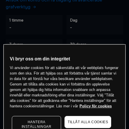
Ansök om konto och få tillgång till avancerade
grafverktyg
1 timme
Dag
-
-
7 dagar
30 dagar
-
-
Vi bryr oss om din integritet
Vi använder cookies för att säkerställa att vår webbplats fungerar
som den ska. För att hjälpa oss att förbättra vår tjänst samlar vi
0
% av kunderna har en
position i detta
in data för att förstå hur våra besökare använder webbplatsen.
instrument
Genom att tillåta alla cookies kan vi förbättra din upplevelse
genom att hjälpa dig hitta information snabbare och anpassa
innehåll eller marknadsföring efter dina inställningar. Välj "Tillåt
alla cookies" för att godkänna eller "Hantera inställningar" för att
Börja handla
hantera cookieinställningar. Läs mer i vår
Policy för cookies
HANTERA
TILLÅT ALLA COOKIES
INSTÄLLNINGAR