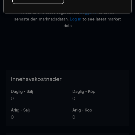
Priserna är endast vägledande.
Logga in
för att se
senaste den marknadsdatan.
Log in
to see latest market
data
Innehavskostnader
Daglig - Sälj
Daglig - Köp
0
0
Årlig - Sälj
Årlig - Köp
0
0