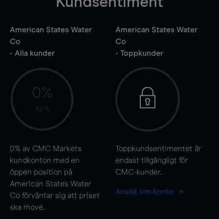
Kundsentiment
American States Water
American States Water
Co
Co
- Alla kunder
- Toppkunder
0%
N/A
0%
av CMC Markets
Toppkundsentimentet är
kundkonton med en
endast tillgängligt för
öppen position på
CMC-kunder.
American States Water
Ansök om konto
Co förväntar sig att priset
ska
move
.