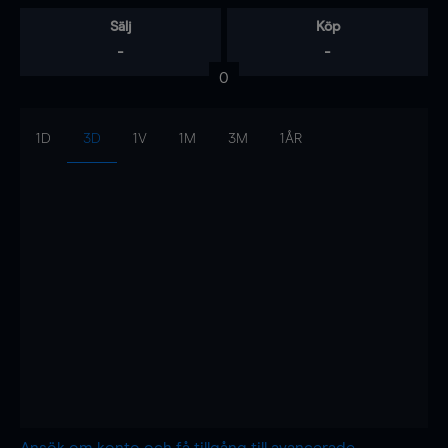
Sälj
Köp
-
-
0
1D
3D
1V
1M
3M
1ÅR