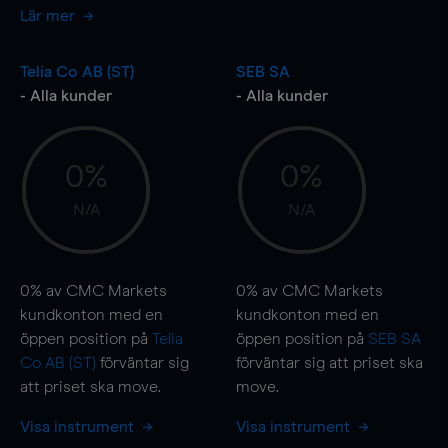
Lär mer
Telia Co AB (ST)
SEB SA
- Alla kunder
- Alla kunder
0%
0%
N/A
N/A
0%
av CMC Markets
0%
av CMC Markets
kundkonton med en
kundkonton med en
öppen position på
Telia
öppen position på
SEB SA
Co AB (ST)
förväntar sig
förväntar sig att priset ska
att priset ska
move
.
move
.
Visa instrument
Visa instrument