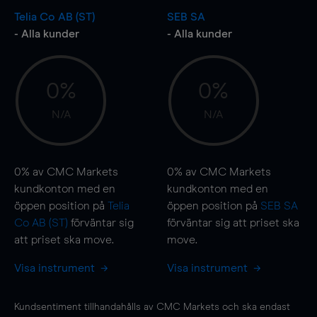
Telia Co AB (ST)
SEB SA
- Alla kunder
- Alla kunder
0%
0%
N/A
N/A
0%
av CMC Markets
0%
av CMC Markets
kundkonton med en
kundkonton med en
öppen position på
Telia
öppen position på
SEB SA
Co AB (ST)
förväntar sig
förväntar sig att priset ska
att priset ska
move
.
move
.
Visa instrument
Visa instrument
Kundsentiment tillhandahålls av CMC Markets och ska endast