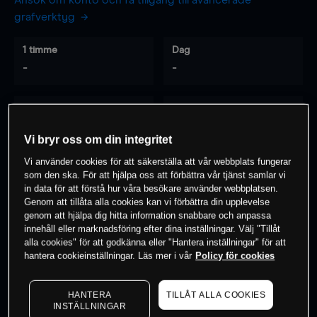
Ansök om konto och få tillgång till avancerade
grafverktyg
1 timme
Dag
-
-
7 dagar
30 dagar
-
-
Vi bryr oss om din integritet
Vi använder cookies för att säkerställa att vår webbplats fungerar
som den ska. För att hjälpa oss att förbättra vår tjänst samlar vi
0
% av kunderna har en
position i detta
in data för att förstå hur våra besökare använder webbplatsen.
Genom att tillåta alla cookies kan vi förbättra din upplevelse
instrument
genom att hjälpa dig hitta information snabbare och anpassa
innehåll eller marknadsföring efter dina inställningar. Välj "Tillåt
alla cookies" för att godkänna eller "Hantera inställningar" för att
Börja handla
hantera cookieinställningar. Läs mer i vår
Policy för cookies
HANTERA
TILLÅT ALLA COOKIES
INSTÄLLNINGAR