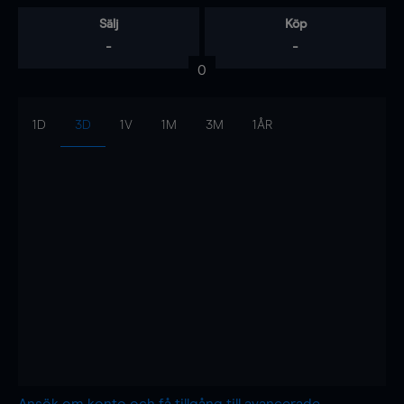
Sälj
Köp
-
-
0
1D
3D
1V
1M
3M
1ÅR