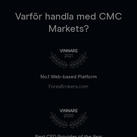
Varför handla
med CMC
Markets?
VINNARE
2021
No.1 Web-based Platform
ForexBrokers.com
VINNARE
2020
Best CFD Provider of the Year