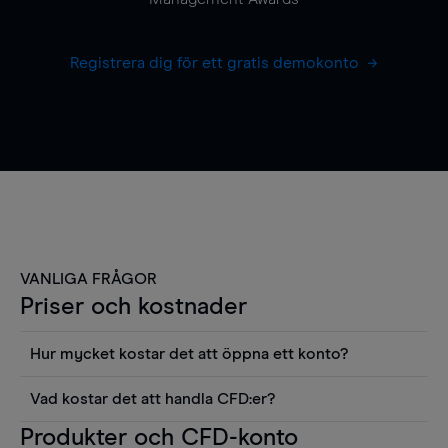
Registrera dig för ett gratis demokonto
VANLIGA FRÅGOR
Priser och kostnader
Hur mycket kostar det att öppna ett konto?
Det finns ingen kostnad för att öppna ett
Vad kostar det att handla CFD:er?
livekonto. Du kan också visa våra priser och
Det är en rad kostnader att tänka på när man
Produkter och CFD-konto
använda sådana verktyg som diagram, Reuters