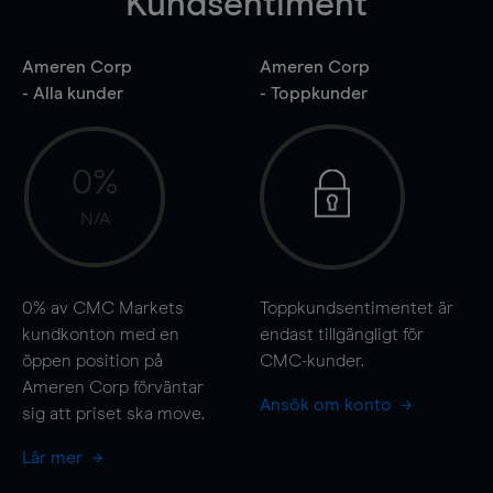
Kundsentiment
Ameren Corp
Ameren Corp
- Alla kunder
- Toppkunder
0%
N/A
0%
av CMC Markets
Toppkundsentimentet är
kundkonton med en
endast tillgängligt för
öppen position på
CMC-kunder.
Ameren Corp förväntar
Ansök om konto
sig att priset ska
move
.
Lär mer