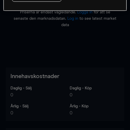
Priserna är endast vägledande.
Logga in
för att se
senaste den marknadsdatan.
Log in
to see latest market
data
Innehavskostnader
Daglig - Sälj
Daglig - Köp
0
0
Årlig - Sälj
Årlig - Köp
0
0