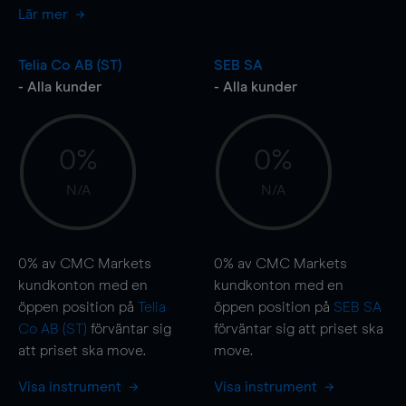
Lär mer
Telia Co AB (ST)
SEB SA
- Alla kunder
- Alla kunder
0%
0%
N/A
N/A
0%
av CMC Markets
0%
av CMC Markets
kundkonton med en
kundkonton med en
öppen position på
Telia
öppen position på
SEB SA
Co AB (ST)
förväntar sig
förväntar sig att priset ska
att priset ska
move
.
move
.
Visa instrument
Visa instrument