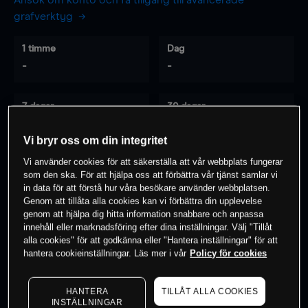
Ansök om konto och få tillgång till avancerade
grafverktyg
1 timme
Dag
-
-
7 dagar
30 dagar
-
-
Vi bryr oss om din integritet
Vi använder cookies för att säkerställa att vår webbplats fungerar
som den ska. För att hjälpa oss att förbättra vår tjänst samlar vi
0
% av kunderna har en
position i detta
in data för att förstå hur våra besökare använder webbplatsen.
instrument
Genom att tillåta alla cookies kan vi förbättra din upplevelse
genom att hjälpa dig hitta information snabbare och anpassa
innehåll eller marknadsföring efter dina inställningar. Välj "Tillåt
alla cookies" för att godkänna eller "Hantera inställningar" för att
Börja handla
hantera cookieinställningar. Läs mer i vår
Policy för cookies
HANTERA
TILLÅT ALLA COOKIES
INSTÄLLNINGAR