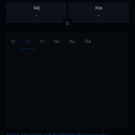
Sälj
Köp
-
-
0
1D
3D
1V
1M
3M
1ÅR