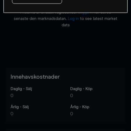
Priserna är endast vägledande.
Logga in
för att se
senaste den marknadsdatan.
Log in
to see latest market
data
Innehavskostnader
Daglig - Sälj
Daglig - Köp
0
0
Årlig - Sälj
Årlig - Köp
0
0