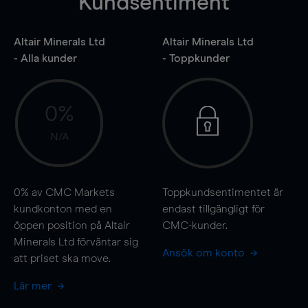
Kundsentiment
Altair Minerals Ltd
Altair Minerals Ltd
- Alla kunder
- Toppkunder
0%
N/A
0%
av CMC Markets
Toppkundsentimentet är
kundkonton med en
endast tillgängligt för
öppen position på Altair
CMC-kunder.
Minerals Ltd förväntar sig
Ansök om konto
att priset ska
move
.
Lär mer