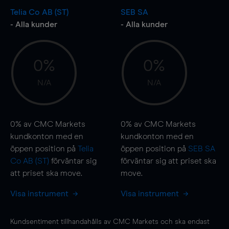
Telia Co AB (ST)
SEB SA
- Alla kunder
- Alla kunder
0%
0%
N/A
N/A
0%
av CMC Markets
0%
av CMC Markets
kundkonton med en
kundkonton med en
öppen position på
Telia
öppen position på
SEB SA
Co AB (ST)
förväntar sig
förväntar sig att priset ska
att priset ska
move
.
move
.
Visa instrument
Visa instrument
Kundsentiment tillhandahålls av CMC Markets och ska endast