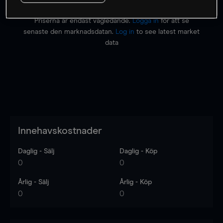
Priserna är endast vägledande.
Logga in
för att se
senaste den marknadsdatan.
Log in
to see latest market
data
Innehavskostnader
Daglig - Sälj
Daglig - Köp
0
0
Årlig - Sälj
Årlig - Köp
0
0