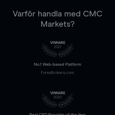
Varför handla
med CMC
Markets?
VINNARE
2021
No.1 Web-based Platform
ForexBrokers.com
VINNARE
2020
Best CFD Provider of the Year