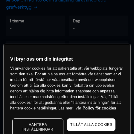
Ansök om konto och få tillgång till avancerade
grafverktyg
1 timme
Dag
-
-
7 dagar
30 dagar
-
-
Vi bryr oss om din integritet
Vi använder cookies för att säkerställa att vår webbplats fungerar
som den ska. För att hjälpa oss att förbättra vår tjänst samlar vi
0
% av kunderna har en
position i detta
in data för att förstå hur våra besökare använder webbplatsen.
Genom att tillåta alla cookies kan vi förbättra din upplevelse
instrument
genom att hjälpa dig hitta information snabbare och anpassa
innehåll eller marknadsföring efter dina inställningar. Välj "Tillåt
alla cookies" för att godkänna eller "Hantera inställningar" för att
Börja handla
hantera cookieinställningar. Läs mer i vår
Policy för cookies
HANTERA
TILLÅT ALLA COOKIES
INSTÄLLNINGAR