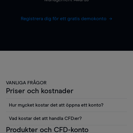
Registrera dig för ett gratis demokonto
VANLIGA FRÅGOR
Priser och kostnader
Hur mycket kostar det att öppna ett konto?
Det finns ingen kostnad för att öppna ett
Vad kostar det att handla CFD:er?
livekonto. Du kan också visa våra priser och
Det är en rad kostnader att tänka på när man
Produkter och CFD-konto
använda sådana verktyg som diagram, Reuters