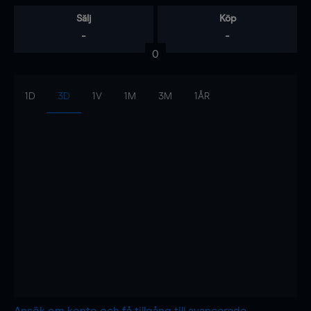
Sälj
Köp
-
-
0
1D
3D
1V
1M
3M
1ÅR