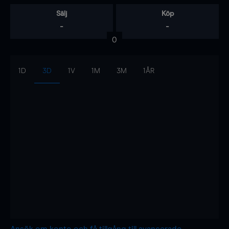
Sälj
Köp
-
-
0
1D
3D
1V
1M
3M
1ÅR