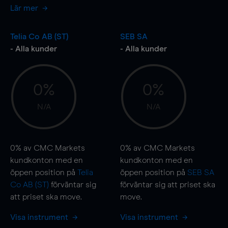
Lär mer
Telia Co AB (ST)
SEB SA
- Alla kunder
- Alla kunder
0%
0%
N/A
N/A
0%
av CMC Markets
0%
av CMC Markets
kundkonton med en
kundkonton med en
öppen position på
Telia
öppen position på
SEB SA
Co AB (ST)
förväntar sig
förväntar sig att priset ska
att priset ska
move
.
move
.
Visa instrument
Visa instrument