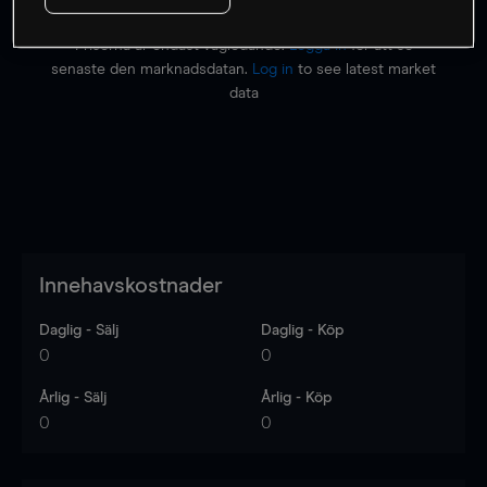
Priserna är endast vägledande.
Logga in
för att se
senaste den marknadsdatan.
Log in
to see latest market
data
Innehavskostnader
Daglig - Sälj
Daglig - Köp
0
0
Årlig - Sälj
Årlig - Köp
0
0