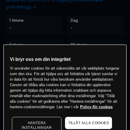
Ansök om konto och få tillgång till avancerade
grafverktyg
1 timme
Dag
-
-
7 dagar
30 dagar
-
-
Vi bryr oss om din integritet
Vi använder cookies för att säkerställa att vår webbplats fungerar
som den ska. För att hjälpa oss att förbättra vår tjänst samlar vi
0
% av kunderna har en
position i detta
in data för att förstå hur våra besökare använder webbplatsen.
instrument
Genom att tillåta alla cookies kan vi förbättra din upplevelse
genom att hjälpa dig hitta information snabbare och anpassa
innehåll eller marknadsföring efter dina inställningar. Välj "Tillåt
alla cookies" för att godkänna eller "Hantera inställningar" för att
Börja handla
hantera cookieinställningar. Läs mer i vår
Policy för cookies
HANTERA
TILLÅT ALLA COOKIES
INSTÄLLNINGAR