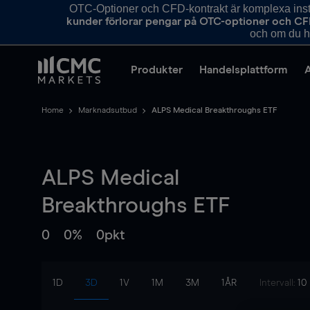
OTC-Optioner och CFD-kontrakt är komplexa instr
kunder förlorar pengar på OTC-optioner och CF
och om du ha
Produkter
Handelsplattform
Home
Marknadsutbud
ALPS Medical Breakthroughs ETF
ALPS Medical
Breakthroughs ETF
0
0%
0pkt
1D
3D
1V
1M
3M
1ÅR
Intervall:
10