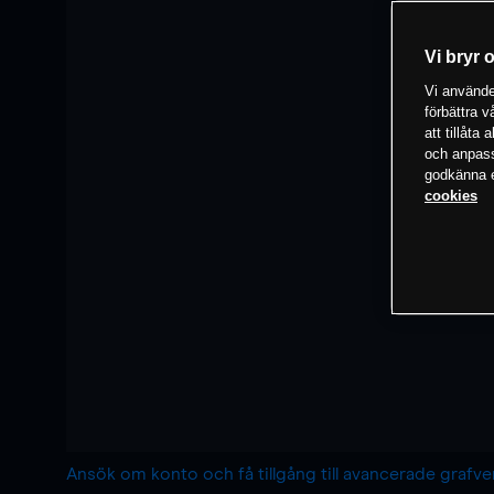
Vi bryr 
Vi använder
förbättra 
att tillåta
och anpassa
godkänna el
cookies
Ansök om konto och få tillgång till avancerade grafv