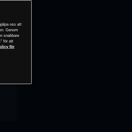
jälpa oss att
tsen. Genom
ion snabbare
" för att
olicy för