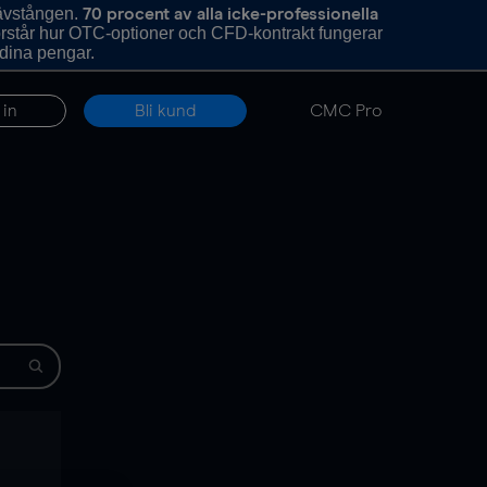
hävstången.
70 procent av alla icke-professionella
förstår hur OTC-optioner och CFD-kontrakt fungerar
 dina pengar.
 in
Bli kund
CMC Pro