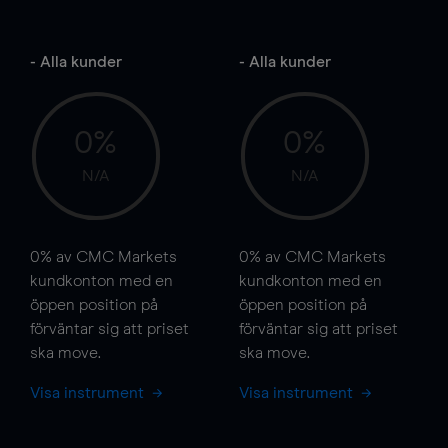
- Alla kunder
- Alla kunder
0%
0%
N/A
N/A
0%
av CMC Markets
0%
av CMC Markets
kundkonton med en
kundkonton med en
öppen position på
öppen position på
förväntar sig att priset
förväntar sig att priset
ska
move
.
ska
move
.
Visa instrument
Visa instrument