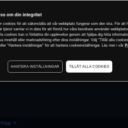
oss om din integritet
 cookies för att säkerställa att vår webbplats fungerar som den ska. För att h
vår tjänst samlar vi in data för att förstå hur våra besökare använder webbpla
 alla cookies kan vi förbättra din upplevelse genom att hjälpa dig hitta informat
 innehåll eller marknadsföring efter dina inställningar. Välj "Tillåt alla cookies
ler "Hantera inställningar" för att hantera cookieinställningar. Läs mer i vår
P
HANTERA INSTÄLLNINGAR
TILLÅT ALLA COOKIES
erktyg