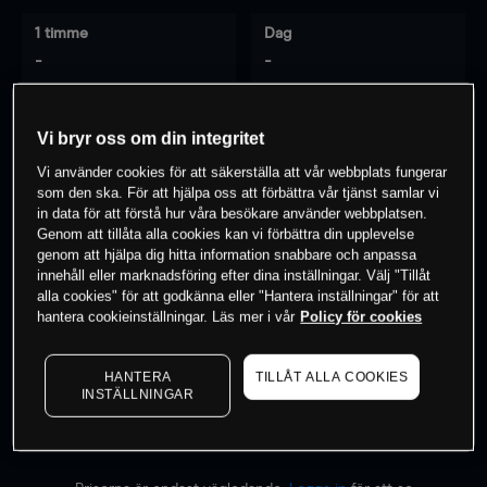
1 timme
Dag
-
-
7 dagar
30 dagar
Vi bryr oss om din integritet
-
-
Vi använder cookies för att säkerställa att vår webbplats fungerar
som den ska. För att hjälpa oss att förbättra vår tjänst samlar vi
in data för att förstå hur våra besökare använder webbplatsen.
Genom att tillåta alla cookies kan vi förbättra din upplevelse
0
% av kunderna har en
position i detta
genom att hjälpa dig hitta information snabbare och anpassa
instrument
innehåll eller marknadsföring efter dina inställningar. Välj "Tillåt
alla cookies" för att godkänna eller "Hantera inställningar" för att
hantera cookieinställningar. Läs mer i vår
Policy för cookies
Börja handla
HANTERA
TILLÅT ALLA COOKIES
INSTÄLLNINGAR