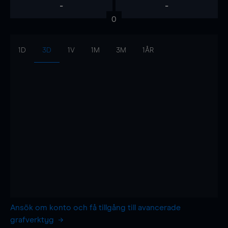
-
-
0
1D
3D
1V
1M
3M
1ÅR
Ansök om konto och få tillgång till avancerade
grafverktyg