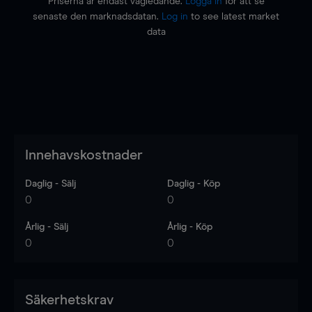
Priserna är endast vägledande.
Logga in
för att se
senaste den marknadsdatan.
Log in
to see latest market
data
Innehavskostnader
Daglig - Sälj
Daglig - Köp
0
0
Årlig - Sälj
Årlig - Köp
0
0
Säkerhetskrav