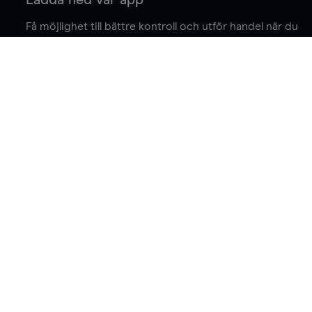
Få möjlighet till bättre kontroll och utför handel när du
är på språng.