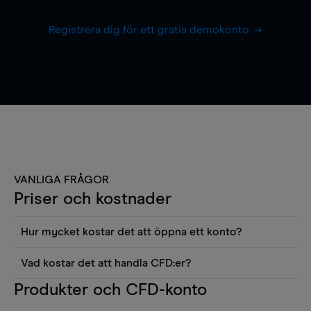
Registrera dig för ett gratis demokonto
VANLIGA FRÅGOR
Priser och kostnader
Hur mycket kostar det att öppna ett konto?
Det finns ingen kostnad för att öppna ett
Vad kostar det att handla CFD:er?
livekonto. Du kan också visa våra priser och
Det är en rad kostnader att tänka på när man
Produkter och CFD-konto
använda sådana verktyg som diagram, Reuters
handlar CFD:er, inkluderat spread,
news eller Morningstars kvantitativa