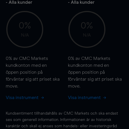
- Alla kunder
- Alla kunder
0%
0%
N/A
N/A
0%
av CMC Markets
0%
av CMC Markets
kundkonton med en
kundkonton med en
öppen position på
öppen position på
förväntar sig att priset ska
förväntar sig att priset ska
move
.
move
.
Visa instrument
Visa instrument
Kundsentiment tillhandahålls av CMC Markets och ska endast
ses som generell information. Informationen är av historisk
karaktär och skall ej anses som handels- eller investeringsråd