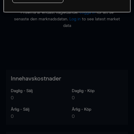
Priserna är endast vägledande.
Logga in
för att se
senaste den marknadsdatan.
Log in
to see latest market
data
Innehavskostnader
Daglig - Sälj
Daglig - Köp
0
0
Årlig - Sälj
Årlig - Köp
0
0