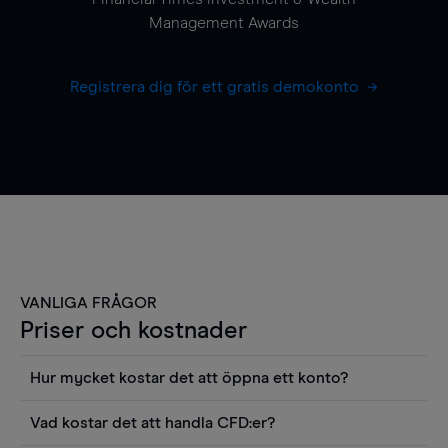
Management Awards
Registrera dig för ett gratis demokonto
VANLIGA FRÅGOR
Priser och kostnader
Hur mycket kostar det att öppna ett konto?
Det finns ingen kostnad för att öppna ett
Vad kostar det att handla CFD:er?
livekonto. Du kan också visa våra priser och