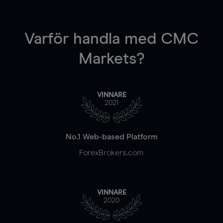
Varför handla
med CMC
Markets?
VINNARE
2021
No.1 Web-based Platform
ForexBrokers.com
VINNARE
2020