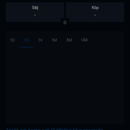
Sälj
Köp
-
-
0
1D
3D
1V
1M
3M
1ÅR