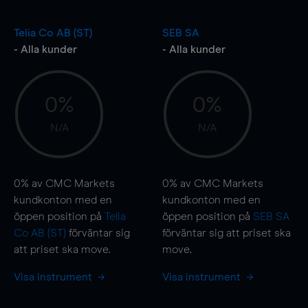
Telia Co AB (ST)
SEB SA
- Alla kunder
- Alla kunder
0%
0%
N/A
N/A
0%
av CMC Markets
0%
av CMC Markets
kundkonton med en
kundkonton med en
öppen position på
Telia
öppen position på
SEB SA
Co AB (ST)
förväntar sig
förväntar sig att priset ska
att priset ska
move
.
move
.
Visa instrument
Visa instrument