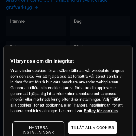
Ansök om konto och få tillgång till avancerade
grafverktyg
1 timme
Dag
-
-
7 dagar
30 dagar
-
-
Vi bryr oss om din integritet
Vi använder cookies för att säkerställa att vår webbplats fungerar
som den ska. För att hjälpa oss att förbättra vår tjänst samlar vi
0
% av kunderna har en
position i detta
in data för att förstå hur våra besökare använder webbplatsen.
Genom att tillåta alla cookies kan vi förbättra din upplevelse
instrument
genom att hjälpa dig hitta information snabbare och anpassa
innehåll eller marknadsföring efter dina inställningar. Välj "Tillåt
alla cookies" för att godkänna eller "Hantera inställningar" för att
Börja handla
hantera cookieinställningar. Läs mer i vår
Policy för cookies
HANTERA
TILLÅT ALLA COOKIES
INSTÄLLNINGAR