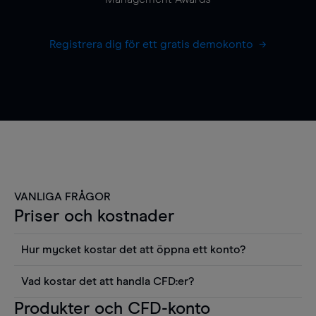
Registrera dig för ett gratis demokonto
VANLIGA FRÅGOR
Priser och kostnader
Hur mycket kostar det att öppna ett konto?
Det finns ingen kostnad för att öppna ett
Vad kostar det att handla CFD:er?
livekonto. Du kan också visa våra priser och
Det är en rad kostnader att tänka på när man
Produkter och CFD-konto
använda sådana verktyg som diagram, Reuters