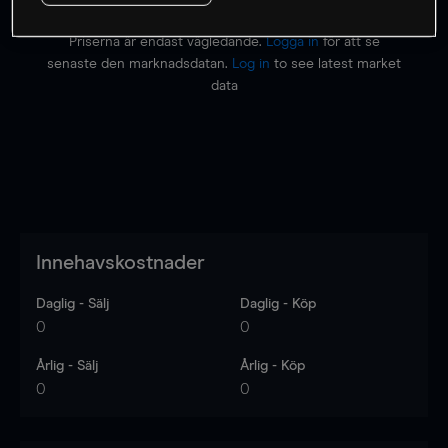
Priserna är endast vägledande.
Logga in
för att se
senaste den marknadsdatan.
Log in
to see latest market
data
Innehavskostnader
Daglig - Sälj
Daglig - Köp
0
0
Årlig - Sälj
Årlig - Köp
0
0