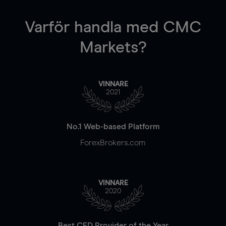
Varför handla
med CMC
Markets?
VINNARE
2021
No.1 Web-based Platform
ForexBrokers.com
VINNARE
2020
Best CFD Provider of the Year