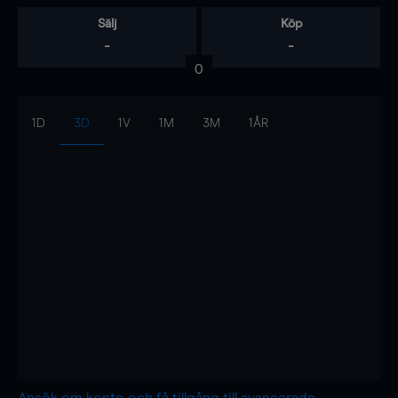
Sälj
Köp
-
-
0
1D
3D
1V
1M
3M
1ÅR