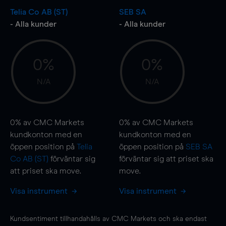
Telia Co AB (ST)
SEB SA
- Alla kunder
- Alla kunder
0%
0%
N/A
N/A
0%
av CMC Markets
0%
av CMC Markets
kundkonton med en
kundkonton med en
öppen position på
Telia
öppen position på
SEB SA
Co AB (ST)
förväntar sig
förväntar sig att priset ska
att priset ska
move
.
move
.
Visa instrument
Visa instrument
Kundsentiment tillhandahålls av CMC Markets och ska endast