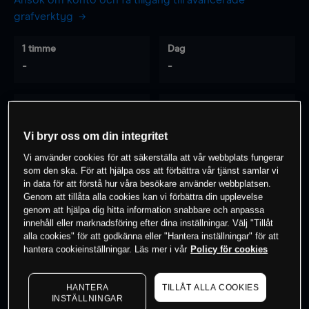
Ansök om konto och få tillgång till avancerade
grafverktyg
1 timme
Dag
-
-
7 dagar
30 dagar
-
-
Vi bryr oss om din integritet
Vi använder cookies för att säkerställa att vår webbplats fungerar
som den ska. För att hjälpa oss att förbättra vår tjänst samlar vi
0
% av kunderna har en
position i detta
in data för att förstå hur våra besökare använder webbplatsen.
Genom att tillåta alla cookies kan vi förbättra din upplevelse
instrument
genom att hjälpa dig hitta information snabbare och anpassa
innehåll eller marknadsföring efter dina inställningar. Välj "Tillåt
alla cookies" för att godkänna eller "Hantera inställningar" för att
Börja handla
hantera cookieinställningar. Läs mer i vår
Policy för cookies
HANTERA
TILLÅT ALLA COOKIES
INSTÄLLNINGAR