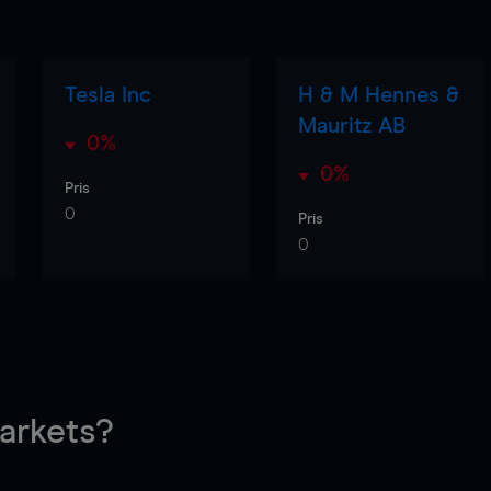
Tesla Inc
H & M Hennes &
Mauritz AB
0%
0%
Pris
0
Pris
0
rkets?