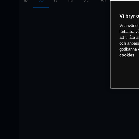
1D
3D
1V
1M
3M
1ÅR
Intervall:
10
Vi bryr 
Vi använder
förbättra 
att tillåta
och anpassa
godkänna el
cookies