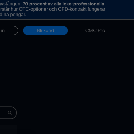
hävstången.
70 procent av alla icke-professionella
förstår hur OTC-optioner och CFD-kontrakt fungerar
 dina pengar.
 in
Bli kund
CMC Pro