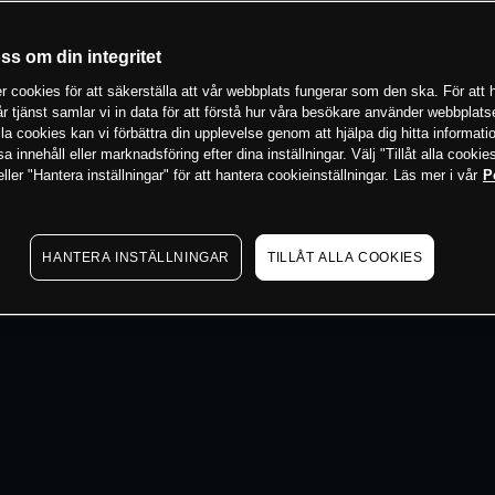
 min
oss om din integritet
 cookies för att säkerställa att vår webbplats fungerar som den ska. För att h
vår tjänst samlar vi in data för att förstå hur våra besökare använder webbpla
 alla cookies kan vi förbättra din upplevelse genom att hjälpa dig hitta informat
 innehåll eller marknadsföring efter dina inställningar. Välj "Tillåt alla cookies
ler "Hantera inställningar" för att hantera cookieinställningar. Läs mer i vår
P
HANTERA INSTÄLLNINGAR
TILLÅT ALLA COOKIES