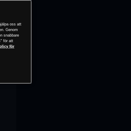
jälpa oss att
tsen. Genom
ion snabbare
" för att
olicy för