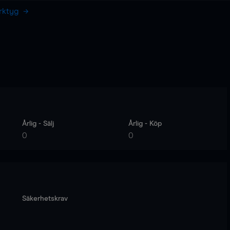
erktyg
Årlig - Sälj
Årlig - Köp
0
0
Säkerhetskrav