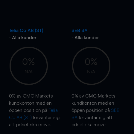
Telia Co AB (ST)
SEB SA
- Alla kunder
- Alla kunder
0%
0%
N/A
N/A
0%
av CMC Markets
0%
av CMC Markets
kundkonton med en
kundkonton med en
öppen position på
Telia
öppen position på
SEB
Co AB (ST)
förväntar sig
SA
förväntar sig att
att priset ska
move
.
priset ska
move
.