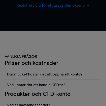
Registrera dig för ett gratis demokonto
VANLIGA FRÅGOR
Priser och kostnader
Hur mycket kostar det att öppna ett konto?
Det finns ingen kostnad för att öppna ett
Vad kostar det att handla CFD:er?
livekonto. Du kan också visa våra priser och
Det är en rad kostnader att tänka på när man
Produkter och CFD-konto
använda sådana verktyg som diagram, Reuters
handlar CFD:er, inkluderat spread,
news eller Morningstars kvantitativa
innehavskostnader (för positioner som hålls öppna
aktierapporter utan kostnad.
Vad är hävstångshandel?