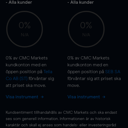
- Alla kunder
- Alla kunder
0%
0%
N/A
N/A
0%
av CMC Markets
0%
av CMC Markets
kundkonton med en
kundkonton med en
öppen position på
Telia
öppen position på
SEB SA
Co AB (ST)
förväntar sig
förväntar sig att priset ska
att priset ska
move
.
move
.
Visa instrument
Visa instrument
Kundsentiment tillhandahålls av CMC Markets och ska endast
ses som generell information. Informationen är av historisk
karaktär och skall ej anses som handels- eller investeringsråd