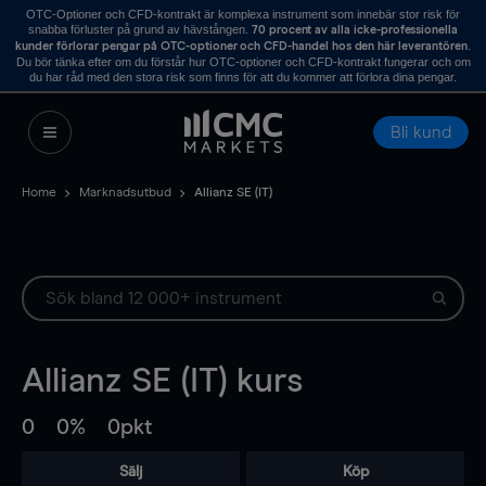
OTC-Optioner och CFD-kontrakt är komplexa instrument som innebär stor risk för
snabba förluster på grund av hävstången.
70 procent av alla icke-professionella
.
kunder förlorar pengar på OTC-optioner och CFD-handel hos den här leverantören
Du bör tänka efter om du förstår hur OTC-optioner och CFD-kontrakt fungerar och om
du har råd med den stora risk som finns för att du kommer att förlora dina pengar.
Bli kund
Home
Marknadsutbud
Allianz SE (IT)
Allianz SE (IT)
kurs
0
0%
0pkt
Sälj
Köp