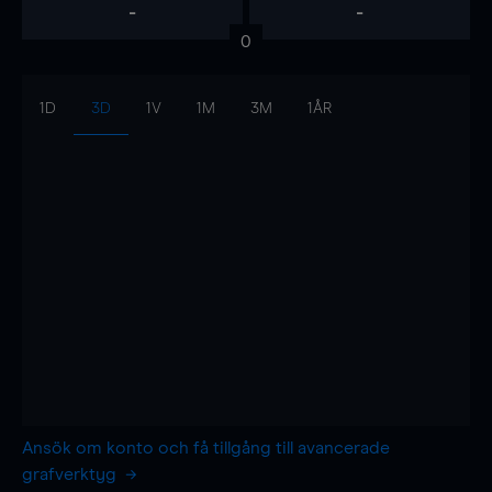
-
-
0
1D
3D
1V
1M
3M
1ÅR
Ansök om konto och få tillgång till avancerade
grafverktyg