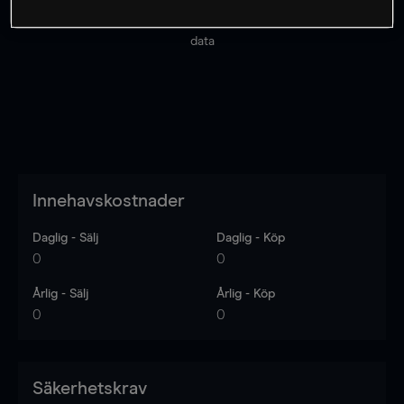
Priserna är endast vägledande.
Logga in
för att se
senaste den marknadsdatan.
Log in
to see latest market
data
Innehavskostnader
Daglig - Sälj
Daglig - Köp
0
0
Årlig - Sälj
Årlig - Köp
0
0
Säkerhetskrav