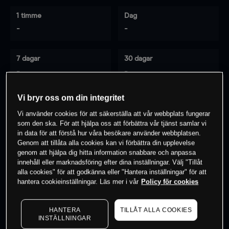
1 timme
Dag
-
-
7 dagar
30 dagar
-
-
Vi bryr oss om din integritet
Vi använder cookies för att säkerställa att vår webbplats fungerar
0
% av kunderna har en
position i detta
som den ska. För att hjälpa oss att förbättra vår tjänst samlar vi
instrument
in data för att förstå hur våra besökare använder webbplatsen.
Genom att tillåta alla cookies kan vi förbättra din upplevelse
genom att hjälpa dig hitta information snabbare och anpassa
innehåll eller marknadsföring efter dina inställningar. Välj "Tillåt
Börja handla
alla cookies" för att godkänna eller "Hantera inställningar" för att
hantera cookieinställningar. Läs mer i vår
Policy för cookies
HANTERA
TILLÅT ALLA COOKIES
INSTÄLLNINGAR