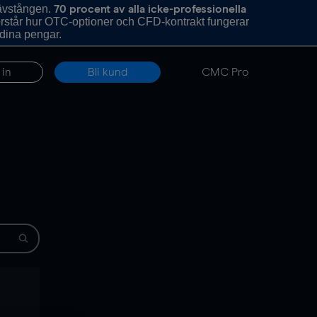
hävstången.
70 procent av alla icke-professionella
förstår hur OTC-optioner och CFD-kontrakt fungerar
 dina pengar.
 in
Bli kund
CMC Pro