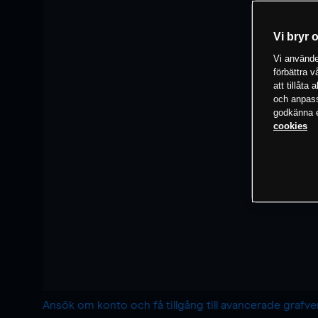
Vi bryr 
Vi använder
förbättra 
att tillåta
och anpassa
godkänna el
cookies
Ansök om konto och få tillgång till avancerade grafv