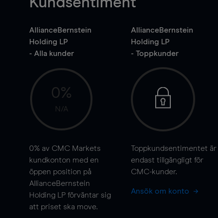
Kundsentiment
AllianceBernstein
AllianceBernstein
Holding LP
Holding LP
- Alla kunder
- Toppkunder
0%
N/A
0%
av CMC Markets
Toppkundsentimentet är
kundkonton med en
endast tillgängligt för
öppen position på
CMC-kunder.
AllianceBernstein
Ansök om konto
Holding LP förväntar sig
att priset ska
move
.