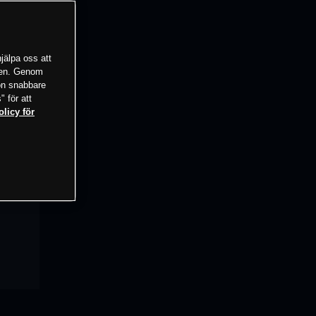
jälpa oss att
tsen. Genom
ion snabbare
" för att
olicy för