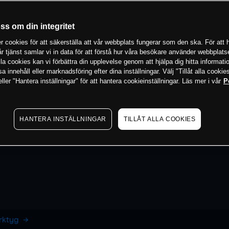
oss om din integritet
 cookies för att säkerställa att vår webbplats fungerar som den ska. För att h
vår tjänst samlar vi in data för att förstå hur våra besökare använder webbpla
 alla cookies kan vi förbättra din upplevelse genom att hjälpa dig hitta informat
 innehåll eller marknadsföring efter dina inställningar. Välj "Tillåt alla cookies
ler "Hantera inställningar" för att hantera cookieinställningar. Läs mer i vår
P
HANTERA INSTÄLLNINGAR
TILLÅT ALLA COOKIES
erktyg