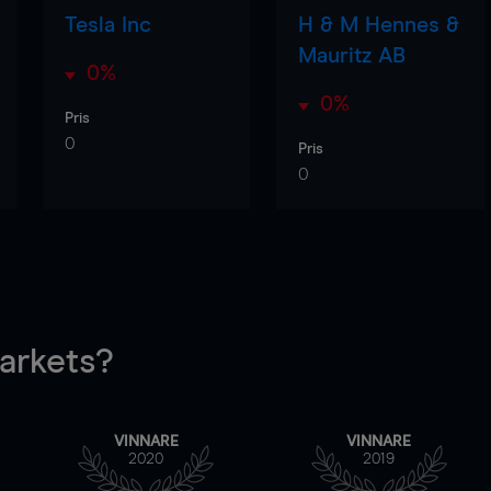
Tesla Inc
H & M Hennes &
Mauritz AB
0%
0%
Pris
0
Pris
0
rkets?
VINNARE
VINNARE
2020
2019