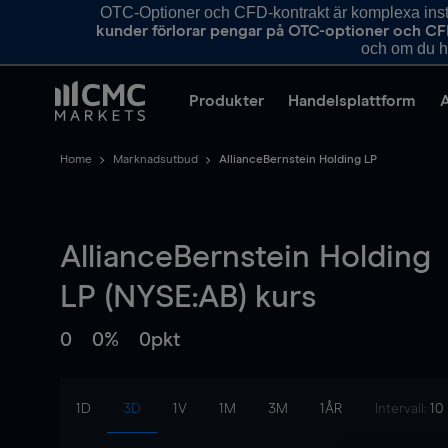
OTC-Optioner och CFD-kontrakt är komplexa instr
kunder förlorar pengar på OTC-optioner och CF
och om du ha
Produkter
Handelsplattform
Home
Marknadsutbud
AllianceBernstein Holding LP
AllianceBernstein Holding
LP (NYSE:AB) kurs
0
0%
0pkt
1D
3D
1V
1M
3M
1ÅR
Intervall:
10