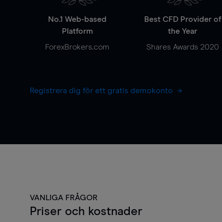
No.1 Web-based
Best CFD Provider of
Platform
the Year
ForexBrokers.com
Shares Awards 2020
Registrera dig för ett gratis demokonto
VANLIGA FRÅGOR
Priser och kostnader