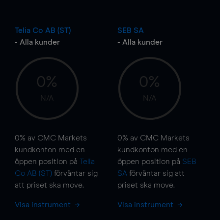
Telia Co AB (ST)
SEB SA
- Alla kunder
- Alla kunder
0%
0%
N/A
N/A
0%
av CMC Markets
0%
av CMC Markets
kundkonton med en
kundkonton med en
öppen position på
Telia
öppen position på
SEB
Co AB (ST)
förväntar sig
SA
förväntar sig att
att priset ska
move
.
priset ska
move
.
Visa instrument
Visa instrument