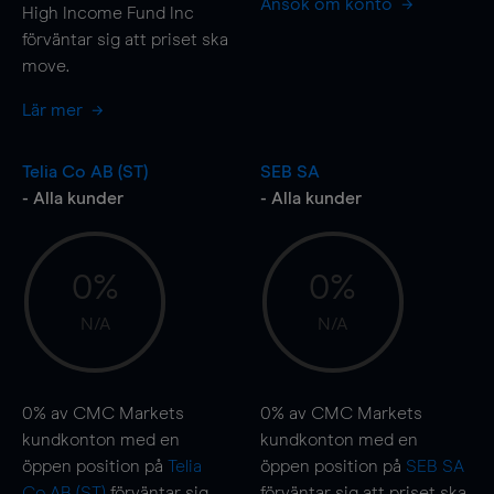
Ansök om konto
High Income Fund Inc
förväntar sig att priset ska
move
.
Lär mer
Telia Co AB (ST)
SEB SA
- Alla kunder
- Alla kunder
0%
0%
N/A
N/A
0%
av CMC Markets
0%
av CMC Markets
kundkonton med en
kundkonton med en
öppen position på
Telia
öppen position på
SEB SA
Co AB (ST)
förväntar sig
förväntar sig att priset ska