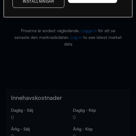
INSTÄLLNINGAR
Priserna är endast vägledande.
Logga in
för att se
senaste den marknadsdatan.
Log in
to see latest market
data
Innehavskostnader
Daglig - Sälj
Daglig - Köp
0
0
Årlig - Sälj
Årlig - Köp