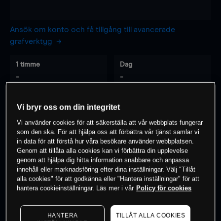
Ansök om konto och få tillgång till avancerade
grafverktyg
1 timme
Dag
-
-
7 dagar
30 dagar
Vi bryr oss om din integritet
-
-
Vi använder cookies för att säkerställa att vår webbplats fungerar
som den ska. För att hjälpa oss att förbättra vår tjänst samlar vi
in data för att förstå hur våra besökare använder webbplatsen.
Genom att tillåta alla cookies kan vi förbättra din upplevelse
0
% av kunderna har en
position i detta
genom att hjälpa dig hitta information snabbare och anpassa
innehåll eller marknadsföring efter dina inställningar. Välj "Tillåt
instrument
alla cookies" för att godkänna eller "Hantera inställningar" för att
hantera cookieinställningar. Läs mer i vår
Policy för cookies
Börja handla
HANTERA
TILLÅT ALLA COOKIES