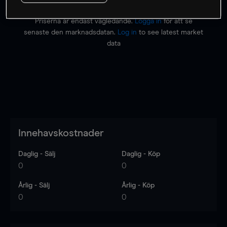
Priserna är endast vägledande.
Logga in
för att se
senaste den marknadsdatan.
Log in
to see latest market
data
Innehavskostnader
Daglig - Sälj
Daglig - Köp
0
0
Årlig - Sälj
Årlig - Köp
0
0