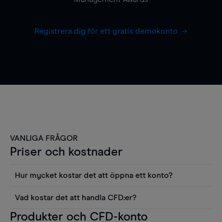
Registrera dig för ett gratis demokonto
VANLIGA FRÅGOR
Priser och kostnader
Hur mycket kostar det att öppna ett konto?
Det finns ingen kostnad för att öppna ett
Vad kostar det att handla CFD:er?
livekonto. Du kan också visa våra priser och
Det är en rad kostnader att tänka på när man
Produkter och CFD-konto
använda sådana verktyg som diagram, Reuters