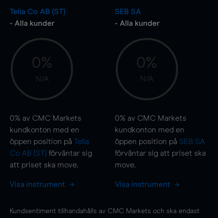
Telia Co AB (ST)
SEB SA
- Alla kunder
- Alla kunder
0%
0%
N/A
N/A
0%
av CMC Markets
0%
av CMC Markets
kundkonton med en
kundkonton med en
öppen position på
Telia
öppen position på
SEB SA
Co AB (ST)
förväntar sig
förväntar sig att priset ska
att priset ska
move
.
move
.
Visa instrument
Visa instrument
Kundsentiment tillhandahålls av CMC Markets och ska endast