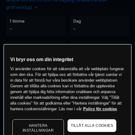
Ansök om konto och få tillgång till avancerade
grafverktyg
1 timme
Dag
-
-
7 dagar
30 dagar
-
-
Vi bryr oss om din integritet
Vi använder cookies för att säkerställa att vår webbplats fungerar
som den ska. För att hjälpa oss att förbättra vår tjänst samlar vi
0
% av kunderna har en
position i detta
in data för att förstå hur våra besökare använder webbplatsen.
Genom att tillåta alla cookies kan vi förbättra din upplevelse
instrument
genom att hjälpa dig hitta information snabbare och anpassa
innehåll eller marknadsföring efter dina inställningar. Välj "Tillåt
alla cookies" för att godkänna eller "Hantera inställningar" för att
Börja handla
hantera cookieinställningar. Läs mer i vår
Policy för cookies
HANTERA
TILLÅT ALLA COOKIES
INSTÄLLNINGAR