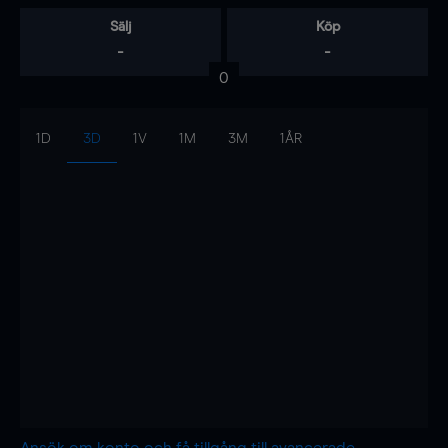
Sälj
Köp
-
-
0
1D
3D
1V
1M
3M
1ÅR