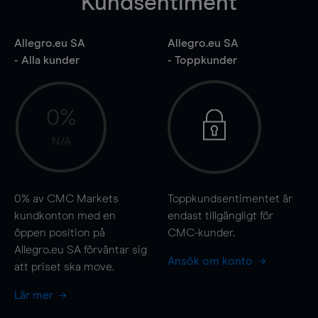
Kundsentiment
Allegro.eu SA
Allegro.eu SA
- Alla kunder
- Toppkunder
0%
N/A
0%
av CMC Markets
Toppkundsentimentet är
kundkonton med en
endast tillgängligt för
öppen position på
CMC-kunder.
Allegro.eu SA förväntar sig
Ansök om konto
att priset ska
move
.
Lär mer