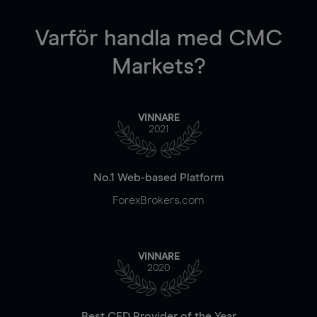
Varför handla
med CMC
Markets?
VINNARE
2021
No.1 Web-based Platform
ForexBrokers.com
VINNARE
2020
Best CFD Provider of the Year