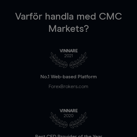
Varför handla
med CMC
Markets?
VINNARE
2021
No.1 Web-based Platform
ForexBrokers.com
VINNARE
2020
Best CFD Provider of the Year