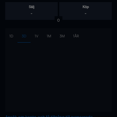
Sälj
Köp
-
-
0
1D
3D
1V
1M
3M
1ÅR