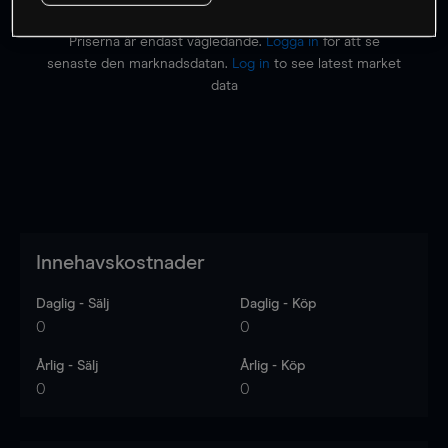
Priserna är endast vägledande.
Logga in
för att se
senaste den marknadsdatan.
Log in
to see latest market
data
Innehavskostnader
Daglig - Sälj
Daglig - Köp
0
0
Årlig - Sälj
Årlig - Köp
0
0