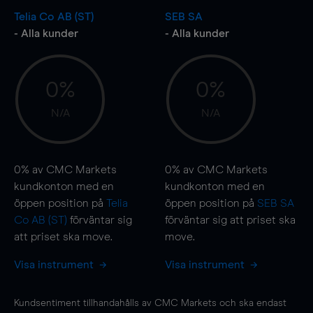
Telia Co AB (ST)
SEB SA
- Alla kunder
- Alla kunder
0%
0%
N/A
N/A
0%
av CMC Markets
0%
av CMC Markets
kundkonton med en
kundkonton med en
öppen position på
Telia
öppen position på
SEB SA
Co AB (ST)
förväntar sig
förväntar sig att priset ska
att priset ska
move
.
move
.
Visa instrument
Visa instrument
Kundsentiment tillhandahålls av CMC Markets och ska endast