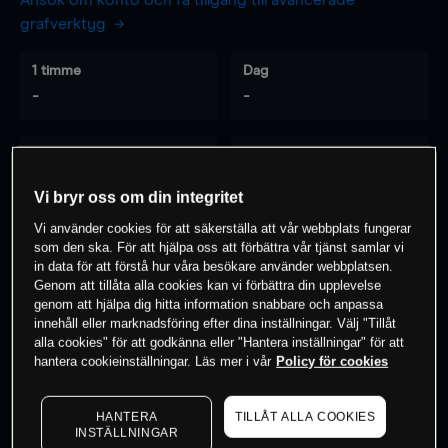
Ansök om konto och få tillgång till avancerade
grafverktyg
1 timme
Dag
-
-
7 dagar
30 dagar
-
-
Vi bryr oss om din integritet
Vi använder cookies för att säkerställa att vår webbplats fungerar
som den ska. För att hjälpa oss att förbättra vår tjänst samlar vi
0
% av kunderna har en
position i detta
in data för att förstå hur våra besökare använder webbplatsen.
Genom att tillåta alla cookies kan vi förbättra din upplevelse
instrument
genom att hjälpa dig hitta information snabbare och anpassa
innehåll eller marknadsföring efter dina inställningar. Välj "Tillåt
alla cookies" för att godkänna eller "Hantera inställningar" för att
Börja handla
hantera cookieinställningar. Läs mer i vår
Policy för cookies
HANTERA
TILLÅT ALLA COOKIES
INSTÄLLNINGAR