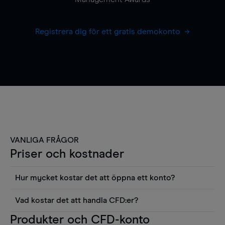
Registrera dig för ett gratis demokonto
VANLIGA FRÅGOR
Priser och kostnader
Hur mycket kostar det att öppna ett konto?
Det finns ingen kostnad för att öppna ett
Vad kostar det att handla CFD:er?
livekonto. Du kan också visa våra priser och
Det är en rad kostnader att tänka på när man
Produkter och CFD-konto
använda sådana verktyg som diagram, Reuters