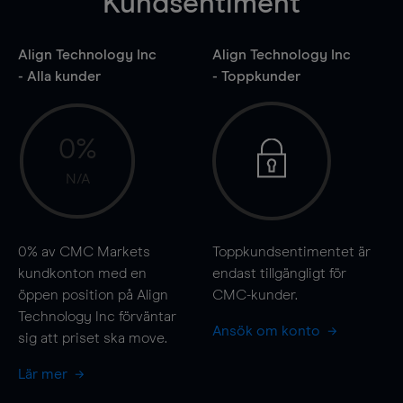
Kundsentiment
Align Technology Inc
Align Technology Inc
- Alla kunder
- Toppkunder
0%
N/A
0%
av CMC Markets
Toppkundsentimentet är
kundkonton med en
endast tillgängligt för
öppen position på Align
CMC-kunder.
Technology Inc förväntar
Ansök om konto
sig att priset ska
move
.
Lär mer