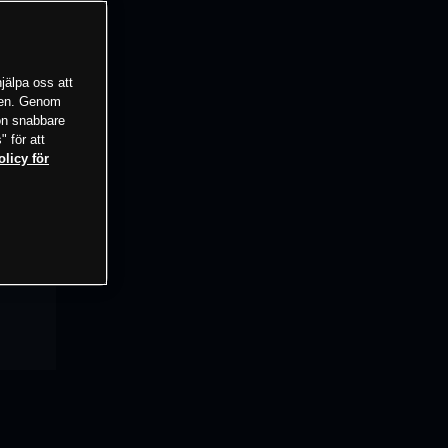
jälpa oss att
tsen. Genom
ion snabbare
" för att
olicy för