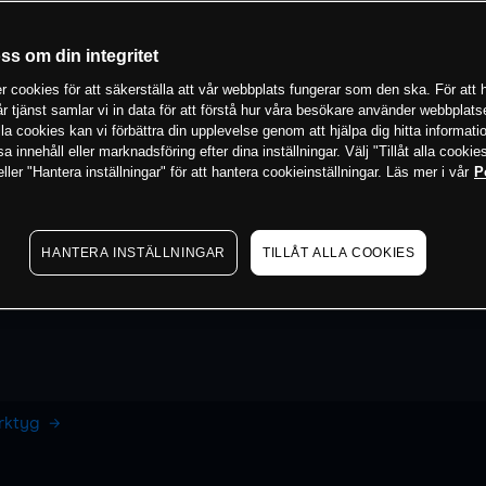
oss om din integritet
 cookies för att säkerställa att vår webbplats fungerar som den ska. För att h
vår tjänst samlar vi in data för att förstå hur våra besökare använder webbpla
 alla cookies kan vi förbättra din upplevelse genom att hjälpa dig hitta informat
 innehåll eller marknadsföring efter dina inställningar. Välj "Tillåt alla cookies
ler "Hantera inställningar" för att hantera cookieinställningar. Läs mer i vår
P
HANTERA INSTÄLLNINGAR
TILLÅT ALLA COOKIES
erktyg