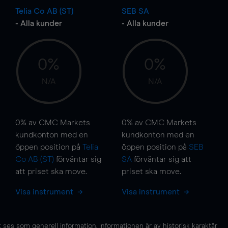
Telia Co AB (ST)
SEB SA
- Alla kunder
- Alla kunder
0%
0%
N/A
N/A
0%
av CMC Markets
0%
av CMC Markets
kundkonton med en
kundkonton med en
öppen position på
Telia
öppen position på
SEB
Co AB (ST)
förväntar sig
SA
förväntar sig att
att priset ska
move
.
priset ska
move
.
Visa instrument
Visa instrument
es som generell information. Informationen är av historisk karaktär