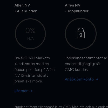
Alfen NV
Alfen NV
- Alla kunder
- Toppkunder
0%
N/A
0%
av CMC Markets
Toppkundsentimentet är
kundkonton med en
endast tillgängligt för
öppen position på Alfen
CMC-kunder.
NV förväntar sig att
Ansök om konto
priset ska
move
.
Lär mer
Kundsentiment tillhandahålls av CMC Markets och ska endast s