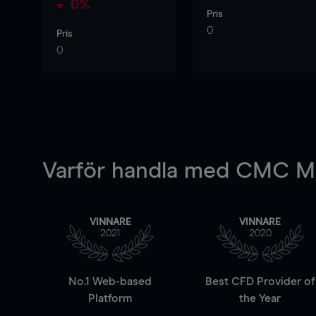
0%
Pris
0
Pris
0
Varför handla
med CMC Ma
VINNARE
VINNARE
2021
2020
No.1 Web-based
Best CFD Provider of
Platform
the Year