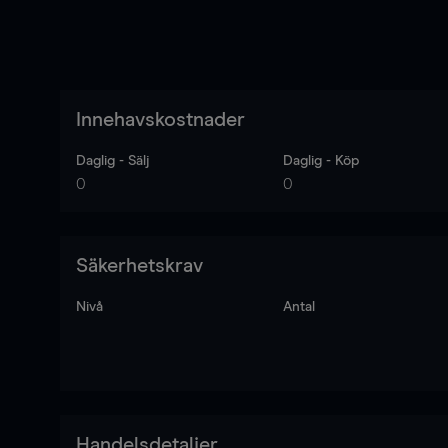
Innehavskostnader
Daglig - Sälj
Daglig - Köp
0
0
Säkerhetskrav
Nivå
Antal
Handelsdetaljer