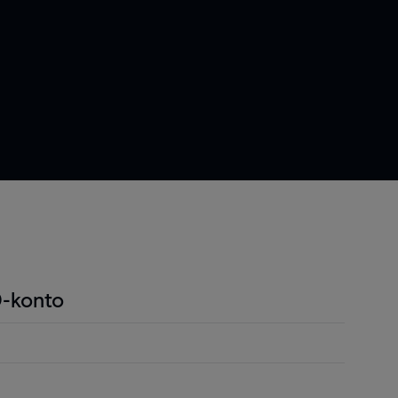
-konto
ndel är att du endast behöver betala en liten
r positionen för att öppna en position och detta