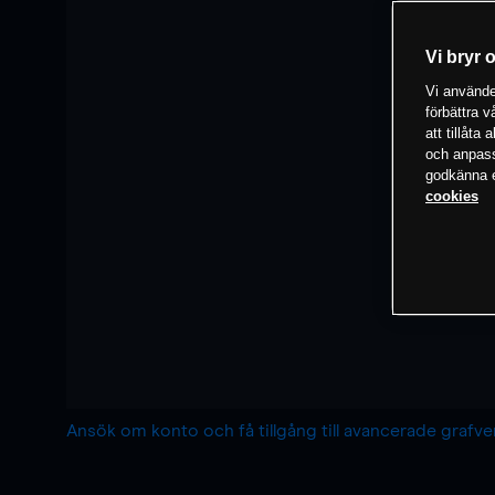
Vi bryr 
Vi använder
förbättra 
att tillåta
och anpassa
godkänna el
cookies
Ansök om konto och få tillgång till avancerade grafv