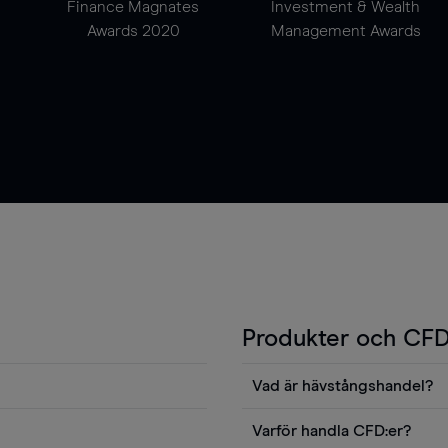
Finance Magnates
Investment & Wealth
Awards 2020
Management Awards
Produkter och CFD
Vad är hävstångshandel?
Du kan också visa våra
En av fördelarna med CFD-ha
Varför handla CFD:er?
ters news eller
andel v det totala värdet fö