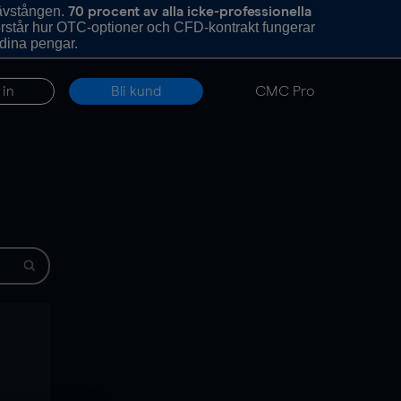
hävstången.
70 procent av alla icke-professionella
förstår hur OTC-optioner och CFD-kontrakt fungerar
 dina pengar.
 in
Bli kund
CMC Pro