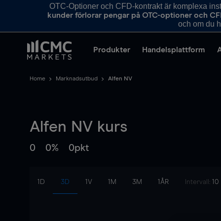
OTC-Optioner och CFD-kontrakt är komplexa instr
kunder förlorar pengar på OTC-optioner och CF
och om du ha
Produkter
Handelsplattform
Home
Marknadsutbud
Alfen NV
Alfen NV
kurs
0
0%
0pkt
1D
3D
1V
1M
3M
1ÅR
Intervall:
10