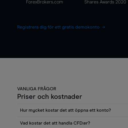
ForexBrokers.com
Shares Awards 2020
Registrera dig för ett gratis demokonto
VANLIGA FRÅGOR
Priser och kostnader
Hur mycket kostar det att öppna ett konto?
Det finns ingen kostnad för att öppna ett livekonto. 
Vad kostar det att handla CFD:er?
priser och använda sådana verktyg som diagram, Reu