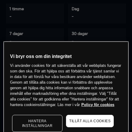
1 timme
Dag
-
-
7 dagar
30 dagar
-
-
Vi bryr oss om din integritet
Vi använder cookies för att säkerställa att vår webbplats fungerar
0
% av kunderna har en
position i detta
som den ska. För att hjälpa oss att förbättra vår tjänst samlar vi
instrument
in data för att förstå hur våra besökare använder webbplatsen.
Genom att tillåta alla cookies kan vi förbättra din upplevelse
genom att hjälpa dig hitta information snabbare och anpassa
innehåll eller marknadsföring efter dina inställningar. Välj "Tillåt
Börja handla
alla cookies" för att godkänna eller "Hantera inställningar" för att
hantera cookieinställningar. Läs mer i vår
Policy för cookies
HANTERA
TILLÅT ALLA COOKIES
INSTÄLLNINGAR