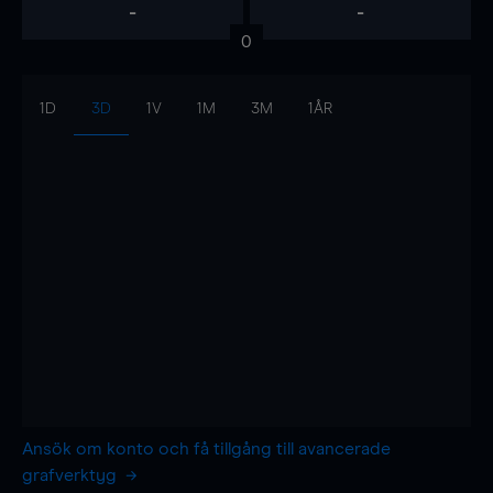
-
-
0
1D
3D
1V
1M
3M
1ÅR
Ansök om konto och få tillgång till avancerade
grafverktyg