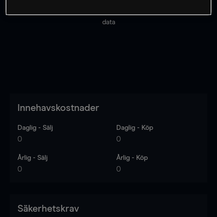
Priserna är endast vägledande.
Logga in
för att se
senaste den marknadsdatan.
Log in
to see latest market
data
Innehavskostnader
Daglig - Sälj
Daglig - Köp
0
0
Årlig - Sälj
Årlig - Köp
0
0
Säkerhetskrav