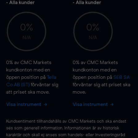
- Alla kunder
- Alla kunder
0%
0%
N/A
N/A
0%
av CMC Markets
0%
av CMC Markets
kundkonton med en
kundkonton med en
öppen position på
Telia
öppen position på
SEB SA
Co AB (ST)
förväntar sig
förväntar sig att priset ska
att priset ska
move
.
move
.
Visa instrument
Visa instrument
Kundsentiment tillhandahålls av CMC Markets och ska endast
ses som generell information. Informationen är av historisk
karaktär och skall ej anses som handels- eller investeringsråd