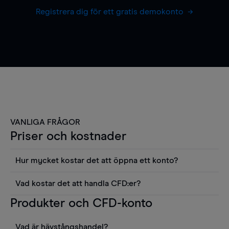
Registrera dig för ett gratis demokonto
VANLIGA FRÅGOR
Priser och kostnader
Hur mycket kostar det att öppna ett konto?
Det finns ingen kostnad för att öppna ett
Vad kostar det att handla CFD:er?
livekonto. Du kan också visa våra priser och
Det är en rad kostnader att tänka på när man
Produkter och CFD-konto
använda sådana verktyg som diagram, Reuters
handlar CFD:er, inkluderat spread,
news eller Morningstars kvantitativa
innehavskostnader (för positioner som hålls öppna
aktierapporter utan kostnad.
Vad är hävstångshandel?