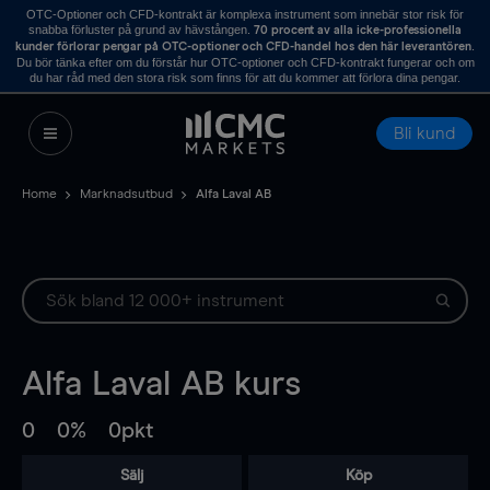
OTC-Optioner och CFD-kontrakt är komplexa instrument som innebär stor risk för
snabba förluster på grund av hävstången.
70 procent av alla icke-professionella
.
kunder förlorar pengar på OTC-optioner och CFD-handel hos den här leverantören
Du bör tänka efter om du förstår hur OTC-optioner och CFD-kontrakt fungerar och om
du har råd med den stora risk som finns för att du kommer att förlora dina pengar.
Bli kund
Home
Marknadsutbud
Alfa Laval AB
Alfa Laval AB
kurs
0
0%
0pkt
Sälj
Köp