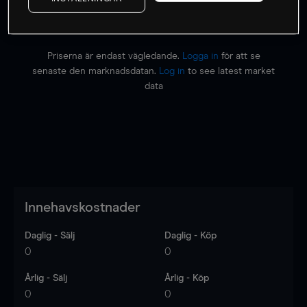
Priserna är endast vägledande.
Logga in
för att se
senaste den marknadsdatan.
Log in
to see latest market
data
Innehavskostnader
Daglig - Sälj
Daglig - Köp
0
0
Årlig - Sälj
Årlig - Köp
0
0