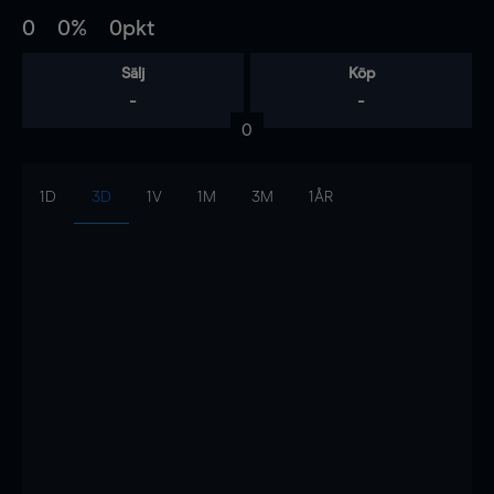
0
0%
0pkt
Sälj
Köp
-
-
0
1D
3D
1V
1M
3M
1ÅR