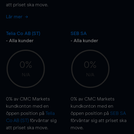
att priset ska
move
.
Lär mer
Telia Co AB (ST)
SEB SA
- Alla kunder
- Alla kunder
0%
0%
N/A
N/A
0%
av CMC Markets
0%
av CMC Markets
kundkonton med en
kundkonton med en
öppen position på
Telia
öppen position på
SEB SA
Co AB (ST)
förväntar sig
förväntar sig att priset ska
att priset ska
move
.
move
.