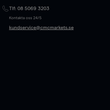
på mittkurs, och sparar 50% av spreadkostnaden.
Tlf: 08 5069 3203
Läs mer
Kontakta oss 24/5
kundservice@cmcmarkets.se