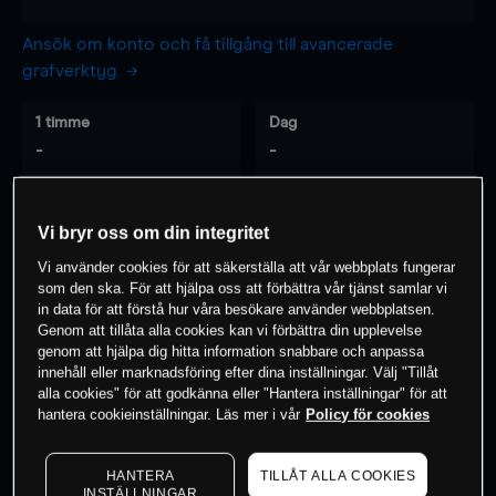
Ansök om konto och få tillgång till avancerade
grafverktyg
1 timme
Dag
-
-
7 dagar
30 dagar
Vi bryr oss om din integritet
-
-
Vi använder cookies för att säkerställa att vår webbplats fungerar
som den ska. För att hjälpa oss att förbättra vår tjänst samlar vi
in data för att förstå hur våra besökare använder webbplatsen.
Genom att tillåta alla cookies kan vi förbättra din upplevelse
0
% av kunderna har en
position i detta
genom att hjälpa dig hitta information snabbare och anpassa
instrument
innehåll eller marknadsföring efter dina inställningar. Välj "Tillåt
alla cookies" för att godkänna eller "Hantera inställningar" för att
hantera cookieinställningar. Läs mer i vår
Policy för cookies
Börja handla
HANTERA
TILLÅT ALLA COOKIES
INSTÄLLNINGAR