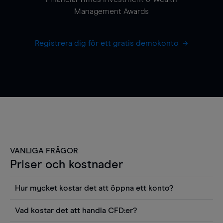
Management Awards
Registrera dig för ett gratis demokonto
VANLIGA FRÅGOR
Priser och kostnader
Hur mycket kostar det att öppna ett konto?
Det finns ingen kostnad för att öppna ett
Vad kostar det att handla CFD:er?
livekonto. Du kan också visa våra priser och