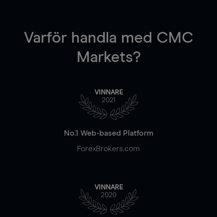
Varför handla
med CMC
Markets?
VINNARE
2021
No.1 Web-based Platform
ForexBrokers.com
VINNARE
2020