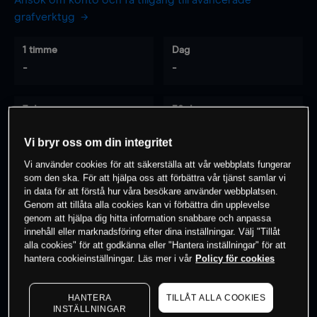
Ansök om konto och få tillgång till avancerade
grafverktyg
1 timme
Dag
-
-
7 dagar
30 dagar
-
-
Vi bryr oss om din integritet
Vi använder cookies för att säkerställa att vår webbplats fungerar
som den ska. För att hjälpa oss att förbättra vår tjänst samlar vi
0
% av kunderna har en
position i detta
in data för att förstå hur våra besökare använder webbplatsen.
Genom att tillåta alla cookies kan vi förbättra din upplevelse
instrument
genom att hjälpa dig hitta information snabbare och anpassa
innehåll eller marknadsföring efter dina inställningar. Välj "Tillåt
alla cookies" för att godkänna eller "Hantera inställningar" för att
Börja handla
hantera cookieinställningar. Läs mer i vår
Policy för cookies
HANTERA
TILLÅT ALLA COOKIES
INSTÄLLNINGAR