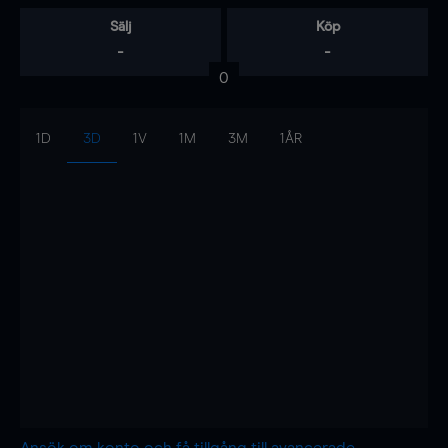
Sälj
Köp
-
-
0
1D
3D
1V
1M
3M
1ÅR