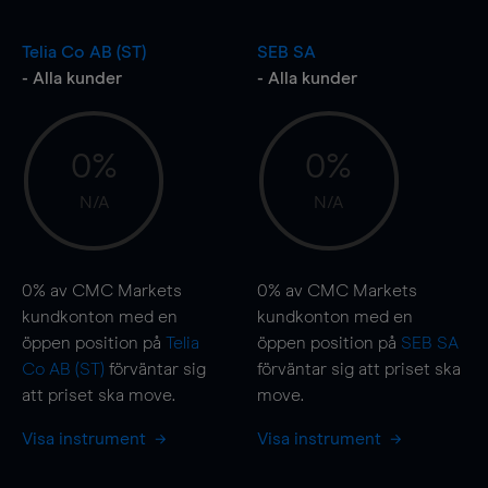
Telia Co AB (ST)
SEB SA
- Alla kunder
- Alla kunder
0%
0%
N/A
N/A
0%
av CMC Markets
0%
av CMC Markets
kundkonton med en
kundkonton med en
öppen position på
Telia
öppen position på
SEB SA
Co AB (ST)
förväntar sig
förväntar sig att priset ska
att priset ska
move
.
move
.
Visa instrument
Visa instrument