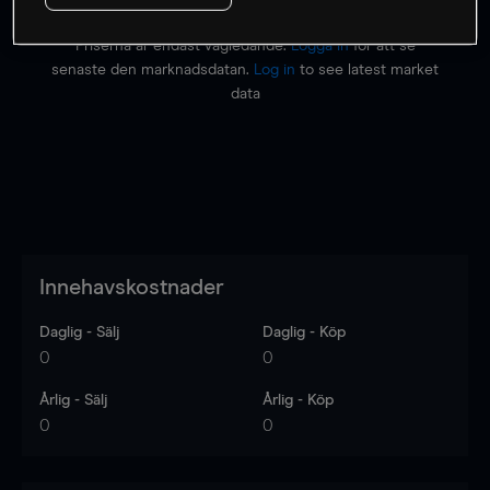
Priserna är endast vägledande.
Logga in
för att se
senaste den marknadsdatan.
Log in
to see latest market
data
Innehavskostnader
Daglig - Sälj
Daglig - Köp
0
0
Årlig - Sälj
Årlig - Köp
0
0