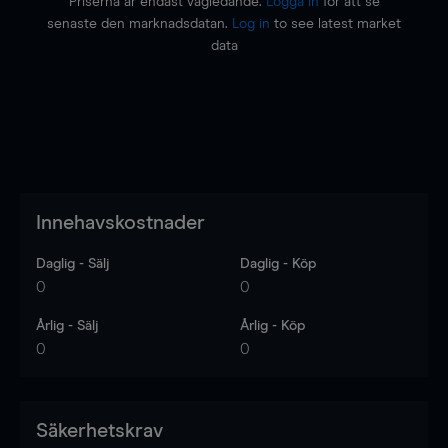
Priserna är endast vägledande.
Logga in
för att se
senaste den marknadsdatan.
Log in
to see latest market
data
Innehavskostnader
Daglig - Sälj
Daglig - Köp
0
0
Årlig - Sälj
Årlig - Köp
0
0
Säkerhetskrav