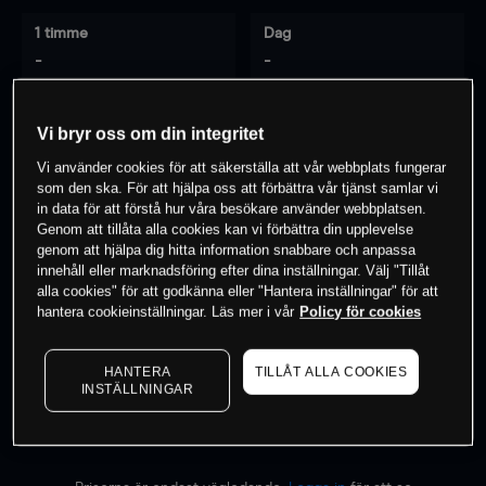
1 timme
Dag
-
-
7 dagar
30 dagar
Vi bryr oss om din integritet
-
-
Vi använder cookies för att säkerställa att vår webbplats fungerar
som den ska. För att hjälpa oss att förbättra vår tjänst samlar vi
in data för att förstå hur våra besökare använder webbplatsen.
Genom att tillåta alla cookies kan vi förbättra din upplevelse
0
% av kunderna har en
position i detta
genom att hjälpa dig hitta information snabbare och anpassa
innehåll eller marknadsföring efter dina inställningar. Välj "Tillåt
instrument
alla cookies" för att godkänna eller "Hantera inställningar" för att
hantera cookieinställningar. Läs mer i vår
Policy för cookies
Börja handla
HANTERA
TILLÅT ALLA COOKIES
INSTÄLLNINGAR