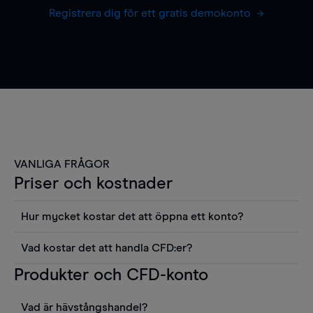
Registrera dig för ett gratis demokonto
VANLIGA FRÅGOR
Priser och kostnader
Hur mycket kostar det att öppna ett konto?
Det finns ingen kostnad för att öppna ett
Vad kostar det att handla CFD:er?
livekonto. Du kan också visa våra priser och
Det är en rad kostnader att tänka på när man
Produkter och CFD-konto
använda sådana verktyg som diagram, Reuters
handlar CFD:er, inkluderat spread,
news eller Morningstars kvantitativa
innehavskostnader (för positioner som hålls öppna
aktierapporter utan kostnad.
Vad är hävstångshandel?