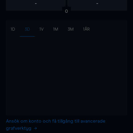
-
-
0
1D
3D
1V
1M
3M
1ÅR
Ansök om konto och få tillgång till avancerade
grafverktyg