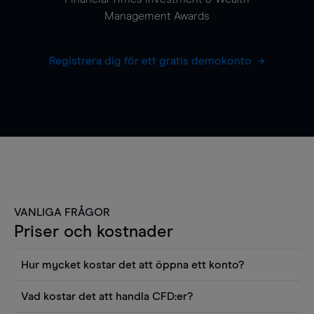
Management Awards
Registrera dig för ett gratis demokonto
VANLIGA FRÅGOR
Priser och kostnader
Hur mycket kostar det att öppna ett konto?
Det finns ingen kostnad för att öppna ett
Vad kostar det att handla CFD:er?
livekonto. Du kan också visa våra priser och