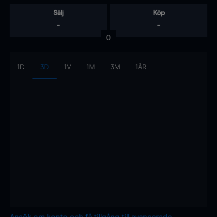
Sälj
Köp
-
-
0
1D
3D
1V
1M
3M
1ÅR