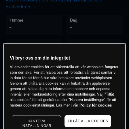
Ansök om konto och få tillgång till avancerade
grafverktyg
1 timme
Dag
-
-
7 dagar
30 dagar
-
-
Vi bryr oss om din integritet
Vi använder cookies för att säkerställa att vår webbplats fungerar
som den ska. För att hjälpa oss att förbättra vår tjänst samlar vi
0
% av kunderna har en
position i detta
in data för att förstå hur våra besökare använder webbplatsen.
Genom att tillåta alla cookies kan vi förbättra din upplevelse
instrument
genom att hjälpa dig hitta information snabbare och anpassa
innehåll eller marknadsföring efter dina inställningar. Välj "Tillåt
alla cookies" för att godkänna eller "Hantera inställningar" för att
Börja handla
hantera cookieinställningar. Läs mer i vår
Policy för cookies
HANTERA
TILLÅT ALLA COOKIES
INSTÄLLNINGAR