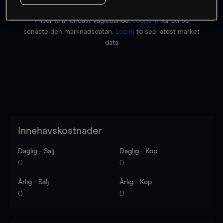
Priserna är endast vägledande.
Logga in
för att se
senaste den marknadsdatan.
Log in
to see latest market
data
Innehavskostnader
Daglig - Sälj
Daglig - Köp
0
0
Årlig - Sälj
Årlig - Köp
0
0