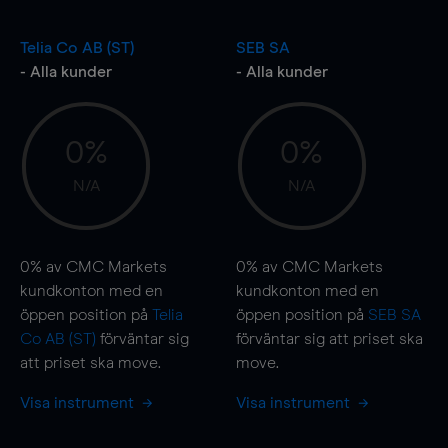
Telia Co AB (ST)
SEB SA
- Alla kunder
- Alla kunder
0%
0%
N/A
N/A
0%
av CMC Markets
0%
av CMC Markets
kundkonton med en
kundkonton med en
öppen position på
Telia
öppen position på
SEB SA
Co AB (ST)
förväntar sig
förväntar sig att priset ska
att priset ska
move
.
move
.
Visa instrument
Visa instrument