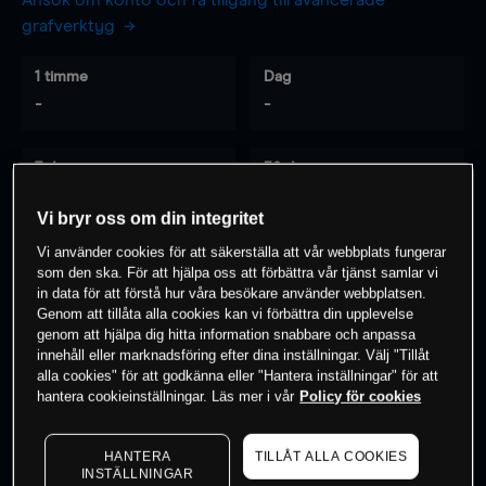
Ansök om konto och få tillgång till avancerade
grafverktyg
1 timme
Dag
-
-
7 dagar
30 dagar
-
-
Vi bryr oss om din integritet
Vi använder cookies för att säkerställa att vår webbplats fungerar
som den ska. För att hjälpa oss att förbättra vår tjänst samlar vi
0
% av kunderna har en
position i detta
in data för att förstå hur våra besökare använder webbplatsen.
Genom att tillåta alla cookies kan vi förbättra din upplevelse
instrument
genom att hjälpa dig hitta information snabbare och anpassa
innehåll eller marknadsföring efter dina inställningar. Välj "Tillåt
alla cookies" för att godkänna eller "Hantera inställningar" för att
Börja handla
hantera cookieinställningar. Läs mer i vår
Policy för cookies
HANTERA
TILLÅT ALLA COOKIES
INSTÄLLNINGAR