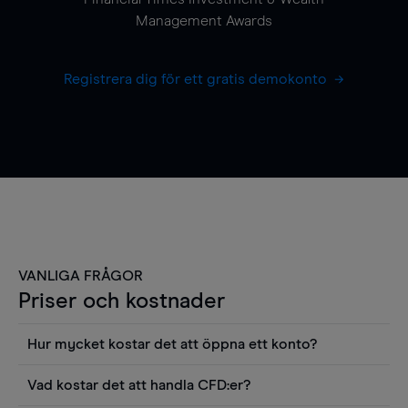
Management Awards
Registrera dig för ett gratis demokonto
VANLIGA FRÅGOR
Priser och kostnader
Hur mycket kostar det att öppna ett konto?
Det finns ingen kostnad för att öppna ett
Vad kostar det att handla CFD:er?
livekonto. Du kan också visa våra priser och