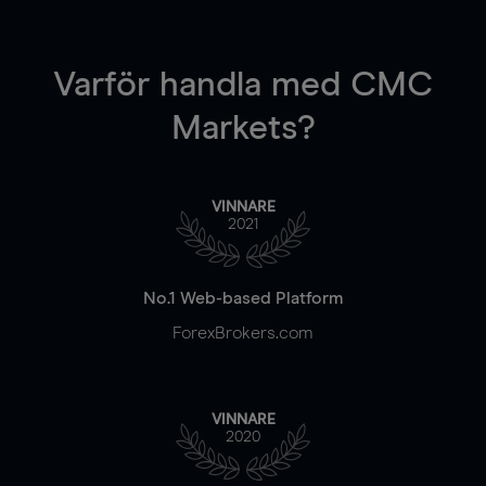
Varför handla
med CMC
Markets?
VINNARE
2021
No.1 Web-based Platform
ForexBrokers.com
VINNARE
2020