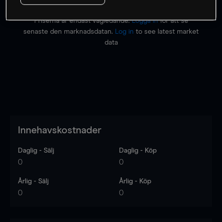
Priserna är endast vägledande.
Logga in
för att se
senaste den marknadsdatan.
Log in
to see latest market
data
Innehavskostnader
Daglig - Sälj
Daglig - Köp
0
0
Årlig - Sälj
Årlig - Köp
0
0