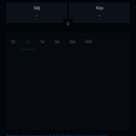
Sälj
Köp
-
-
0
1D
3D
1V
1M
3M
1ÅR