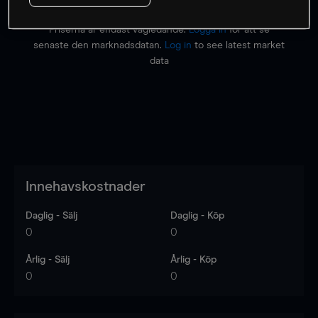
Priserna är endast vägledande.
Logga in
för att se
senaste den marknadsdatan.
Log in
to see latest market
data
Innehavskostnader
Daglig - Sälj
Daglig - Köp
0
0
Årlig - Sälj
Årlig - Köp
0
0