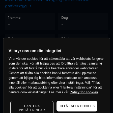
Ansök om konto och få tillgång till avancerade
grafverktyg
1 timme
Dag
-
-
7 dagar
30 dagar
-
-
Vi bryr oss om din integritet
Vi använder cookies för att säkerställa att vår webbplats fungerar
som den ska. För att hjälpa oss att förbättra vår tjänst samlar vi
0
% av kunderna har en
position i detta
in data för att förstå hur våra besökare använder webbplatsen.
Genom att tillåta alla cookies kan vi förbättra din upplevelse
instrument
genom att hjälpa dig hitta information snabbare och anpassa
innehåll eller marknadsföring efter dina inställningar. Välj "Tillåt
alla cookies" för att godkänna eller "Hantera inställningar" för att
Börja handla
hantera cookieinställningar. Läs mer i vår
Policy för cookies
HANTERA
TILLÅT ALLA COOKIES
INSTÄLLNINGAR