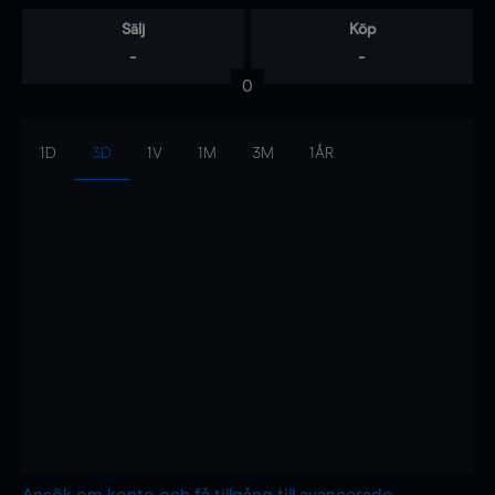
Sälj
Köp
-
-
0
1D
3D
1V
1M
3M
1ÅR