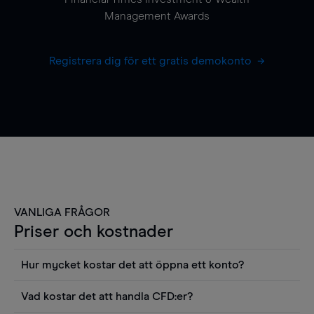
Management Awards
Registrera dig för ett gratis demokonto
VANLIGA FRÅGOR
Priser och kostnader
Hur mycket kostar det att öppna ett konto?
Det finns ingen kostnad för att öppna ett
Vad kostar det att handla CFD:er?
livekonto. Du kan också visa våra priser och