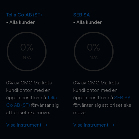
Telia Co AB (ST)
SEB SA
- Alla kunder
- Alla kunder
0%
0%
N/A
N/A
0%
av CMC Markets
0%
av CMC Markets
kundkonton med en
kundkonton med en
öppen position på
Telia
öppen position på
SEB SA
Co AB (ST)
förväntar sig
förväntar sig att priset ska
att priset ska
move
.
move
.
Visa instrument
Visa instrument