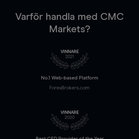
Varför handla
med CMC
Markets?
VINNARE
2021
No.1 Web-based Platform
ForexBrokers.com
VINNARE
2020
Best CFD Provider of the Year