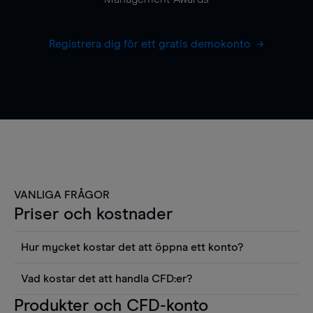
Registrera dig för ett gratis demokonto
VANLIGA FRÅGOR
Priser och kostnader
Hur mycket kostar det att öppna ett konto?
Det finns ingen kostnad för att öppna ett
Vad kostar det att handla CFD:er?
livekonto. Du kan också visa våra priser och
Det är en rad kostnader att tänka på när man
Produkter och CFD-konto
använda sådana verktyg som diagram, Reuters