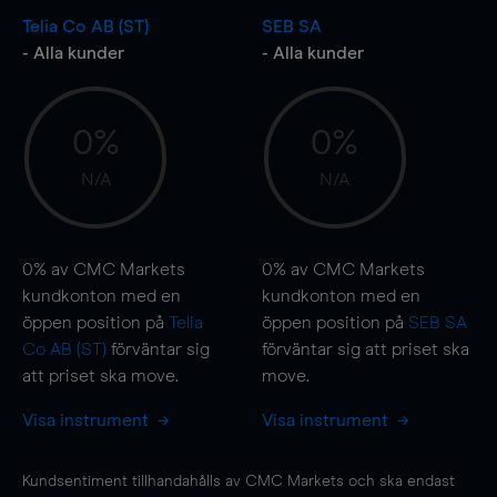
Telia Co AB (ST)
SEB SA
- Alla kunder
- Alla kunder
0%
0%
N/A
N/A
0%
av CMC Markets
0%
av CMC Markets
kundkonton med en
kundkonton med en
öppen position på
Telia
öppen position på
SEB SA
Co AB (ST)
förväntar sig
förväntar sig att priset ska
att priset ska
move
.
move
.
Visa instrument
Visa instrument
Kundsentiment tillhandahålls av CMC Markets och ska endast