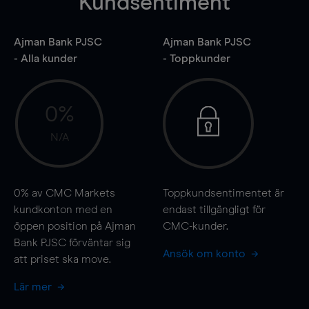
Kundsentiment
Ajman Bank PJSC
Ajman Bank PJSC
- Alla kunder
- Toppkunder
0%
N/A
0%
av CMC Markets
Toppkundsentimentet är
kundkonton med en
endast tillgängligt för
öppen position på Ajman
CMC-kunder.
Bank PJSC förväntar sig
Ansök om konto
att priset ska
move
.
Lär mer