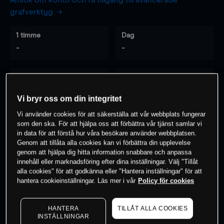
Ansök om konto och få tillgång till avancerade
grafverktyg
1 timme
Dag
-
-
7 dagar
30 dagar
-
-
Vi bryr oss om din integritet
Vi använder cookies för att säkerställa att vår webbplats fungerar
som den ska. För att hjälpa oss att förbättra vår tjänst samlar vi
0
% av kunderna har en
position i detta
in data för att förstå hur våra besökare använder webbplatsen.
Genom att tillåta alla cookies kan vi förbättra din upplevelse
instrument
genom att hjälpa dig hitta information snabbare och anpassa
innehåll eller marknadsföring efter dina inställningar. Välj "Tillåt
alla cookies" för att godkänna eller "Hantera inställningar" för att
Börja handla
hantera cookieinställningar. Läs mer i vår
Policy för cookies
HANTERA
TILLÅT ALLA COOKIES
INSTÄLLNINGAR