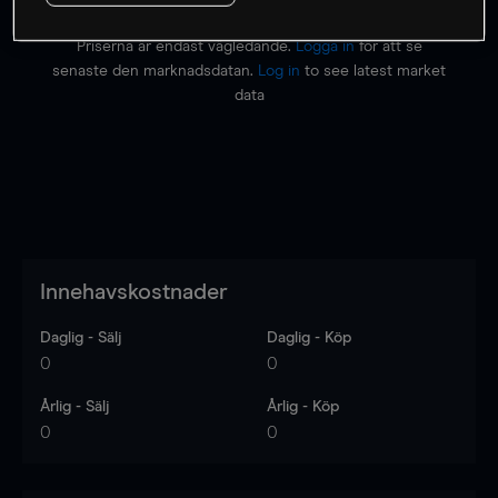
Priserna är endast vägledande.
Logga in
för att se
senaste den marknadsdatan.
Log in
to see latest market
data
Innehavskostnader
Daglig - Sälj
Daglig - Köp
0
0
Årlig - Sälj
Årlig - Köp
0
0