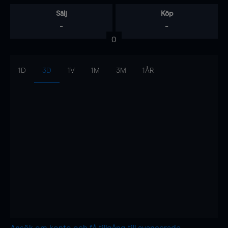
Sälj
Köp
-
-
0
1D
3D
1V
1M
3M
1ÅR