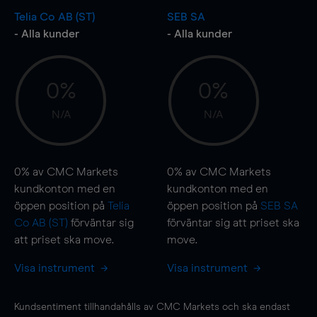
Telia Co AB (ST)
SEB SA
- Alla kunder
- Alla kunder
0%
0%
N/A
N/A
0%
av CMC Markets
0%
av CMC Markets
kundkonton med en
kundkonton med en
öppen position på
Telia
öppen position på
SEB SA
Co AB (ST)
förväntar sig
förväntar sig att priset ska
att priset ska
move
.
move
.
Visa instrument
Visa instrument
Kundsentiment tillhandahålls av CMC Markets och ska endast