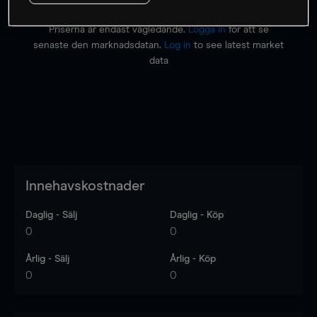
Priserna är endast vägledande.
Logga in
för att se
senaste den marknadsdatan.
Log in
to see latest market
data
Innehavskostnader
Daglig - Sälj
Daglig - Köp
0
0
Årlig - Sälj
Årlig - Köp
0
0