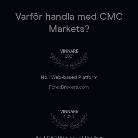
Varför handla
med CMC
Markets?
VINNARE
2021
No.1 Web-based Platform
ForexBrokers.com
VINNARE
2020
Best CFD Provider of the Year