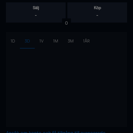
Sälj
Köp
-
-
0
1D
3D
1V
1M
3M
1ÅR