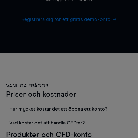
Registrera dig för ett gratis demokonto
VANLIGA FRÅGOR
Priser och kostnader
Hur mycket kostar det att öppna ett konto?
Det finns ingen kostnad för att öppna ett
Vad kostar det att handla CFD:er?
livekonto. Du kan också visa våra priser och
Det är en rad kostnader att tänka på när man
Produkter och CFD-konto
använda sådana verktyg som diagram, Reuters