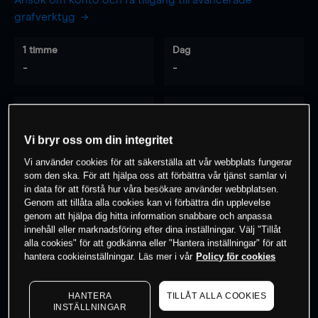
Ansök om konto och få tillgång till avancerade
grafverktyg
1 timme
Dag
-
-
7 dagar
30 dagar
-
-
Vi bryr oss om din integritet
Vi använder cookies för att säkerställa att vår webbplats fungerar
som den ska. För att hjälpa oss att förbättra vår tjänst samlar vi
0
% av kunderna har en
position i detta
in data för att förstå hur våra besökare använder webbplatsen.
Genom att tillåta alla cookies kan vi förbättra din upplevelse
instrument
genom att hjälpa dig hitta information snabbare och anpassa
innehåll eller marknadsföring efter dina inställningar. Välj "Tillåt
alla cookies" för att godkänna eller "Hantera inställningar" för att
Börja handla
hantera cookieinställningar. Läs mer i vår
Policy för cookies
HANTERA
TILLÅT ALLA COOKIES
INSTÄLLNINGAR