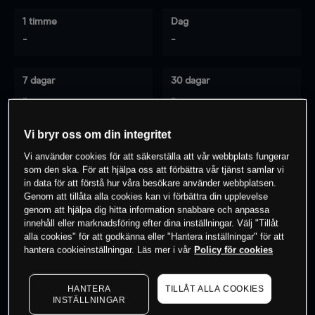
1 timme
Dag
-
-
7 dagar
30 dagar
-
-
Vi bryr oss om din integritet
Vi använder cookies för att säkerställa att vår webbplats fungerar
0
% av kunderna har en
position i detta
som den ska. För att hjälpa oss att förbättra vår tjänst samlar vi
instrument
in data för att förstå hur våra besökare använder webbplatsen.
Genom att tillåta alla cookies kan vi förbättra din upplevelse
genom att hjälpa dig hitta information snabbare och anpassa
innehåll eller marknadsföring efter dina inställningar. Välj "Tillåt
Börja handla
alla cookies" för att godkänna eller "Hantera inställningar" för att
hantera cookieinställningar. Läs mer i vår
Policy för cookies
HANTERA
TILLÅT ALLA COOKIES
INSTÄLLNINGAR