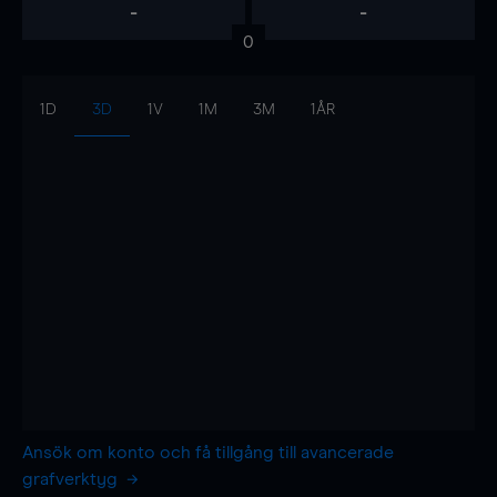
-
-
0
1D
3D
1V
1M
3M
1ÅR
Ansök om konto och få tillgång till avancerade
grafverktyg