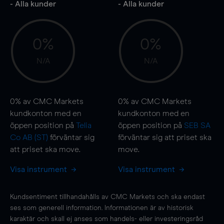
- Alla kunder
- Alla kunder
0%
0%
N/A
N/A
0%
av CMC Markets
0%
av CMC Markets
kundkonton med en
kundkonton med en
öppen position på
Telia
öppen position på
SEB SA
Co AB (ST)
förväntar sig
förväntar sig att priset ska
att priset ska
move
.
move
.
Visa instrument
Visa instrument
Kundsentiment tillhandahålls av CMC Markets och ska endast
ses som generell information. Informationen är av historisk
karaktär och skall ej anses som handels- eller investeringsråd