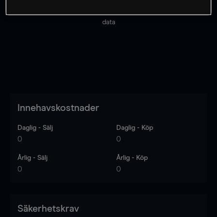
Priserna är endast vägledande.
Logga in
för att se
senaste den marknadsdatan.
Log in
to see latest market
data
Innehavskostnader
Daglig - Sälj
Daglig - Köp
0
0
Årlig - Sälj
Årlig - Köp
0
0
Säkerhetskrav