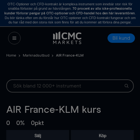
OTC-Optioner och CFD-kontrakt är komplexa instrument som innebär stor risk för
snabba förluster på grund av hävstången.
70 procent av alla icke-professionella
.
kunder förlorar pengar på OTC-optioner och CFD-handel hos den här leverantören
Du bör tänka efter om du förstår hur OTC-optioner och CFD-kontrakt fungerar och om
du har råd med den stora risk som finns för att du kommer att förlora dina pengar.
Bli kund
Home
Marknadsutbud
AIR France-KLM
AIR France-KLM
kurs
0
0%
0pkt
Sälj
Köp