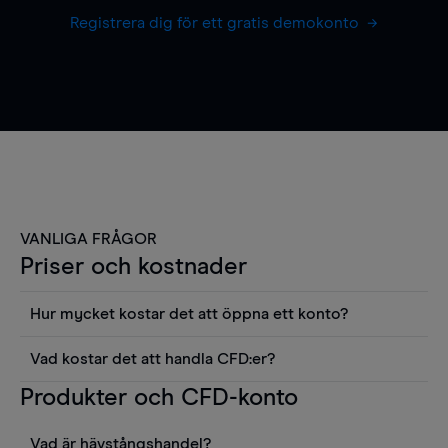
Registrera dig för ett gratis demokonto
VANLIGA FRÅGOR
Priser och kostnader
Hur mycket kostar det att öppna ett konto?
Det finns ingen kostnad för att öppna ett
Vad kostar det att handla CFD:er?
livekonto. Du kan också visa våra priser och
Det är en rad kostnader att tänka på när man
Produkter och CFD-konto
använda sådana verktyg som diagram, Reuters
handlar CFD:er, inkluderat spread,
news eller Morningstars kvantitativa
innehavskostnader (för positioner som hålls öppna
aktierapporter utan kostnad.
Vad är hävstångshandel?