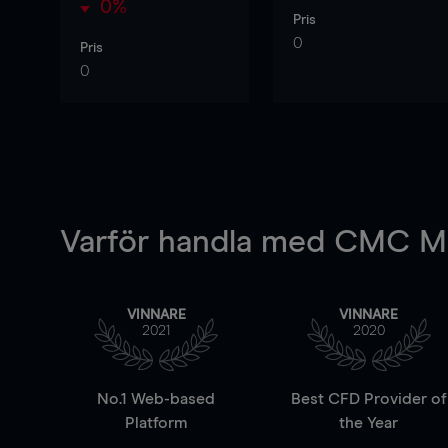
0%
Pris
0
Pris
0
Varför handla
med CMC Ma
VINNARE
VINNARE
2021
2020
No.1 Web-based
Best CFD Provider of
Platform
the Year