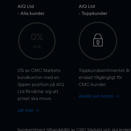
AIQ Ltd
AIQ Ltd
- Alla kunder
- Toppkunder
0%
N/A
0%
av CMC Markets
Toppkundsentimentet är
kundkonton med en
endast tillgängligt för
öppen position på AIQ
CMC-kunder.
Ltd förväntar sig att
Ansök om konto
priset ska
move
.
Lär mer
Kundsentiment tillhandahålls av CMC Markets och ska endast s