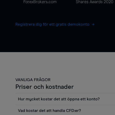
ForexBrokers.com
Shares Awards 2020
Registrera dig för ett gratis demokonto
VANLIGA FRÅGOR
Priser och kostnader
Hur mycket kostar det att öppna ett konto?
Det finns ingen kostnad för att öppna ett livekonto. 
Vad kostar det att handla CFD:er?
priser och använda sådana verktyg som diagram, Reu