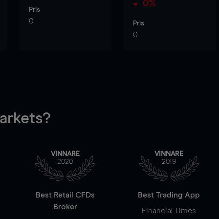
0%
Pris
0
Pris
0
rkets?
VINNARE
VINNARE
2020
2019
Best Retail CFDs
Best Trading App
Broker
Financial Times