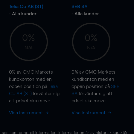
Telia Co AB (ST)
SEB SA
- Alla kunder
- Alla kunder
0%
0%
N/A
N/A
0%
av CMC Markets
0%
av CMC Markets
kundkonton med en
kundkonton med en
öppen position på
Telia
öppen position på
SEB
Co AB (ST)
förväntar sig
SA
förväntar sig att
att priset ska
move
.
priset ska
move
.
Visa instrument
Visa instrument
es som generell information. Informationen är av historisk karaktär