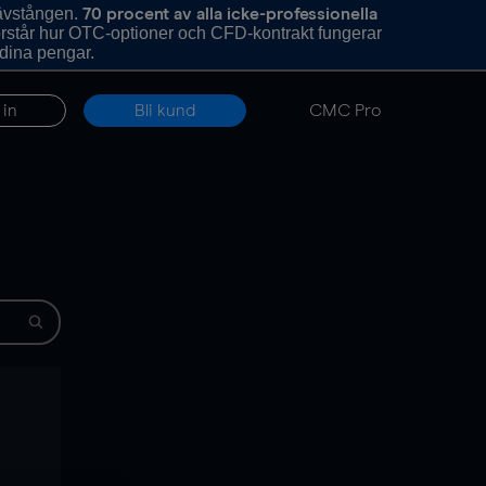
hävstången.
70 procent av alla icke-professionella
förstår hur OTC-optioner och CFD-kontrakt fungerar
 dina pengar.
 in
Bli kund
CMC Pro