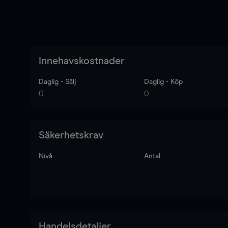
Innehavskostnader
Daglig - Sälj
Daglig - Köp
0
0
Säkerhetskrav
Nivå
Antal
Handelsdetaljer