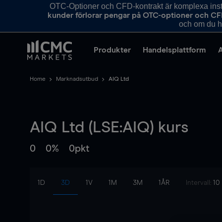
OTC-Optioner och CFD-kontrakt är komplexa instr
kunder förlorar pengar på OTC-optioner och CF
och om du ha
Produkter
Handelsplattform
Home
Marknadsutbud
AIQ Ltd
AIQ Ltd (LSE:AIQ) kurs
0
0%
0pkt
1D
3D
1V
1M
3M
1ÅR
Intervall:
10