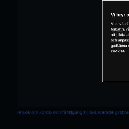
Vi bryr 
Vi använder
förbättra 
att tillåta
och anpassa
godkänna el
cookies
Ansök om konto och få tillgång till avancerade grafv