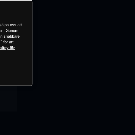
jälpa oss att
tsen. Genom
ion snabbare
" för att
olicy för