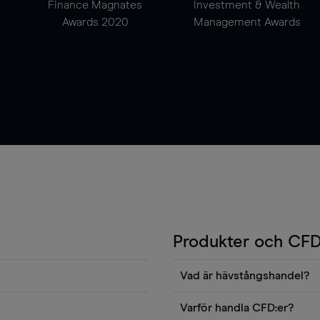
Finance Magnates
Investment & Wealth
Awards 2020
Management Awards
Produkter och CFD
Vad är hävstångshandel?
Du kan också visa våra
En av fördelarna med CFD-ha
Varför handla CFD:er?
ters news eller
andel v det totala värdet fö