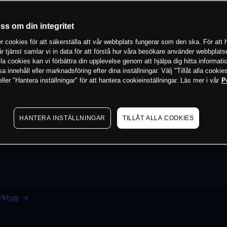
oss om din integritet
 cookies för att säkerställa att vår webbplats fungerar som den ska. För att h
vår tjänst samlar vi in data för att förstå hur våra besökare använder webbpla
 alla cookies kan vi förbättra din upplevelse genom att hjälpa dig hitta informat
 innehåll eller marknadsföring efter dina inställningar. Välj "Tillåt alla cookies
ler "Hantera inställningar" för att hantera cookieinställningar. Läs mer i vår
P
HANTERA INSTÄLLNINGAR
TILLÅT ALLA COOKIES
erktyg