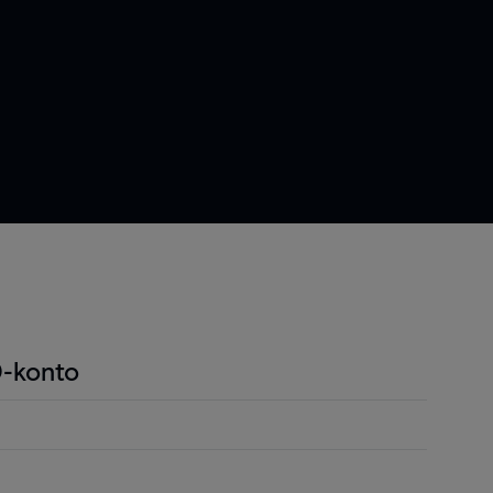
-konto
ndel är att du endast behöver betala en liten
r positionen för att öppna en position och detta