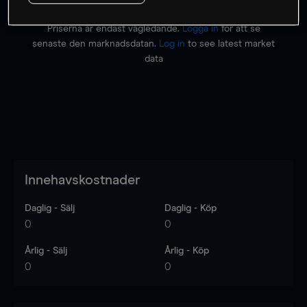
Priserna är endast vägledande.
Logga in
för att se
senaste den marknadsdatan.
Log in
to see latest market
data
Innehavskostnader
Daglig - Sälj
Daglig - Köp
0
0
Årlig - Sälj
Årlig - Köp
0
0