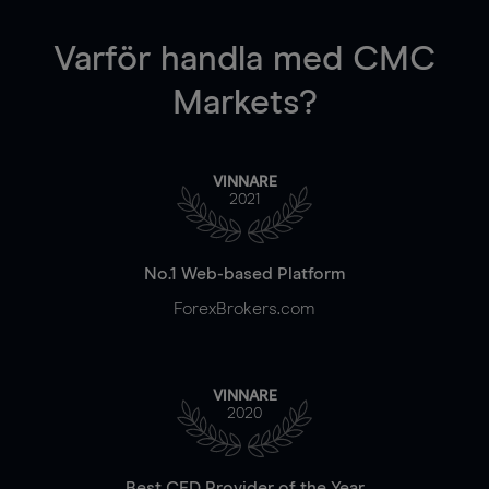
Varför handla
med CMC
Markets?
VINNARE
2021
No.1 Web-based Platform
ForexBrokers.com
VINNARE
2020
Best CFD Provider of the Year