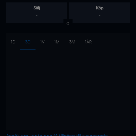
Sälj
Köp
-
-
0
1D
3D
1V
1M
3M
1ÅR