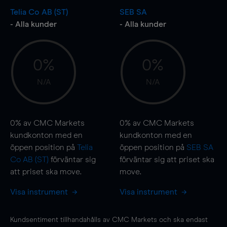
Telia Co AB (ST)
SEB SA
- Alla kunder
- Alla kunder
0%
0%
N/A
N/A
0%
av CMC Markets
0%
av CMC Markets
kundkonton med en
kundkonton med en
öppen position på
Telia
öppen position på
SEB SA
Co AB (ST)
förväntar sig
förväntar sig att priset ska
att priset ska
move
.
move
.
Visa instrument
Visa instrument
Kundsentiment tillhandahålls av CMC Markets och ska endast