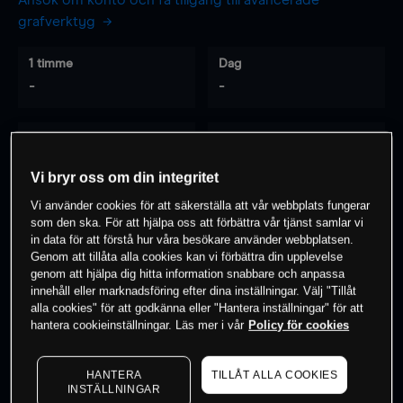
Ansök om konto och få tillgång till avancerade
grafverktyg
1 timme
Dag
-
-
7 dagar
30 dagar
-
-
Vi bryr oss om din integritet
Vi använder cookies för att säkerställa att vår webbplats fungerar
som den ska. För att hjälpa oss att förbättra vår tjänst samlar vi
0
% av kunderna har en
position i detta
in data för att förstå hur våra besökare använder webbplatsen.
Genom att tillåta alla cookies kan vi förbättra din upplevelse
instrument
genom att hjälpa dig hitta information snabbare och anpassa
innehåll eller marknadsföring efter dina inställningar. Välj "Tillåt
alla cookies" för att godkänna eller "Hantera inställningar" för att
Börja handla
hantera cookieinställningar. Läs mer i vår
Policy för cookies
HANTERA
TILLÅT ALLA COOKIES
INSTÄLLNINGAR