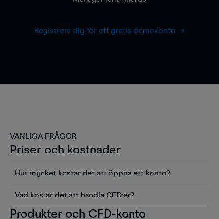
Registrera dig för ett gratis demokonto
VANLIGA FRÅGOR
Priser och kostnader
Hur mycket kostar det att öppna ett konto?
Det finns ingen kostnad för att öppna ett
Vad kostar det att handla CFD:er?
livekonto. Du kan också visa våra priser och
Det är en rad kostnader att tänka på när man
Produkter och CFD-konto
använda sådana verktyg som diagram, Reuters