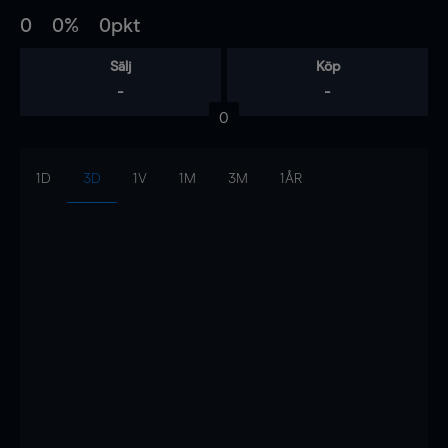
0
0%
0pkt
Sälj
Köp
-
-
0
1D
3D
1V
1M
3M
1ÅR