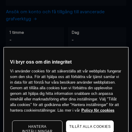
Ansök om konto och få tillgång till avancerade
grafverktyg
1 timme
Dag
-
-
7 dagar
30 dagar
Vi bryr oss om din integritet
-
-
Vi använder cookies för att säkerställa att vår webbplats fungerar
som den ska. För att hjälpa oss att förbättra vår tjänst samlar vi
in data för att förstå hur våra besökare använder webbplatsen.
Genom att tillåta alla cookies kan vi förbättra din upplevelse
0
% av kunderna har en
position i detta
genom att hjälpa dig hitta information snabbare och anpassa
instrument
innehåll eller marknadsföring efter dina inställningar. Välj "Tillåt
alla cookies" för att godkänna eller "Hantera inställningar" för att
hantera cookieinställningar. Läs mer i vår
Policy för cookies
Börja handla
HANTERA
TILLÅT ALLA COOKIES
INSTÄLLNINGAR