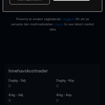
Priserna är endast vägledande.
Logga in
för att se
senaste den marknadsdatan.
Log in
to see latest market
data
Innehavskostnader
Daglig - Sälj
Daglig - Köp
0
0
Årlig - Sälj
Årlig - Köp
0
0