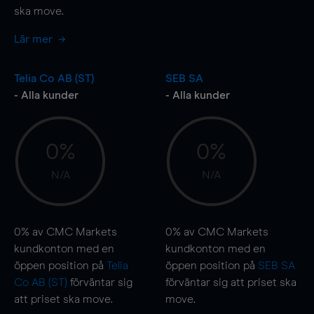
ska
move
.
Lär mer
Telia Co AB (ST)
SEB SA
- Alla kunder
- Alla kunder
0%
0%
N/A
N/A
0%
av CMC Markets
0%
av CMC Markets
kundkonton med en
kundkonton med en
öppen position på
Telia
öppen position på
SEB SA
Co AB (ST)
förväntar sig
förväntar sig att priset ska
att priset ska
move
.
move
.