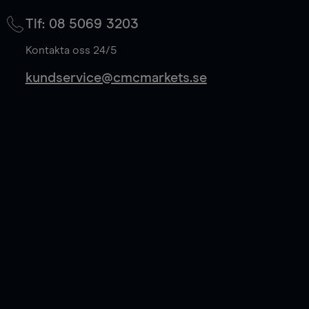
på mittkurs, och sparar 50% av spreadkostnaden.
Tlf: 08 5069 3203
Läs mer
Kontakta oss 24/5
kundservice@cmcmarkets.se