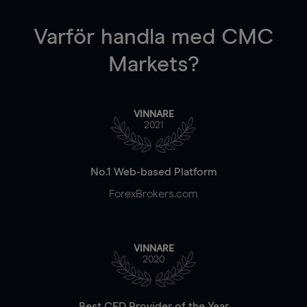
Varför handla
med CMC
Markets?
VINNARE
2021
No.1 Web-based Platform
ForexBrokers.com
VINNARE
2020
Best CFD Provider of the Year