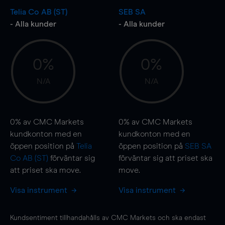
Telia Co AB (ST)
SEB SA
- Alla kunder
- Alla kunder
0%
0%
N/A
N/A
0%
av CMC Markets
0%
av CMC Markets
kundkonton med en
kundkonton med en
öppen position på
Telia
öppen position på
SEB SA
Co AB (ST)
förväntar sig
förväntar sig att priset ska
att priset ska
move
.
move
.
Visa instrument
Visa instrument
Kundsentiment tillhandahålls av CMC Markets och ska endast