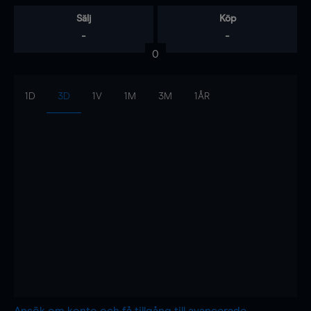
Sälj
Köp
-
-
0
1D
3D
1V
1M
3M
1ÅR