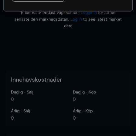
Priserna är endast vägledande.
Logga in
för att se
senaste den marknadsdatan.
Log in
to see latest market
data
Innehavskostnader
Daglig - Sälj
Daglig - Köp
0
0
Årlig - Sälj
Årlig - Köp
0
0