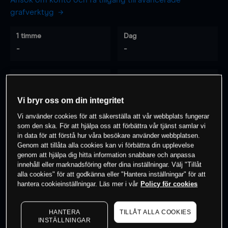
Ansök om konto och få tillgång till avancerade
grafverktyg
1 timme
Dag
-
-
7 dagar
30 dagar
-
-
Vi bryr oss om din integritet
Vi använder cookies för att säkerställa att vår webbplats fungerar
som den ska. För att hjälpa oss att förbättra vår tjänst samlar vi
0
% av kunderna har en
position i detta
in data för att förstå hur våra besökare använder webbplatsen.
Genom att tillåta alla cookies kan vi förbättra din upplevelse
instrument
genom att hjälpa dig hitta information snabbare och anpassa
innehåll eller marknadsföring efter dina inställningar. Välj "Tillåt
alla cookies" för att godkänna eller "Hantera inställningar" för att
Börja handla
hantera cookieinställningar. Läs mer i vår
Policy för cookies
HANTERA
TILLÅT ALLA COOKIES
INSTÄLLNINGAR