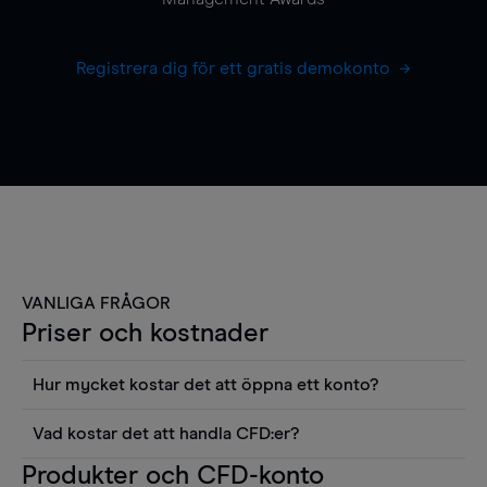
Registrera dig för ett gratis demokonto
VANLIGA FRÅGOR
Priser och kostnader
Hur mycket kostar det att öppna ett konto?
Det finns ingen kostnad för att öppna ett
Vad kostar det att handla CFD:er?
livekonto. Du kan också visa våra priser och
Det är en rad kostnader att tänka på när man
Produkter och CFD-konto
använda sådana verktyg som diagram, Reuters