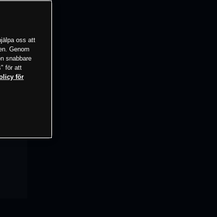
jälpa oss att
tsen. Genom
ion snabbare
" för att
olicy för