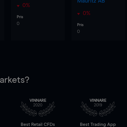
Mauritz AB
0%
0%
Pris
0
Pris
0
rkets?
VINNARE
VINNARE
2020
2019
Best Retail CFDs
Best Trading App