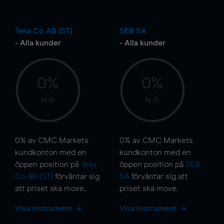
Telia Co AB (ST)
SEB SA
- Alla kunder
- Alla kunder
0%
0%
N/A
N/A
0%
av CMC Markets
0%
av CMC Markets
kundkonton med en
kundkonton med en
öppen position på
Telia
öppen position på
SEB
Co AB (ST)
förväntar sig
SA
förväntar sig att
att priset ska
move
.
priset ska
move
.
Visa instrument
Visa instrument