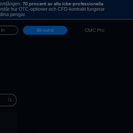
hävstången.
70 procent av alla icke-professionella
förstår hur OTC-optioner och CFD-kontrakt fungerar
 dina pengar.
 in
Bli kund
CMC Pro