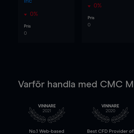
Inc
0%
0%
Pris
0
Pris
0
Varför handla
med CMC Ma
VINNARE
VINNARE
2021
2020
No.1 Web-based
Best CFD Provider of