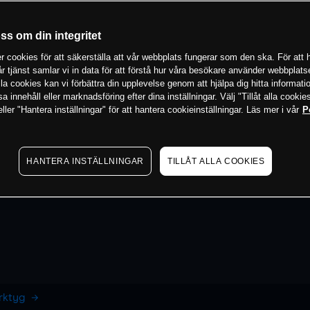
oss om din integritet
 cookies för att säkerställa att vår webbplats fungerar som den ska. För att h
vår tjänst samlar vi in data för att förstå hur våra besökare använder webbpla
 alla cookies kan vi förbättra din upplevelse genom att hjälpa dig hitta informat
 innehåll eller marknadsföring efter dina inställningar. Välj "Tillåt alla cookies
ler "Hantera inställningar" för att hantera cookieinställningar. Läs mer i vår
P
HANTERA INSTÄLLNINGAR
TILLÅT ALLA COOKIES
erktyg