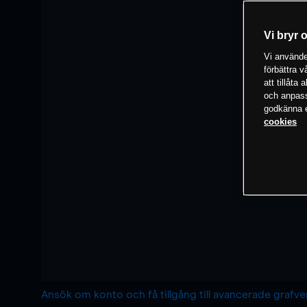
Vi bryr 
Vi använder
förbättra 
att tillåta
och anpassa
godkänna el
cookies
Ansök om konto och få tillgång till avancerade grafv