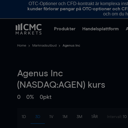
OTC-Optioner och CFD-kontrakt är komplexa instr
kunder förlorar pengar på OTC-optioner och CF
och om du ha
Produkter
Handelsplattform
Home
Marknadsutbud
Agenus Inc
Agenus Inc
(NASDAQ:AGEN) kurs
0
0%
0pkt
1D
3D
1V
1M
3M
1ÅR
Intervall:
10