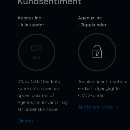
Kundsentiment
Agenus Inc
Agenus Inc
- Alla kunder
- Toppkunder
0%
N/A
0%
av CMC Markets
Toppkundsentimentet är
kundkonton med en
endast tillgängligt för
öppen position på
CMC-kunder.
Agenus Inc förväntar sig
Ansök om konto
att priset ska
move
.
Lär mer