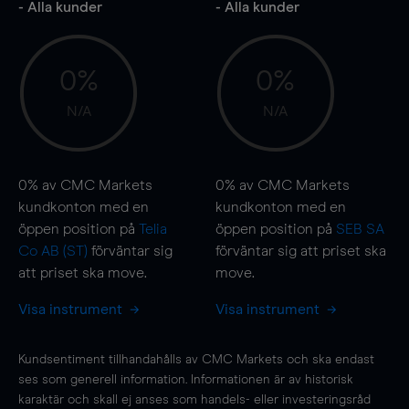
- Alla kunder
- Alla kunder
0%
0%
N/A
N/A
0%
av CMC Markets
0%
av CMC Markets
kundkonton med en
kundkonton med en
öppen position på
Telia
öppen position på
SEB SA
Co AB (ST)
förväntar sig
förväntar sig att priset ska
att priset ska
move
.
move
.
Visa instrument
Visa instrument
Kundsentiment tillhandahålls av CMC Markets och ska endast
ses som generell information. Informationen är av historisk
karaktär och skall ej anses som handels- eller investeringsråd