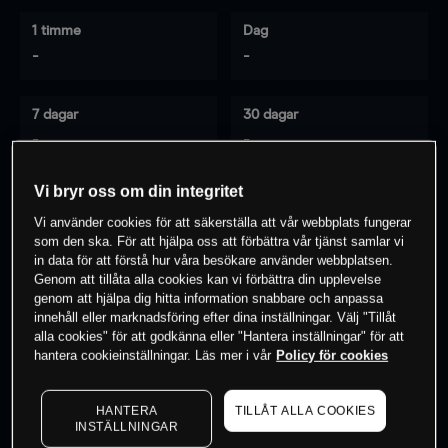
1 timme
Dag
-
-
7 dagar
30 dagar
-
-
Vi bryr oss om din integritet
Vi använder cookies för att säkerställa att vår webbplats fungerar
0
% av kunderna har en
position i detta
som den ska. För att hjälpa oss att förbättra vår tjänst samlar vi
instrument
in data för att förstå hur våra besökare använder webbplatsen.
Genom att tillåta alla cookies kan vi förbättra din upplevelse
genom att hjälpa dig hitta information snabbare och anpassa
innehåll eller marknadsföring efter dina inställningar. Välj "Tillåt
Börja handla
alla cookies" för att godkänna eller "Hantera inställningar" för att
hantera cookieinställningar. Läs mer i vår
Policy för cookies
HANTERA
TILLÅT ALLA COOKIES
INSTÄLLNINGAR