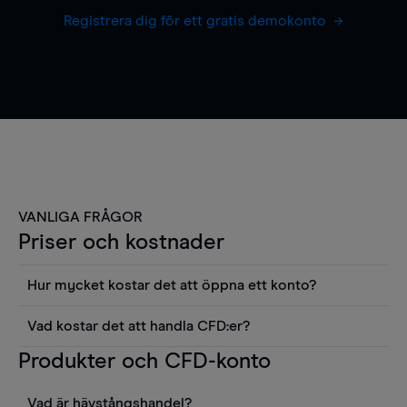
Registrera dig för ett gratis demokonto
VANLIGA FRÅGOR
Priser och kostnader
Hur mycket kostar det att öppna ett konto?
Det finns ingen kostnad för att öppna ett
Vad kostar det att handla CFD:er?
livekonto. Du kan också visa våra priser och
Det är en rad kostnader att tänka på när man
Produkter och CFD-konto
använda sådana verktyg som diagram, Reuters
handlar CFD:er, inkluderat spread,
news eller Morningstars kvantitativa
innehavskostnader (för positioner som hålls öppna
aktierapporter utan kostnad.
Vad är hävstångshandel?