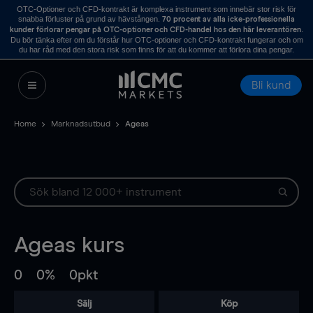
OTC-Optioner och CFD-kontrakt är komplexa instrument som innebär stor risk för
snabba förluster på grund av hävstången.
70 procent av alla icke-professionella
.
kunder förlorar pengar på OTC-optioner och CFD-handel hos den här leverantören
Du bör tänka efter om du förstår hur OTC-optioner och CFD-kontrakt fungerar och om
du har råd med den stora risk som finns för att du kommer att förlora dina pengar.
Bli kund
Home
Marknadsutbud
Ageas
Ageas
kurs
0
0%
0pkt
Sälj
Köp