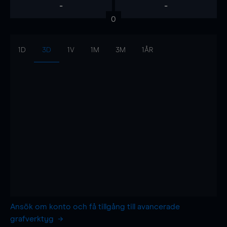
-
-
0
1D
3D
1V
1M
3M
1ÅR
Ansök om konto och få tillgång till avancerade
grafverktyg