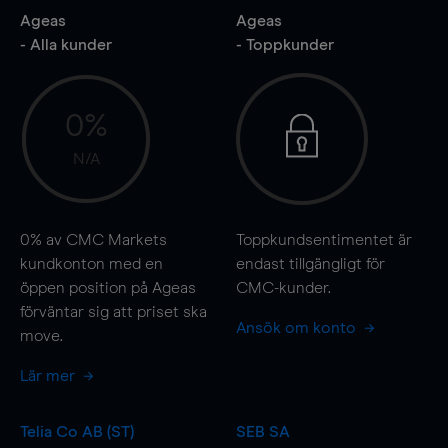
Ageas
Ageas
- Alla kunder
- Toppkunder
0%
N/A
0%
av CMC Markets
Toppkundsentimentet är
kundkonton med en
endast tillgängligt för
öppen position på Ageas
CMC-kunder.
förväntar sig att priset ska
Ansök om konto
move
.
Lär mer
Telia Co AB (ST)
SEB SA