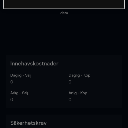
Priserna är endast vägledande.
Logga in
för att se
senaste den marknadsdatan.
Log in
to see latest market
data
Innehavskostnader
Daglig - Sälj
Daglig - Köp
0
0
Årlig - Sälj
Årlig - Köp
0
0
Säkerhetskrav