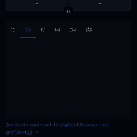
-
-
0
1D
3D
1V
1M
3M
1ÅR
Ansök om konto och få tillgång till avancerade
grafverktyg