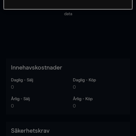
Priserna är endast vägledande.
Logga in
för att se
senaste den marknadsdatan.
Log in
to see latest market
data
Innehavskostnader
Daglig - Sälj
Daglig - Köp
0
0
Årlig - Sälj
Årlig - Köp
0
0
Säkerhetskrav