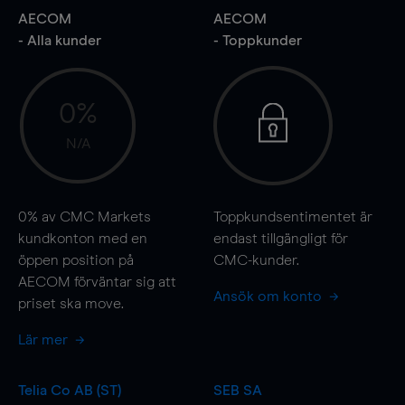
AECOM
AECOM
- Alla kunder
- Toppkunder
0%
N/A
0%
av CMC Markets
Toppkundsentimentet är
kundkonton med en
endast tillgängligt för
öppen position på
CMC-kunder.
AECOM förväntar sig att
Ansök om konto
priset ska
move
.
Lär mer
Telia Co AB (ST)
SEB SA