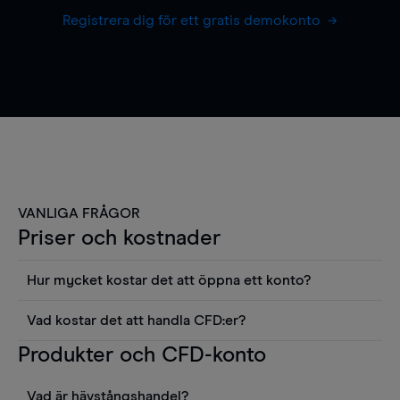
Registrera dig för ett gratis demokonto
VANLIGA FRÅGOR
Priser och kostnader
Hur mycket kostar det att öppna ett konto?
Det finns ingen kostnad för att öppna ett
Vad kostar det att handla CFD:er?
livekonto. Du kan också visa våra priser och
Det är en rad kostnader att tänka på när man
Produkter och CFD-konto
använda sådana verktyg som diagram, Reuters
handlar CFD:er, inkluderat spread,
news eller Morningstars kvantitativa
innehavskostnader (för positioner som hålls öppna
aktierapporter utan kostnad.
Vad är hävstångshandel?