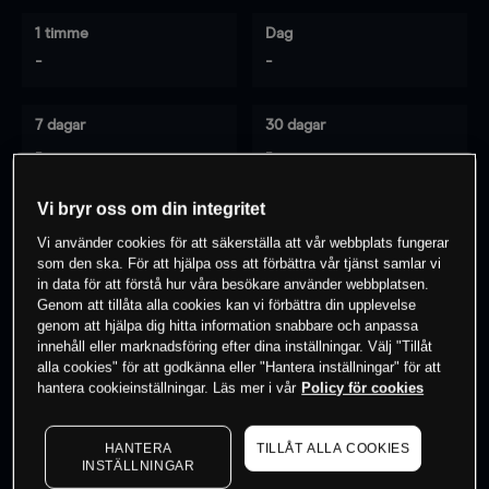
1 timme
Dag
-
-
7 dagar
30 dagar
-
-
Vi bryr oss om din integritet
Vi använder cookies för att säkerställa att vår webbplats fungerar
0
% av kunderna har en
position i detta
som den ska. För att hjälpa oss att förbättra vår tjänst samlar vi
instrument
in data för att förstå hur våra besökare använder webbplatsen.
Genom att tillåta alla cookies kan vi förbättra din upplevelse
genom att hjälpa dig hitta information snabbare och anpassa
innehåll eller marknadsföring efter dina inställningar. Välj "Tillåt
Börja handla
alla cookies" för att godkänna eller "Hantera inställningar" för att
hantera cookieinställningar. Läs mer i vår
Policy för cookies
HANTERA
TILLÅT ALLA COOKIES
INSTÄLLNINGAR