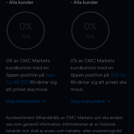
- Alla kunder
- Alla kunder
0%
0%
N/A
N/A
0%
av CMC Markets
0%
av CMC Markets
kundkonton med en
kundkonton med en
öppen position på
Telia
öppen position på
SEB SA
Co AB (ST)
förväntar sig
förväntar sig att priset ska
att priset ska
move
.
move
.
Visa instrument
Visa instrument
Kundsentiment tillhandahålls av CMC Markets och ska endast
ses som generell information. Informationen är av historisk
karaktär och skall ej anses som handels- eller investeringsråd