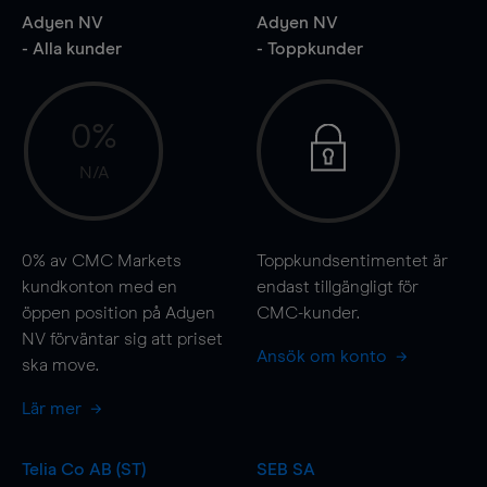
Adyen NV
Adyen NV
- Alla kunder
- Toppkunder
0%
N/A
0%
av CMC Markets
Toppkundsentimentet är
kundkonton med en
endast tillgängligt för
öppen position på Adyen
CMC-kunder.
NV förväntar sig att priset
Ansök om konto
ska
move
.
Lär mer
Telia Co AB (ST)
SEB SA