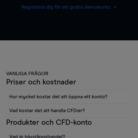
Registrera dig för ett gratis demokonto
VANLIGA FRÅGOR
Priser och kostnader
Hur mycket kostar det att öppna ett konto?
Det finns ingen kostnad för att öppna ett
Vad kostar det att handla CFD:er?
livekonto. Du kan också visa våra priser och
Det är en rad kostnader att tänka på när man
Produkter och CFD-konto
använda sådana verktyg som diagram, Reuters
handlar CFD:er, inkluderat spread,
news eller Morningstars kvantitativa
innehavskostnader (för positioner som hålls öppna
aktierapporter utan kostnad.
Vad är hävstångshandel?