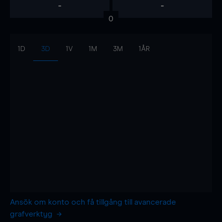
-
-
0
1D
3D
1V
1M
3M
1ÅR
Ansök om konto och få tillgång till avancerade
grafverktyg