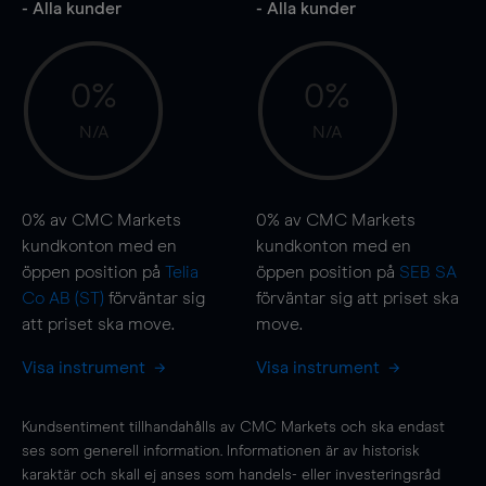
- Alla kunder
- Alla kunder
0%
0%
N/A
N/A
0%
av CMC Markets
0%
av CMC Markets
kundkonton med en
kundkonton med en
öppen position på
Telia
öppen position på
SEB SA
Co AB (ST)
förväntar sig
förväntar sig att priset ska
att priset ska
move
.
move
.
Visa instrument
Visa instrument
Kundsentiment tillhandahålls av CMC Markets och ska endast
ses som generell information. Informationen är av historisk
karaktär och skall ej anses som handels- eller investeringsråd