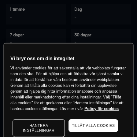
1 timme
Dag
-
-
7 dagar
30 dagar
-
-
Vi bryr oss om din integritet
Vi använder cookies för att säkerställa att vår webbplats fungerar
0
% av kunderna har en
position i detta
som den ska. För att hjälpa oss att förbättra vår tjänst samlar vi
instrument
in data för att förstå hur våra besökare använder webbplatsen.
Genom att tillåta alla cookies kan vi förbättra din upplevelse
genom att hjälpa dig hitta information snabbare och anpassa
innehåll eller marknadsföring efter dina inställningar. Välj "Tillåt
Börja handla
alla cookies" för att godkänna eller "Hantera inställningar" för att
hantera cookieinställningar. Läs mer i vår
Policy för cookies
HANTERA
TILLÅT ALLA COOKIES
INSTÄLLNINGAR