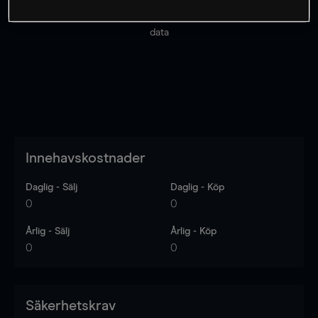
Priserna är endast vägledande.
Logga in
för att se
senaste den marknadsdatan.
Log in
to see latest market
data
Innehavskostnader
Daglig - Sälj
Daglig - Köp
0
0
Årlig - Sälj
Årlig - Köp
0
0
Säkerhetskrav