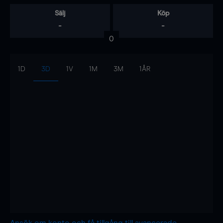
Sälj
Köp
-
-
0
1D
3D
1V
1M
3M
1ÅR