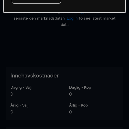
Priserna är endast vägledande.
Logga in
för att se
senaste den marknadsdatan.
Log in
to see latest market
data
Innehavskostnader
Daglig - Sälj
Daglig - Köp
0
0
Årlig - Sälj
Årlig - Köp
0
0