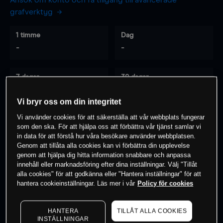
Ansök om konto och få tillgång till avancerade
grafverktyg
1 timme
Dag
-
-
7 dagar
30 dagar
-
-
Vi bryr oss om din integritet
Vi använder cookies för att säkerställa att vår webbplats fungerar
som den ska. För att hjälpa oss att förbättra vår tjänst samlar vi
0
% av kunderna har en
position i detta
in data för att förstå hur våra besökare använder webbplatsen.
instrument
Genom att tillåta alla cookies kan vi förbättra din upplevelse
genom att hjälpa dig hitta information snabbare och anpassa
innehåll eller marknadsföring efter dina inställningar. Välj "Tillåt
alla cookies" för att godkänna eller "Hantera inställningar" för att
Börja handla
hantera cookieinställningar. Läs mer i vår
Policy för cookies
HANTERA
TILLÅT ALLA COOKIES
INSTÄLLNINGAR