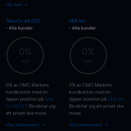
Lär mer
Telia Co AB (ST)
SEB SA
- Alla kunder
- Alla kunder
0%
0%
N/A
N/A
0%
av CMC Markets
0%
av CMC Markets
kundkonton med en
kundkonton med en
öppen position på
Telia
öppen position på
SEB SA
Co AB (ST)
förväntar sig
förväntar sig att priset ska
att priset ska
move
.
move
.
Visa instrument
Visa instrument