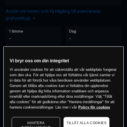
Ansök om konto och få tillgång till avancerade
grafverktyg
1 timme
Dag
-
-
7 dagar
30 dagar
Vi bryr oss om din integritet
-
-
Vi använder cookies för att säkerställa att vår webbplats fungerar
som den ska. För att hjälpa oss att förbättra vår tjänst samlar vi
in data för att förstå hur våra besökare använder webbplatsen.
Genom att tillåta alla cookies kan vi förbättra din upplevelse
0
% av kunderna har en
position i detta
genom att hjälpa dig hitta information snabbare och anpassa
instrument
innehåll eller marknadsföring efter dina inställningar. Välj "Tillåt
alla cookies" för att godkänna eller "Hantera inställningar" för att
hantera cookieinställningar. Läs mer i vår
Policy för cookies
Börja handla
HANTERA
TILLÅT ALLA COOKIES