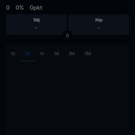
0
0%
0pkt
Sälj
Köp
-
-
0
1D
3D
1V
1M
3M
1ÅR