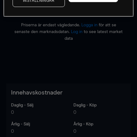
INSTÄLLNINGAR
Priserna är endast vägledande.
Logga in
för att se
senaste den marknadsdatan.
Log in
to see latest market
data
Innehavskostnader
Daglig - Sälj
Daglig - Köp
0
0
Årlig - Sälj
Årlig - Köp
0
0