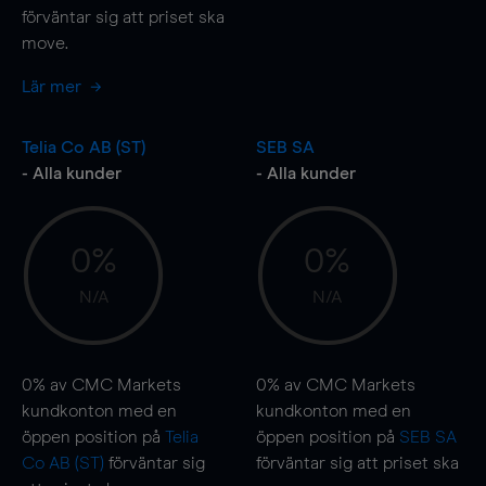
förväntar sig att priset ska
move
.
Lär mer
Telia Co AB (ST)
SEB SA
- Alla kunder
- Alla kunder
0%
0%
N/A
N/A
0%
av CMC Markets
0%
av CMC Markets
kundkonton med en
kundkonton med en
öppen position på
Telia
öppen position på
SEB SA
Co AB (ST)
förväntar sig
förväntar sig att priset ska