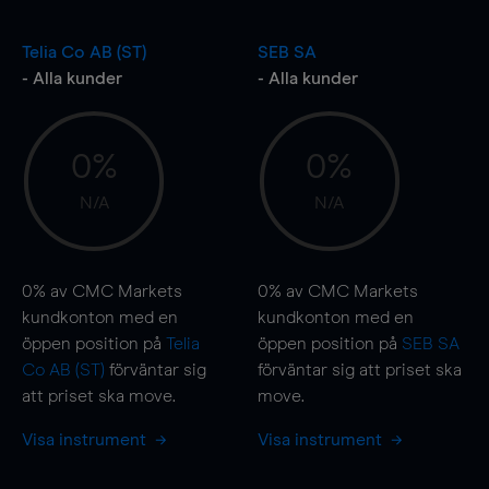
Telia Co AB (ST)
SEB SA
- Alla kunder
- Alla kunder
0%
0%
N/A
N/A
0%
av CMC Markets
0%
av CMC Markets
kundkonton med en
kundkonton med en
öppen position på
Telia
öppen position på
SEB SA
Co AB (ST)
förväntar sig
förväntar sig att priset ska
att priset ska
move
.
move
.
Visa instrument
Visa instrument