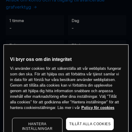
Ansök om konto och få tillgång till avancerade
grafverktyg
1 timme
Dag
-
-
7 dagar
30 dagar
-
-
Vi bryr oss om din integritet
Vi använder cookies för att säkerställa att vår webbplats fungerar
som den ska. För att hjälpa oss att förbättra vår tjänst samlar vi
0
% av kunderna har en
position i detta
in data för att förstå hur våra besökare använder webbplatsen.
Genom att tillåta alla cookies kan vi förbättra din upplevelse
instrument
genom att hjälpa dig hitta information snabbare och anpassa
innehåll eller marknadsföring efter dina inställningar. Välj "Tillåt
alla cookies" för att godkänna eller "Hantera inställningar" för att
Börja handla
hantera cookieinställningar. Läs mer i vår
Policy för cookies
HANTERA
TILLÅT ALLA COOKIES
INSTÄLLNINGAR