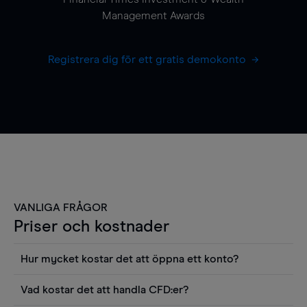
Management Awards
Registrera dig för ett gratis demokonto
VANLIGA FRÅGOR
Priser och kostnader
Hur mycket kostar det att öppna ett konto?
Det finns ingen kostnad för att öppna ett
Vad kostar det att handla CFD:er?
livekonto. Du kan också visa våra priser och