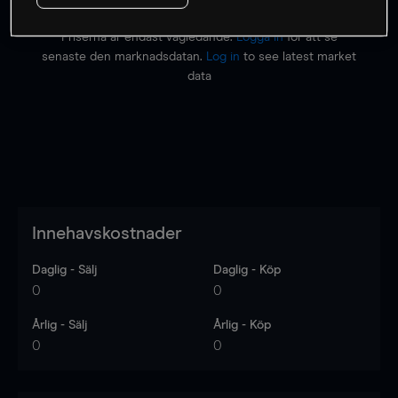
Priserna är endast vägledande.
Logga in
för att se
senaste den marknadsdatan.
Log in
to see latest market
data
Innehavskostnader
Daglig - Sälj
Daglig - Köp
0
0
Årlig - Sälj
Årlig - Köp
0
0