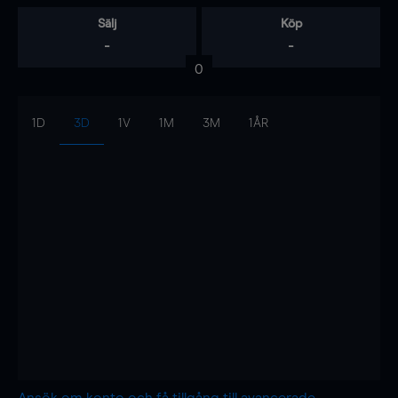
Sälj
Köp
-
-
0
1D
3D
1V
1M
3M
1ÅR