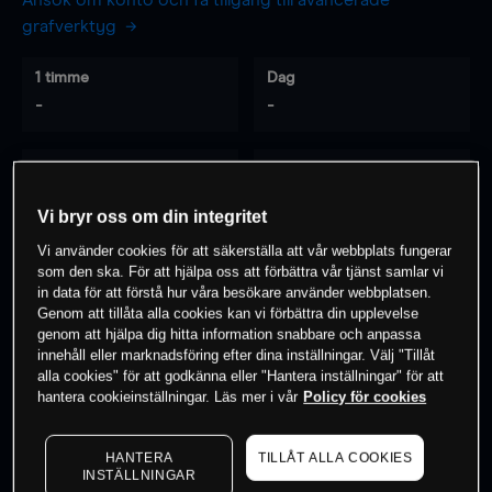
Ansök om konto och få tillgång till avancerade
grafverktyg
1 timme
Dag
-
-
7 dagar
30 dagar
-
-
Vi bryr oss om din integritet
Vi använder cookies för att säkerställa att vår webbplats fungerar
som den ska. För att hjälpa oss att förbättra vår tjänst samlar vi
0
% av kunderna har en
position i detta
in data för att förstå hur våra besökare använder webbplatsen.
Genom att tillåta alla cookies kan vi förbättra din upplevelse
instrument
genom att hjälpa dig hitta information snabbare och anpassa
innehåll eller marknadsföring efter dina inställningar. Välj "Tillåt
alla cookies" för att godkänna eller "Hantera inställningar" för att
Börja handla
hantera cookieinställningar. Läs mer i vår
Policy för cookies
HANTERA
TILLÅT ALLA COOKIES
INSTÄLLNINGAR