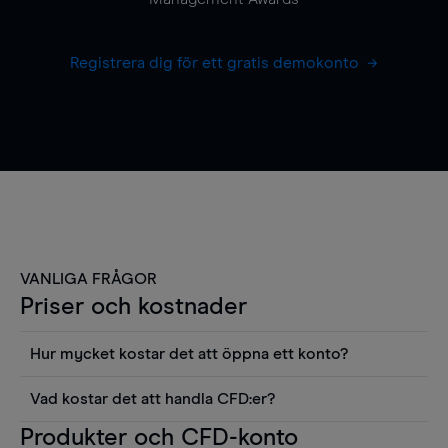
Registrera dig för ett gratis demokonto
VANLIGA FRÅGOR
Priser och kostnader
Hur mycket kostar det att öppna ett konto?
Det finns ingen kostnad för att öppna ett
Vad kostar det att handla CFD:er?
livekonto. Du kan också visa våra priser och
Det är en rad kostnader att tänka på när man
Produkter och CFD-konto
använda sådana verktyg som diagram, Reuters