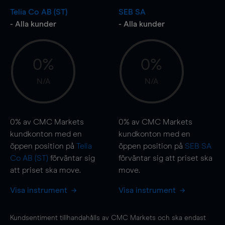
Telia Co AB (ST)
SEB SA
- Alla kunder
- Alla kunder
0%
0%
N/A
N/A
0%
av CMC Markets
0%
av CMC Markets
kundkonton med en
kundkonton med en
öppen position på
Telia
öppen position på
SEB SA
Co AB (ST)
förväntar sig
förväntar sig att priset ska
att priset ska
move
.
move
.
Visa instrument
Visa instrument
Kundsentiment tillhandahålls av CMC Markets och ska endast