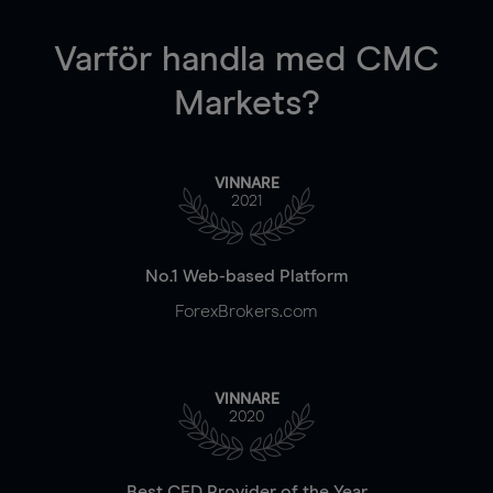
Varför handla
med CMC
Markets?
VINNARE
2021
No.1 Web-based Platform
ForexBrokers.com
VINNARE
2020
Best CFD Provider of the Year