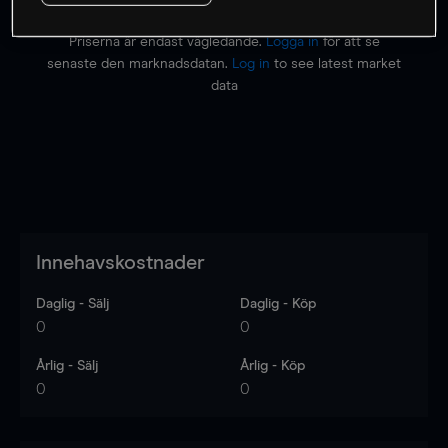
Priserna är endast vägledande.
Logga in
för att se
senaste den marknadsdatan.
Log in
to see latest market
data
Innehavskostnader
Daglig - Sälj
Daglig - Köp
0
0
Årlig - Sälj
Årlig - Köp
0
0