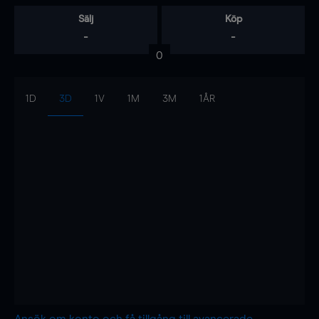
Sälj
Köp
-
-
0
1D
3D
1V
1M
3M
1ÅR