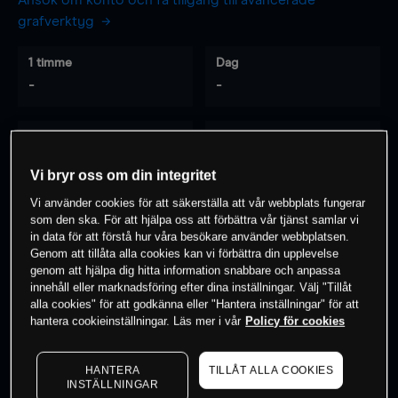
Ansök om konto och få tillgång till avancerade
grafverktyg
1 timme
Dag
-
-
7 dagar
30 dagar
-
-
Vi bryr oss om din integritet
Vi använder cookies för att säkerställa att vår webbplats fungerar
som den ska. För att hjälpa oss att förbättra vår tjänst samlar vi
0
% av kunderna har en
position i detta
in data för att förstå hur våra besökare använder webbplatsen.
Genom att tillåta alla cookies kan vi förbättra din upplevelse
instrument
genom att hjälpa dig hitta information snabbare och anpassa
innehåll eller marknadsföring efter dina inställningar. Välj "Tillåt
alla cookies" för att godkänna eller "Hantera inställningar" för att
Börja handla
hantera cookieinställningar. Läs mer i vår
Policy för cookies
HANTERA
TILLÅT ALLA COOKIES
INSTÄLLNINGAR