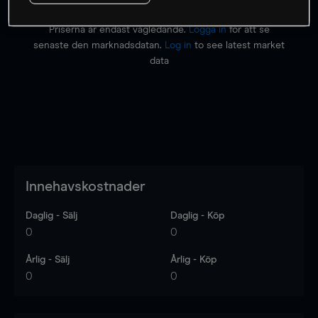
Priserna är endast vägledande.
Logga in
för att se
senaste den marknadsdatan.
Log in
to see latest market
data
Innehavskostnader
Daglig - Sälj
Daglig - Köp
0
0
Årlig - Sälj
Årlig - Köp
0
0