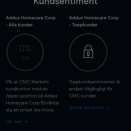
Kundsentiment
Addus Homecare Corp
Addus Homecare Corp
- Alla kunder
- Toppkunder
0%
N/A
0%
av CMC Markets
Toppkundsentimentet är
kundkonton med en
endast tillgängligt för
öppen position på Addus
CMC-kunder.
Homecare Corp förväntar
Ansök om konto
sig att priset ska
move
.
Lär mer