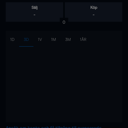
Sälj
Köp
-
-
0
1D
3D
1V
1M
3M
1ÅR