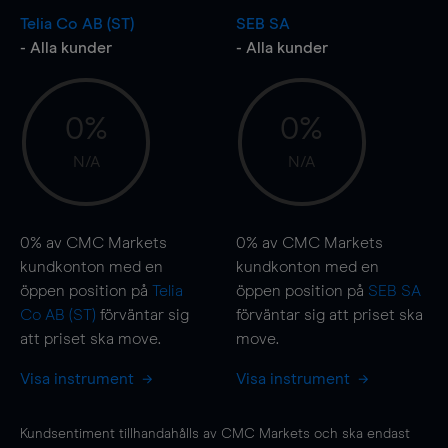
Telia Co AB (ST)
SEB SA
- Alla kunder
- Alla kunder
0%
0%
N/A
N/A
0%
av CMC Markets
0%
av CMC Markets
kundkonton med en
kundkonton med en
öppen position på
Telia
öppen position på
SEB SA
Co AB (ST)
förväntar sig
förväntar sig att priset ska
att priset ska
move
.
move
.
Visa instrument
Visa instrument
Kundsentiment tillhandahålls av CMC Markets och ska endast