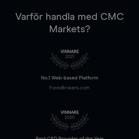
Varför handla
med CMC
Markets?
VINNARE
2021
No.1 Web-based Platform
ForexBrokers.com
VINNARE
2020
Best CFD Provider of the Year