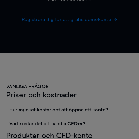
Registrera dig för ett gratis demokonto
VANLIGA FRÅGOR
Priser och kostnader
Hur mycket kostar det att öppna ett konto?
Det finns ingen kostnad för att öppna ett
Vad kostar det att handla CFD:er?
livekonto. Du kan också visa våra priser och
Det är en rad kostnader att tänka på när man
Produkter och CFD-konto
använda sådana verktyg som diagram, Reuters