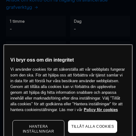
Ansök om konto och få tillgång till avancerade
grafverktyg
1 timme
Dag
-
-
7 dagar
30 dagar
-
-
Vi bryr oss om din integritet
Vi använder cookies för att säkerställa att vår webbplats fungerar
som den ska. För att hjälpa oss att förbättra vår tjänst samlar vi
0
% av kunderna har en
position i detta
in data för att förstå hur våra besökare använder webbplatsen.
Genom att tillåta alla cookies kan vi förbättra din upplevelse
instrument
genom att hjälpa dig hitta information snabbare och anpassa
innehåll eller marknadsföring efter dina inställningar. Välj "Tillåt
alla cookies" för att godkänna eller "Hantera inställningar" för att
Börja handla
hantera cookieinställningar. Läs mer i vår
Policy för cookies
HANTERA
TILLÅT ALLA COOKIES
INSTÄLLNINGAR