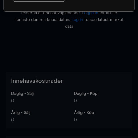
Priserna är endast vägledande.
Logga in
för att se
senaste den marknadsdatan.
Log in
to see latest market
data
Innehavskostnader
Daglig - Sälj
Daglig - Köp
0
0
Årlig - Sälj
Årlig - Köp
0
0