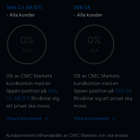
Telia Co AB (ST)
SEB SA
- Alla kunder
- Alla kunder
0%
0%
N/A
N/A
0%
av CMC Markets
0%
av CMC Markets
kundkonton med en
kundkonton med en
öppen position på
Telia
öppen position på
SEB SA
Co AB (ST)
förväntar sig
förväntar sig att priset ska
att priset ska
move
.
move
.
Visa instrument
Visa instrument
Kundsentiment tillhandahålls av CMC Markets och ska endast