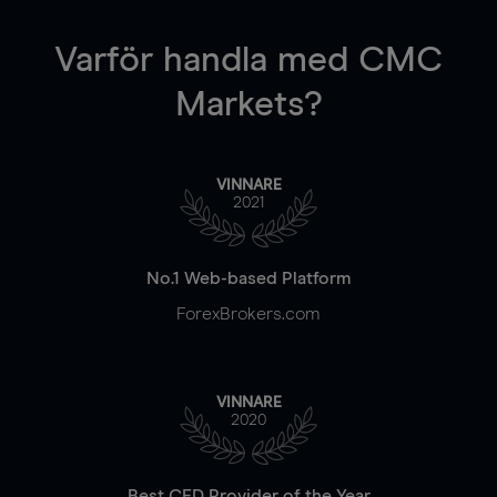
Varför handla
med CMC
Markets?
VINNARE
2021
No.1 Web-based Platform
ForexBrokers.com
VINNARE
2020
Best CFD Provider of the Year