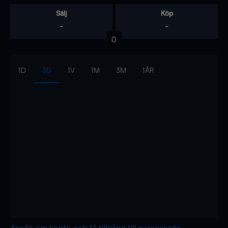
Sälj
Köp
-
-
0
1D
3D
1V
1M
3M
1ÅR