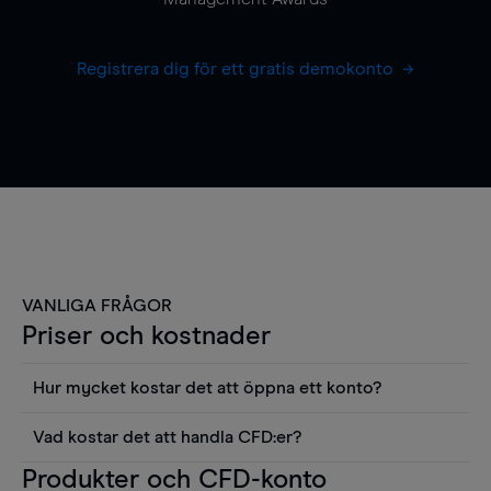
Registrera dig för ett gratis demokonto
VANLIGA FRÅGOR
Priser och kostnader
Hur mycket kostar det att öppna ett konto?
Det finns ingen kostnad för att öppna ett
Vad kostar det att handla CFD:er?
livekonto. Du kan också visa våra priser och
Det är en rad kostnader att tänka på när man
Produkter och CFD-konto
använda sådana verktyg som diagram, Reuters