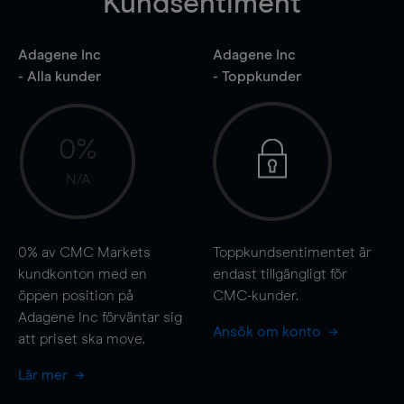
Kundsentiment
Adagene Inc
Adagene Inc
- Alla kunder
- Toppkunder
0%
N/A
0%
av CMC Markets
Toppkundsentimentet är
kundkonton med en
endast tillgängligt för
öppen position på
CMC-kunder.
Adagene Inc förväntar sig
Ansök om konto
att priset ska
move
.
Lär mer