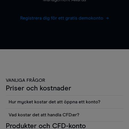
Registrera dig för ett gratis demokonto
VANLIGA FRÅGOR
Priser och kostnader
Hur mycket kostar det att öppna ett konto?
Det finns ingen kostnad för att öppna ett
Vad kostar det att handla CFD:er?
livekonto. Du kan också visa våra priser och
Det är en rad kostnader att tänka på när man
Produkter och CFD-konto
använda sådana verktyg som diagram, Reuters