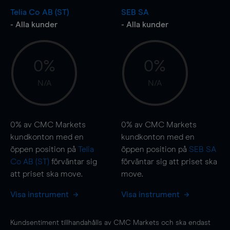
Telia Co AB (ST)
SEB SA
- Alla kunder
- Alla kunder
0%
0%
N/A
N/A
0%
av CMC Markets
0%
av CMC Markets
kundkonton med en
kundkonton med en
öppen position på
Telia
öppen position på
SEB SA
Co AB (ST)
förväntar sig
förväntar sig att priset ska
att priset ska
move
.
move
.
Visa instrument
Visa instrument
Kundsentiment tillhandahålls av CMC Markets och ska endast