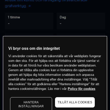
Ansök om konto och få tillgång till avancerade
grafverktyg
1 timme
Dag
-
-
7 dagar
30 dagar
-
-
Vi bryr oss om din integritet
Vi använder cookies för att säkerställa att vår webbplats fungerar
som den ska. För att hjälpa oss att förbättra vår tjänst samlar vi
0
% av kunderna har en
position i detta
in data för att förstå hur våra besökare använder webbplatsen.
Genom att tillåta alla cookies kan vi förbättra din upplevelse
instrument
genom att hjälpa dig hitta information snabbare och anpassa
innehåll eller marknadsföring efter dina inställningar. Välj "Tillåt
alla cookies" för att godkänna eller "Hantera inställningar" för att
Börja handla
hantera cookieinställningar. Läs mer i vår
Policy för cookies
HANTERA
TILLÅT ALLA COOKIES
INSTÄLLNINGAR