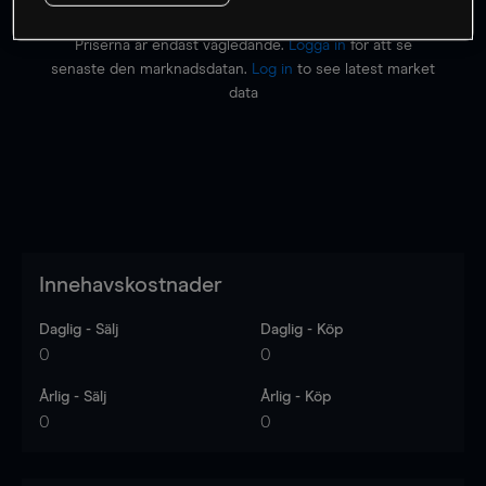
Priserna är endast vägledande.
Logga in
för att se
senaste den marknadsdatan.
Log in
to see latest market
data
Innehavskostnader
Daglig - Sälj
Daglig - Köp
0
0
Årlig - Sälj
Årlig - Köp
0
0