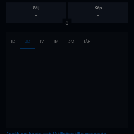
Sälj
Köp
-
-
0
1D
3D
1V
1M
3M
1ÅR