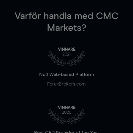
Varför handla
med CMC
Markets?
VINNARE
2021
No.1 Web-based Platform
ForexBrokers.com
VINNARE
2020
Best CFD Provider of the Year