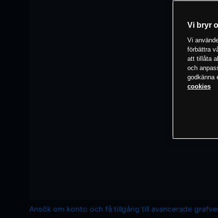
Vi bryr 
Vi använder
förbättra 
att tillåta
och anpassa
godkänna el
cookies
Ansök om konto och få tillgång till avancerade grafv