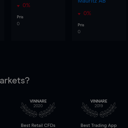
Mauritz AB
0%
0%
Pris
0
Pris
0
rkets?
VINNARE
VINNARE
2020
2019
Best Retail CFDs
Best Trading App