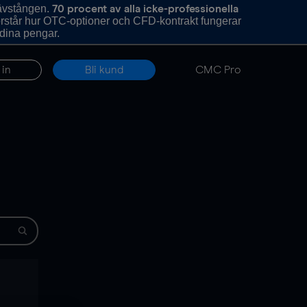
hävstången.
70 procent av alla icke-professionella
förstår hur OTC-optioner och CFD-kontrakt fungerar
 dina pengar.
 in
Bli kund
CMC Pro