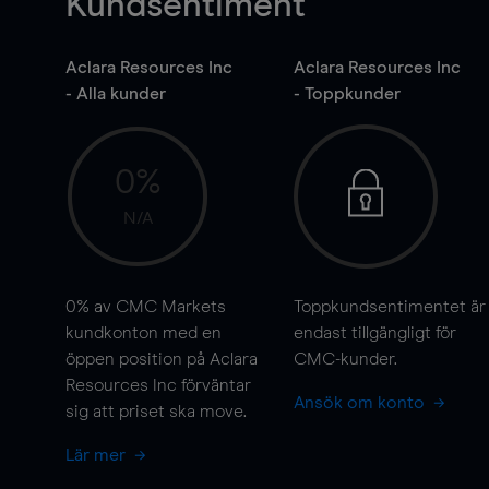
Kundsentiment
Aclara Resources Inc
Aclara Resources Inc
- Alla kunder
- Toppkunder
0%
N/A
0%
av CMC Markets
Toppkundsentimentet är
kundkonton med en
endast tillgängligt för
öppen position på Aclara
CMC-kunder.
Resources Inc förväntar
Ansök om konto
sig att priset ska
move
.
Lär mer