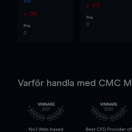
Inc
0%
0%
Pris
0
Pris
0
Varför handla
med CMC Ma
VINNARE
VINNARE
2021
2020
No.1 Web-based
Best CFD Provider of