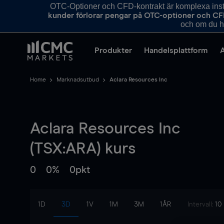
OTC-Optioner och CFD-kontrakt är komplexa instr
kunder förlorar pengar på OTC-optioner och CF
och om du ha
Produkter
Handelsplattform
Home
Marknadsutbud
Aclara Resources Inc
Aclara Resources Inc
(TSX:ARA) kurs
0
0%
0pkt
1D
3D
1V
1M
3M
1ÅR
Intervall:
10