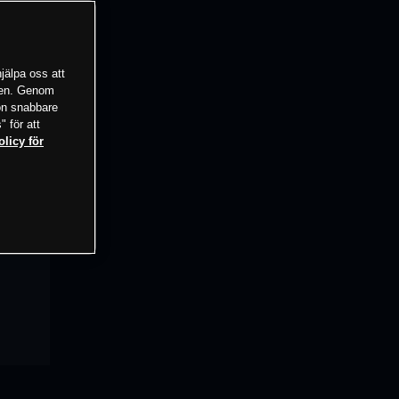
jälpa oss att
tsen. Genom
ion snabbare
" för att
olicy för