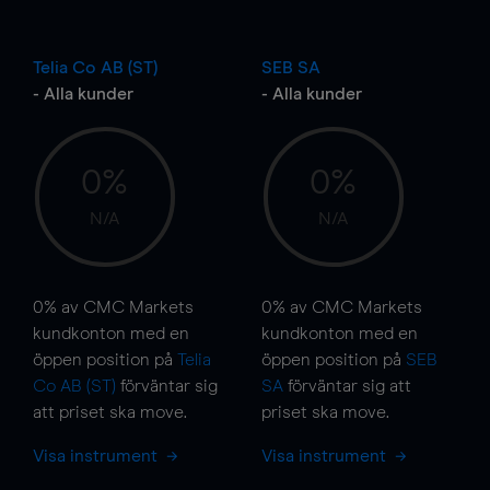
Telia Co AB (ST)
SEB SA
- Alla kunder
- Alla kunder
0%
0%
N/A
N/A
0%
av CMC Markets
0%
av CMC Markets
kundkonton med en
kundkonton med en
öppen position på
Telia
öppen position på
SEB
Co AB (ST)
förväntar sig
SA
förväntar sig att
att priset ska
move
.
priset ska
move
.
Visa instrument
Visa instrument