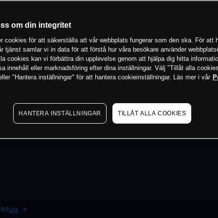
oss om din integritet
 cookies för att säkerställa att vår webbplats fungerar som den ska. För att h
vår tjänst samlar vi in data för att förstå hur våra besökare använder webbpla
 alla cookies kan vi förbättra din upplevelse genom att hjälpa dig hitta informat
 innehåll eller marknadsföring efter dina inställningar. Välj "Tillåt alla cookies
ler "Hantera inställningar" för att hantera cookieinställningar. Läs mer i vår
P
HANTERA INSTÄLLNINGAR
TILLÅT ALLA COOKIES
erktyg