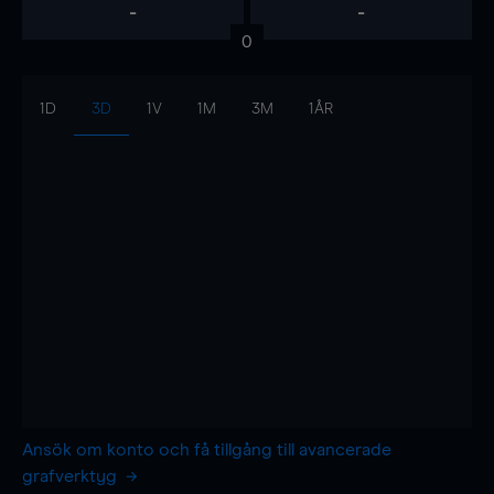
-
-
0
1D
3D
1V
1M
3M
1ÅR
Ansök om konto och få tillgång till avancerade
grafverktyg