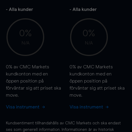
- Alla kunder
- Alla kunder
0%
0%
N/A
N/A
0%
av CMC Markets
0%
av CMC Markets
kundkonton med en
kundkonton med en
öppen position på
öppen position på
förväntar sig att priset ska
förväntar sig att priset ska
move
.
move
.
Visa instrument
Visa instrument
Kundsentiment tillhandahålls av CMC Markets och ska endast
ses som generell information. Informationen är av historisk