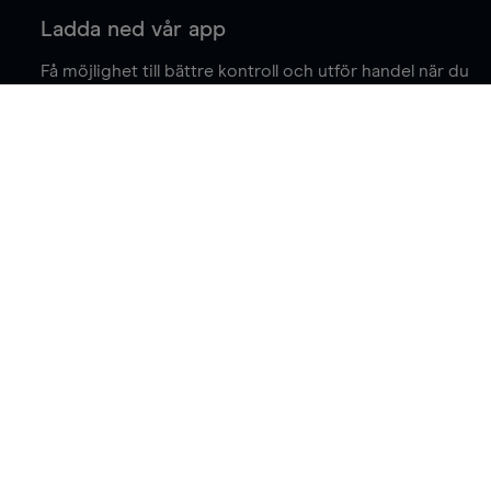
Ladda ned vår app
Få möjlighet till bättre kontroll och utför handel när du
är på språng.