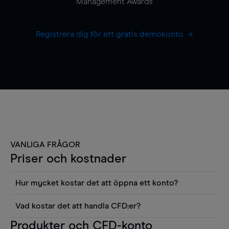
Management Awards
Registrera dig för ett gratis demokonto
VANLIGA FRÅGOR
Priser och kostnader
Hur mycket kostar det att öppna ett konto?
Det finns ingen kostnad för att öppna ett
Vad kostar det att handla CFD:er?
livekonto. Du kan också visa våra priser och
Det är en rad kostnader att tänka på när man
Produkter och CFD-konto
använda sådana verktyg som diagram, Reuters