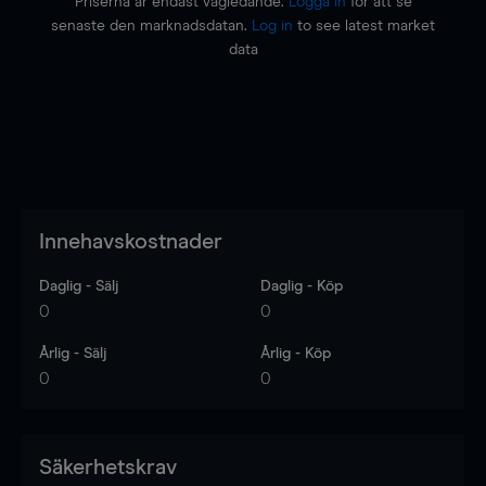
Priserna är endast vägledande.
Logga in
för att se
senaste den marknadsdatan.
Log in
to see latest market
data
Innehavskostnader
Daglig - Sälj
Daglig - Köp
0
0
Årlig - Sälj
Årlig - Köp
0
0
Säkerhetskrav