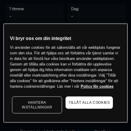
1 timme
Dag
-
-
7 dagar
30 dagar
Vi bryr oss om din integritet
-
-
Vi använder cookies för att säkerställa att vår webbplats fungerar
som den ska. För att hjälpa oss att förbättra vår tjänst samlar vi
in data för att förstå hur våra besökare använder webbplatsen.
Genom att tillåta alla cookies kan vi förbättra din upplevelse
0
% av kunderna har en
position i detta
genom att hjälpa dig hitta information snabbare och anpassa
instrument
innehåll eller marknadsföring efter dina inställningar. Välj "Tillåt
alla cookies" för att godkänna eller "Hantera inställningar" för att
hantera cookieinställningar. Läs mer i vår
Policy för cookies
Börja handla
HANTERA
TILLÅT ALLA COOKIES
INSTÄLLNINGAR