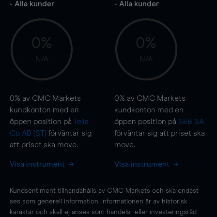
- Alla kunder
- Alla kunder
0%
0%
N/A
N/A
0%
av CMC Markets
0%
av CMC Markets
kundkonton med en
kundkonton med en
öppen position på
Telia
öppen position på
SEB SA
Co AB (ST)
förväntar sig
förväntar sig att priset ska
att priset ska
move
.
move
.
Visa instrument
Visa instrument
Kundsentiment tillhandahålls av CMC Markets och ska endast
ses som generell information. Informationen är av historisk
karaktär och skall ej anses som handels- eller investeringsråd