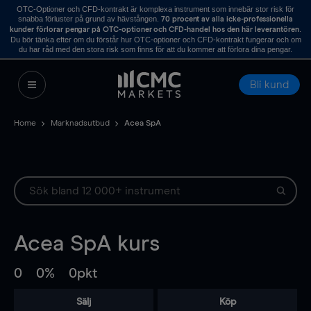
OTC-Optioner och CFD-kontrakt är komplexa instrument som innebär stor risk för
snabba förluster på grund av hävstången.
70 procent av alla icke-professionella
.
kunder förlorar pengar på OTC-optioner och CFD-handel hos den här leverantören
Du bör tänka efter om du förstår hur OTC-optioner och CFD-kontrakt fungerar och om
du har råd med den stora risk som finns för att du kommer att förlora dina pengar.
Bli kund
Home
Marknadsutbud
Acea SpA
Acea SpA
kurs
0
0%
0pkt
Sälj
Köp