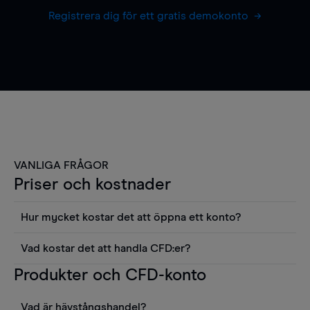
Registrera dig för ett gratis demokonto
VANLIGA FRÅGOR
Priser och kostnader
Hur mycket kostar det att öppna ett konto?
Det finns ingen kostnad för att öppna ett
Vad kostar det att handla CFD:er?
livekonto. Du kan också visa våra priser och
Det är en rad kostnader att tänka på när man
Produkter och CFD-konto
använda sådana verktyg som diagram, Reuters
handlar CFD:er, inkluderat spread,
news eller Morningstars kvantitativa
innehavskostnader (för positioner som hålls öppna
aktierapporter utan kostnad.
Vad är hävstångshandel?