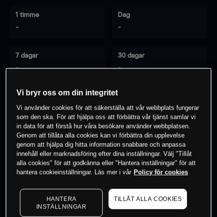
1 timme
Dag
-
-
7 dagar
30 dagar
-
-
Vi bryr oss om din integritet
Vi använder cookies för att säkerställa att vår webbplats fungerar
0
% av kunderna har en
position i detta
som den ska. För att hjälpa oss att förbättra vår tjänst samlar vi
instrument
in data för att förstå hur våra besökare använder webbplatsen.
Genom att tillåta alla cookies kan vi förbättra din upplevelse
genom att hjälpa dig hitta information snabbare och anpassa
innehåll eller marknadsföring efter dina inställningar. Välj "Tillåt
Börja handla
alla cookies" för att godkänna eller "Hantera inställningar" för att
hantera cookieinställningar. Läs mer i vår
Policy för cookies
HANTERA
TILLÅT ALLA COOKIES
INSTÄLLNINGAR