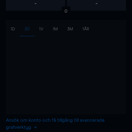
-
-
0
1D
3D
1V
1M
3M
1ÅR
Ansök om konto och få tillgång till avancerade
grafverktyg