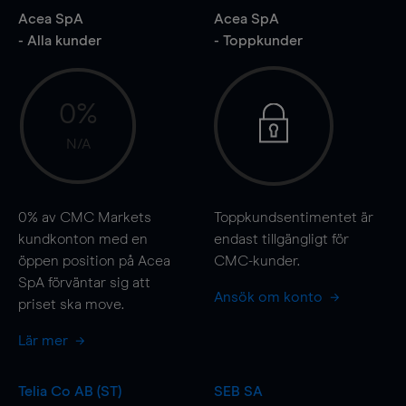
Acea SpA
Acea SpA
- Alla kunder
- Toppkunder
0%
N/A
0%
av CMC Markets
Toppkundsentimentet är
kundkonton med en
endast tillgängligt för
öppen position på Acea
CMC-kunder.
SpA förväntar sig att
Ansök om konto
priset ska
move
.
Lär mer
Telia Co AB (ST)
SEB SA