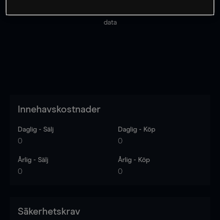
Priserna är endast vägledande.
Logga in
för att se
senaste den marknadsdatan.
Log in
to see latest market
data
Innehavskostnader
Daglig - Sälj
Daglig - Köp
0
0
Årlig - Sälj
Årlig - Köp
0
0
Säkerhetskrav