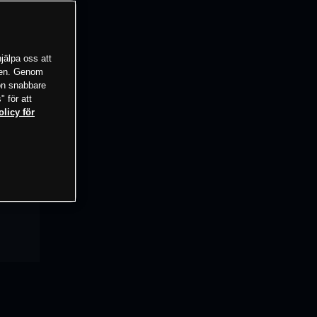
jälpa oss att
tsen. Genom
ion snabbare
" för att
olicy för