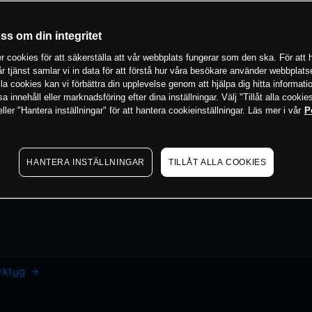
oss om din integritet
 cookies för att säkerställa att vår webbplats fungerar som den ska. För att h
vår tjänst samlar vi in data för att förstå hur våra besökare använder webbpla
 alla cookies kan vi förbättra din upplevelse genom att hjälpa dig hitta informat
 innehåll eller marknadsföring efter dina inställningar. Välj "Tillåt alla cookies
ler "Hantera inställningar" för att hantera cookieinställningar. Läs mer i vår
P
HANTERA INSTÄLLNINGAR
TILLÅT ALLA COOKIES
erktyg