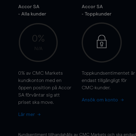
Accor SA
Accor SA
- Alla kunder
- Toppkunder
0%
N/A
0%
av CMC Markets
Toppkundsentimentet är
kundkonton med en
endast tillgängligt för
öppen position på Accor
CMC-kunder.
SA förväntar sig att
Ansök om konto
priset ska
move
.
Lär mer
Kundsentiment tillhandahålls av CMC Markets och ska endast s