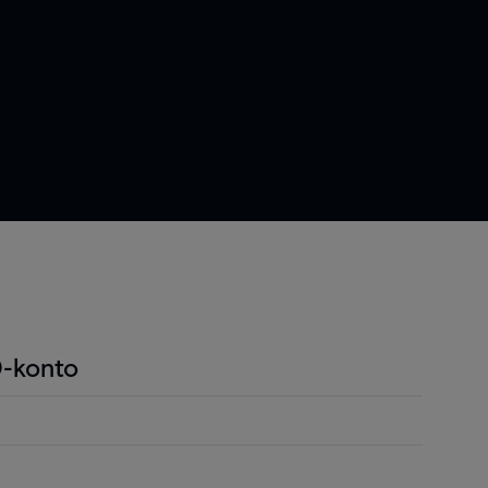
-konto
ndel är att du endast behöver betala en liten
r positionen för att öppna en position och detta