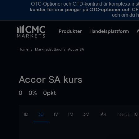
OTC-Optioner och CFD-kontrakt är komplexa instr
kunder förlorar pengar på OTC-optioner och CF
och om du ha
Produkter
Handelsplattform
Home
Marknadsutbud
Accor SA
Accor SA
kurs
0
0%
0pkt
1D
3D
1V
1M
3M
1ÅR
Intervall:
10