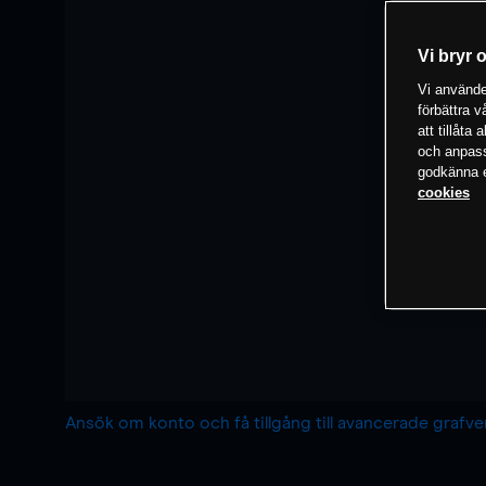
Vi bryr 
Vi använder
förbättra 
att tillåta
och anpassa
godkänna el
cookies
Ansök om konto och få tillgång till avancerade grafv