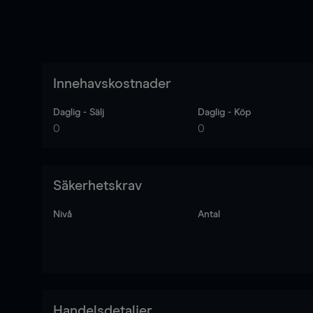
Innehavskostnader
Daglig - Sälj
Daglig - Köp
0
0
Säkerhetskrav
Nivå
Antal
Handelsdetaljer