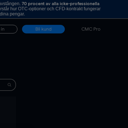
hävstången.
70 procent av alla icke-professionella
förstår hur OTC-optioner och CFD-kontrakt fungerar
 dina pengar.
 in
Bli kund
CMC Pro