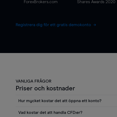
ForexBrokers.com
Shares Awards 2020
Registrera dig för ett gratis demokonto
VANLIGA FRÅGOR
Priser och kostnader
Hur mycket kostar det att öppna ett konto?
Det finns ingen kostnad för att öppna ett livekonto. 
Vad kostar det att handla CFD:er?
priser och använda sådana verktyg som diagram, Reu