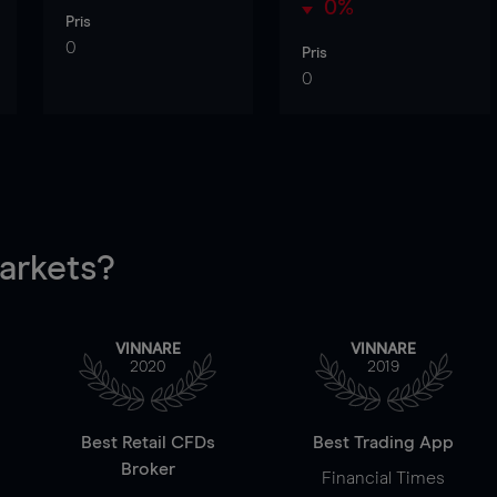
0%
Pris
0
Pris
0
rkets?
VINNARE
VINNARE
2020
2019
Best Retail CFDs
Best Trading App
Broker
Financial Times