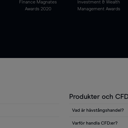
Finance Magnates
Investment & Wealth
Awards 2020
Management Awards
Produkter och CFD
Vad är hävstångshandel?
Du kan också visa våra
En av fördelarna med CFD-ha
Varför handla CFD:er?
ters news eller
andel v det totala värdet fö