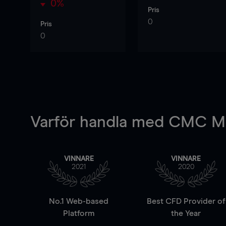
0%
Pris
0
Pris
0
Varför handla
med CMC Ma
VINNARE
VINNARE
2021
2020
No.1 Web-based
Best CFD Provider of
Platform
the Year