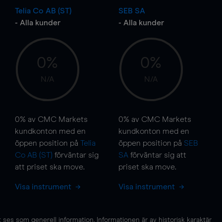
Telia Co AB (ST)
SEB SA
- Alla kunder
- Alla kunder
0%
0%
N/A
N/A
0%
av CMC Markets
0%
av CMC Markets
kundkonton med en
kundkonton med en
öppen position på
Telia
öppen position på
SEB
Co AB (ST)
förväntar sig
SA
förväntar sig att
att priset ska
move
.
priset ska
move
.
Visa instrument
Visa instrument
es som generell information. Informationen är av historisk karaktär