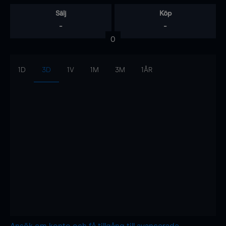
Sälj
Köp
-
-
0
1D
3D
1V
1M
3M
1ÅR