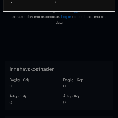
Priserna är endast vägledande.
Logga in
för att se
senaste den marknadsdatan.
Log in
to see latest market
data
Innehavskostnader
Daglig - Sälj
Daglig - Köp
0
0
Årlig - Sälj
Årlig - Köp
0
0