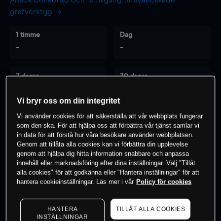
Ansök om konto och få tillgång till avancerade
grafverktyg
1 timme
Dag
-
-
7 dagar
30 dagar
-
-
Vi bryr oss om din integritet
Vi använder cookies för att säkerställa att vår webbplats fungerar
som den ska. För att hjälpa oss att förbättra vår tjänst samlar vi
0
% av kunderna har en
position i detta
in data för att förstå hur våra besökare använder webbplatsen.
instrument
Genom att tillåta alla cookies kan vi förbättra din upplevelse
genom att hjälpa dig hitta information snabbare och anpassa
innehåll eller marknadsföring efter dina inställningar. Välj "Tillåt
alla cookies" för att godkänna eller "Hantera inställningar" för att
Börja handla
hantera cookieinställningar. Läs mer i vår
Policy för cookies
HANTERA
TILLÅT ALLA COOKIES
INSTÄLLNINGAR