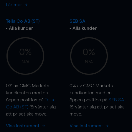
Lär mer
Telia Co AB (ST)
SEB SA
- Alla kunder
- Alla kunder
0%
0%
N/A
N/A
0%
av CMC Markets
0%
av CMC Markets
kundkonton med en
kundkonton med en
öppen position på
Telia
öppen position på
SEB SA
Co AB (ST)
förväntar sig
förväntar sig att priset ska
att priset ska
move
.
move
.
Visa instrument
Visa instrument