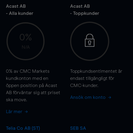
Acast AB
Acast AB
- Alla kunder
- Toppkunder
0%
N/A
0%
av CMC Markets
Toppkundsentimentet är
kundkonton med en
endast tillgängligt för
öppen position på Acast
CMC-kunder.
AB förväntar sig att priset
Ansök om konto
ska
move
.
Lär mer
Telia Co AB (ST)
SEB SA