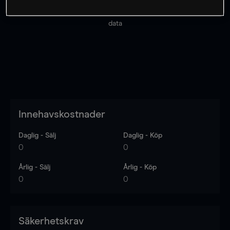
Priserna är endast vägledande.
Logga in
för att se
senaste den marknadsdatan.
Log in
to see latest market
data
Innehavskostnader
Daglig - Sälj
Daglig - Köp
0
0
Årlig - Sälj
Årlig - Köp
0
0
Säkerhetskrav