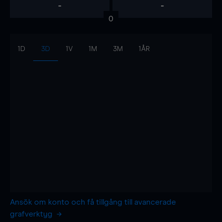
-
-
0
1D
3D
1V
1M
3M
1ÅR
Ansök om konto och få tillgång till avancerade
grafverktyg