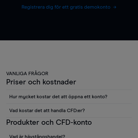
Registrera dig för ett gratis demokonto
VANLIGA FRÅGOR
Priser och kostnader
Hur mycket kostar det att öppna ett konto?
Det finns ingen kostnad för att öppna ett
Vad kostar det att handla CFD:er?
livekonto. Du kan också visa våra priser och
Det är en rad kostnader att tänka på när man
Produkter och CFD-konto
använda sådana verktyg som diagram, Reuters
handlar CFD:er, inkluderat spread,
news eller Morningstars kvantitativa
innehavskostnader (för positioner som hålls öppna
aktierapporter utan kostnad.
Vad är hävstångshandel?