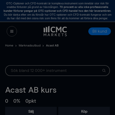
OTC-Optioner och CFD-kontrakt är komplexa instrument som innebär stor risk för
snabba förluster på grund av hävstången.
70 procent av alla icke-professionella
.
kunder förlorar pengar på OTC-optioner och CFD-handel hos den här leverantören
Du bör tänka efter om du förstår hur OTC-optioner och CFD-kontrakt fungerar och om
du har råd med den stora risk som finns för att du kommer att förlora dina pengar.
Bli kund
Home
Marknadsutbud
Acast AB
Acast AB
kurs
0
0%
0pkt
Sälj
Köp