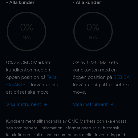
- Alla kunder
- Alla kunder
0%
0%
N/A
N/A
0%
av CMC Markets
0%
av CMC Markets
kundkonton med en
kundkonton med en
öppen position på
Telia
öppen position på
SEB SA
Co AB (ST)
förväntar sig
förväntar sig att priset ska
att priset ska
move
.
move
.
Visa instrument
Visa instrument
Kundsentiment tillhandahålls av CMC Markets och ska endast
ses som generell information. Informationen är av historisk
karaktär och skall ej anses som handels- eller investeringsråd