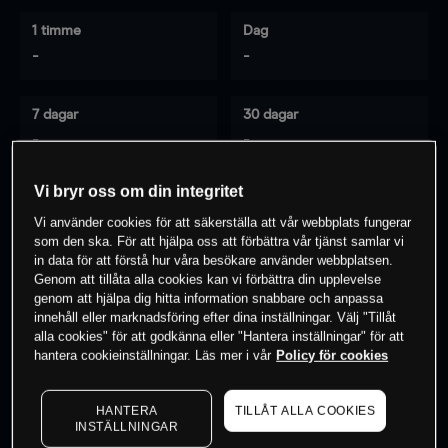
1 timme
Dag
-
-
7 dagar
30 dagar
-
-
Vi bryr oss om din integritet
Vi använder cookies för att säkerställa att vår webbplats fungerar
0
% av kunderna har en
position i detta
som den ska. För att hjälpa oss att förbättra vår tjänst samlar vi
instrument
in data för att förstå hur våra besökare använder webbplatsen.
Genom att tillåta alla cookies kan vi förbättra din upplevelse
genom att hjälpa dig hitta information snabbare och anpassa
innehåll eller marknadsföring efter dina inställningar. Välj "Tillåt
Börja handla
alla cookies" för att godkänna eller "Hantera inställningar" för att
hantera cookieinställningar. Läs mer i vår
Policy för cookies
HANTERA
TILLÅT ALLA COOKIES
INSTÄLLNINGAR