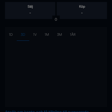
Sälj
Köp
-
-
0
1D
3D
1V
1M
3M
1ÅR