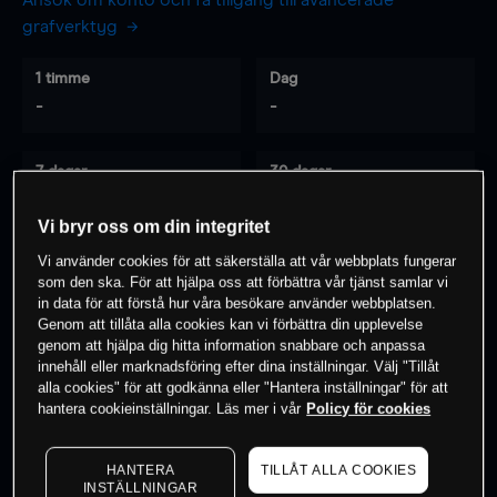
Ansök om konto och få tillgång till avancerade
grafverktyg
1 timme
Dag
-
-
7 dagar
30 dagar
-
-
Vi bryr oss om din integritet
Vi använder cookies för att säkerställa att vår webbplats fungerar
som den ska. För att hjälpa oss att förbättra vår tjänst samlar vi
0
% av kunderna har en
position i detta
in data för att förstå hur våra besökare använder webbplatsen.
instrument
Genom att tillåta alla cookies kan vi förbättra din upplevelse
genom att hjälpa dig hitta information snabbare och anpassa
innehåll eller marknadsföring efter dina inställningar. Välj "Tillåt
alla cookies" för att godkänna eller "Hantera inställningar" för att
Börja handla
hantera cookieinställningar. Läs mer i vår
Policy för cookies
HANTERA
TILLÅT ALLA COOKIES
INSTÄLLNINGAR