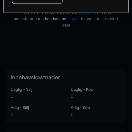
Priserna är endast vägledande.
Logga in
för att se
senaste den marknadsdatan.
Log in
to see latest market
data
Innehavskostnader
Daglig - Sälj
Daglig - Köp
0
0
Årlig - Sälj
Årlig - Köp
0
0