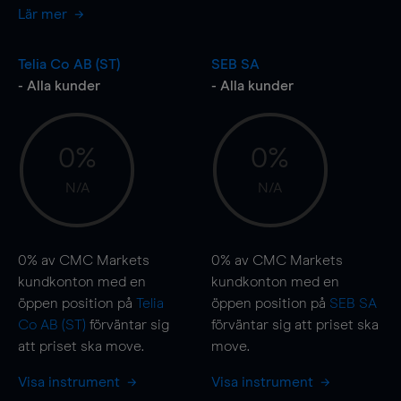
Lär mer
Telia Co AB (ST)
SEB SA
- Alla kunder
- Alla kunder
0%
0%
N/A
N/A
0%
av CMC Markets
0%
av CMC Markets
kundkonton med en
kundkonton med en
öppen position på
Telia
öppen position på
SEB SA
Co AB (ST)
förväntar sig
förväntar sig att priset ska
att priset ska
move
.
move
.
Visa instrument
Visa instrument