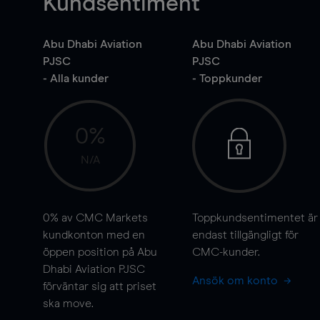
Kundsentiment
Abu Dhabi Aviation
Abu Dhabi Aviation
PJSC
PJSC
- Alla kunder
- Toppkunder
0%
N/A
0%
av CMC Markets
Toppkundsentimentet är
kundkonton med en
endast tillgängligt för
öppen position på Abu
CMC-kunder.
Dhabi Aviation PJSC
Ansök om konto
förväntar sig att priset
ska
move
.