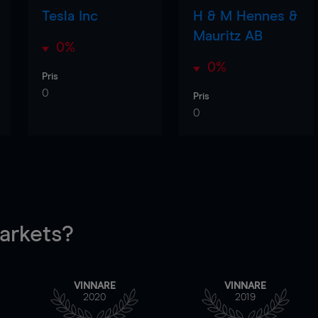
Tesla Inc
H & M Hennes &
Mauritz AB
0%
0%
Pris
0
Pris
0
rkets?
VINNARE
VINNARE
2020
2019