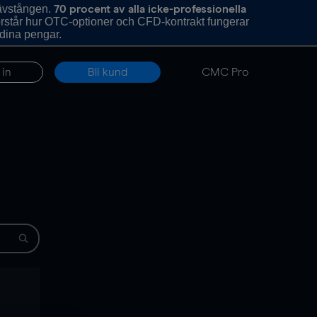
hävstången.
70 procent av alla icke-professionella
förstår hur OTC-optioner och CFD-kontrakt fungerar
 dina pengar.
 in
Bli kund
CMC Pro