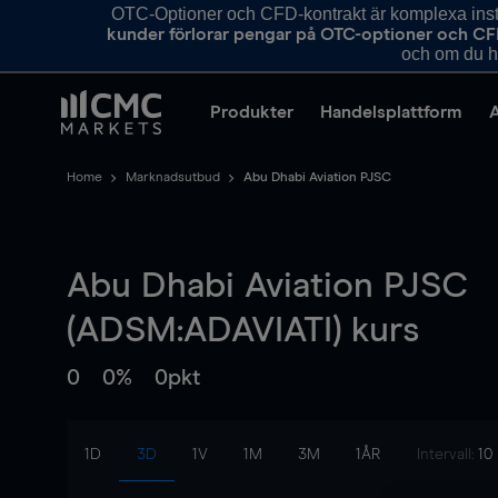
OTC-Optioner och CFD-kontrakt är komplexa instr
kunder förlorar pengar på OTC-optioner och CF
och om du ha
Produkter
Handelsplattform
Home
Marknadsutbud
Abu Dhabi Aviation PJSC
Abu Dhabi Aviation PJSC
(ADSM:ADAVIATI) kurs
0
0%
0pkt
1D
3D
1V
1M
3M
1ÅR
Intervall:
10