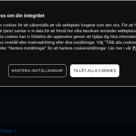
oss om din integritet
 cookies för att säkerställa att vår webbplats fungerar som den ska. För att h
vår tjänst samlar vi in data för att förstå hur våra besökare använder webbpla
 alla cookies kan vi förbättra din upplevelse genom att hjälpa dig hitta informat
 innehåll eller marknadsföring efter dina inställningar. Välj "Tillåt alla cookies
ler "Hantera inställningar" för att hantera cookieinställningar. Läs mer i vår
P
HANTERA INSTÄLLNINGAR
TILLÅT ALLA COOKIES
erktyg