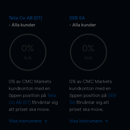
Telia Co AB (ST)
SEB SA
- Alla kunder
- Alla kunder
0%
0%
N/A
N/A
0%
av CMC Markets
0%
av CMC Markets
kundkonton med en
kundkonton med en
öppen position på
Telia
öppen position på
SEB
Co AB (ST)
förväntar sig
SA
förväntar sig att
att priset ska
move
.
priset ska
move
.
Visa instrument
Visa instrument