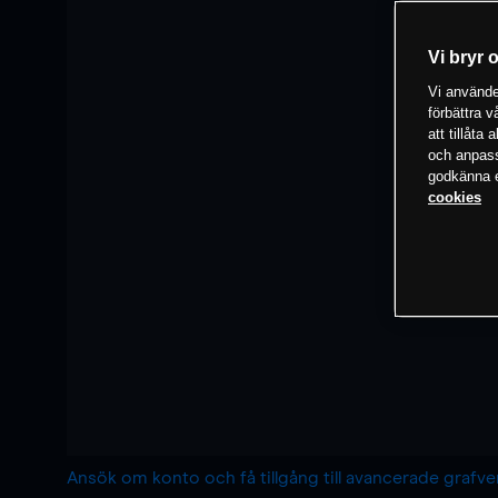
Vi bryr 
Vi använder
förbättra 
att tillåta
och anpassa
godkänna el
cookies
Ansök om konto och få tillgång till avancerade grafv