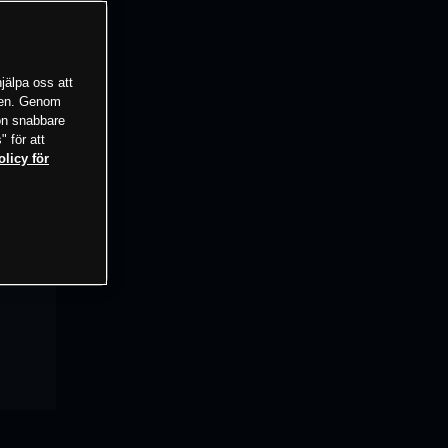
jälpa oss att
tsen. Genom
ion snabbare
" för att
olicy för