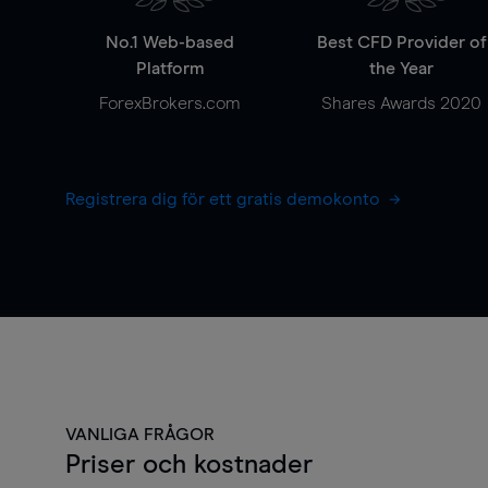
No.1 Web-based
Best CFD Provider of
Platform
the Year
ForexBrokers.com
Shares Awards 2020
Registrera dig för ett gratis demokonto
VANLIGA FRÅGOR
Priser och kostnader