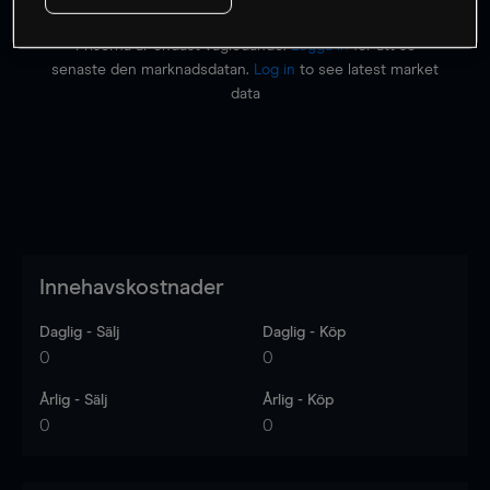
Priserna är endast vägledande.
Logga in
för att se
senaste den marknadsdatan.
Log in
to see latest market
data
Innehavskostnader
Daglig - Sälj
Daglig - Köp
0
0
Årlig - Sälj
Årlig - Köp
0
0