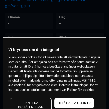
Ansök om konto och få tillgång till avancerade
grafverktyg
1 timme
Dag
-
-
7 dagar
30 dagar
-
-
Vi bryr oss om din integritet
Vi använder cookies för att säkerställa att vår webbplats fungerar
som den ska. För att hjälpa oss att förbättra vår tjänst samlar vi
0
% av kunderna har en
position i detta
in data för att förstå hur våra besökare använder webbplatsen.
instrument
Genom att tillåta alla cookies kan vi förbättra din upplevelse
genom att hjälpa dig hitta information snabbare och anpassa
innehåll eller marknadsföring efter dina inställningar. Välj "Tillåt
alla cookies" för att godkänna eller "Hantera inställningar" för att
Börja handla
hantera cookieinställningar. Läs mer i vår
Policy för cookies
HANTERA
TILLÅT ALLA COOKIES
INSTÄLLNINGAR