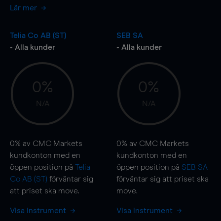
Lär mer
Telia Co AB (ST)
SEB SA
- Alla kunder
- Alla kunder
0%
0%
N/A
N/A
0%
av CMC Markets
0%
av CMC Markets
kundkonton med en
kundkonton med en
öppen position på
Telia
öppen position på
SEB SA
Co AB (ST)
förväntar sig
förväntar sig att priset ska
att priset ska
move
.
move
.
Visa instrument
Visa instrument