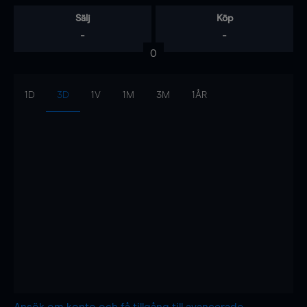
Sälj
Köp
-
-
0
1D
3D
1V
1M
3M
1ÅR